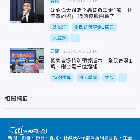
要聞
2025/07/12 12:16
沈伯洋大崩潰？轟普發現金1萬「共
產黨的招」 凌濤傻眼開轟了
沈伯洋
全民普發現金1萬元
共產黨
...
要聞
2025/05/06 13:16
藍營自提特別預算版本 全民普發1
萬、刪台電千億撥補
特別預算
國民黨團
立院
...
相關標籤：
新聞、影音、節目、直播、社群及App都深獲網友喜愛，在全