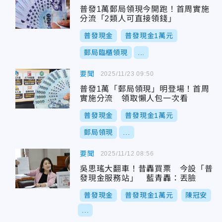
普發1萬郵局領現今開跑！首周實施
分流「2類人可直接領錢」
普發現金
普發現金1萬元
郵局臨櫃領現
...
要聞
2025/11/23 09:50
普發1萬「郵局領現」明登場！首周
實施分流 領取懶人包一次看
普發現金
普發現金1萬元
郵局領現
...
要聞
2025/11/12 08:56
吳思瑤大翻車！昔轟買票 今設「普
發現金服務站」 藍青轟：丟臉
普發現金
普發現金1萬元
陳冠安
...