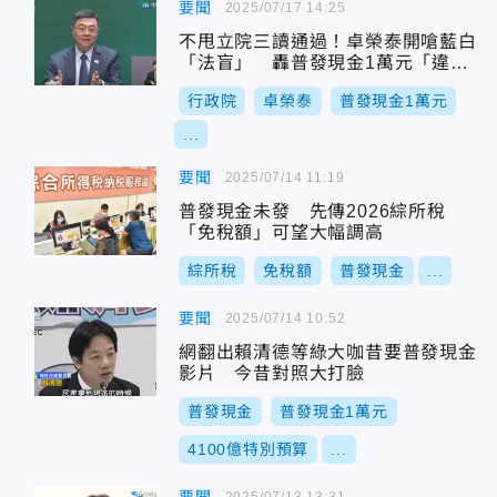
要聞
2025/07/17 14:25
不甩立院三讀通過！卓榮泰開嗆藍白
「法盲」 轟普發現金1萬元「違
憲」
行政院
卓榮泰
普發現金1萬元
...
要聞
2025/07/14 11:19
普發現金未發 先傳2026綜所稅
「免稅額」可望大幅調高
綜所稅
免稅額
普發現金
...
要聞
2025/07/14 10:52
網翻出賴清德等綠大咖昔要普發現金
影片 今昔對照大打臉
普發現金
普發現金1萬元
4100億特別預算
...
2025/07/13 13:31