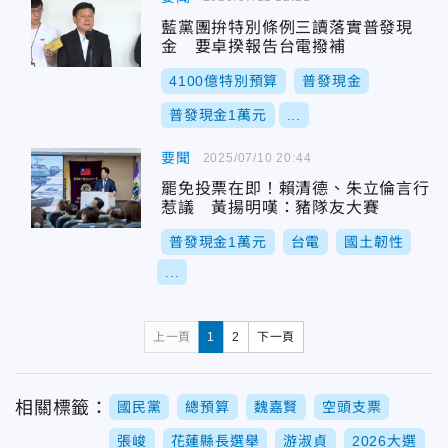
藍黨團拚特別條例三讀落實普發現
金 要卓揆報告台電撥補
4100億特別預算
普發現金
普發現金1萬元
...
要聞
2025/07/10 20:44
罷免投票在即！賴清德、朱立倫言行
惹議 黃揚明嘆：豬隊友大賽
普發現金1萬元
台電
國土韌性
...
上一頁
1
2
下一頁
相關標籤：
國民黨
總預算
魏嘉賢
空頭支票
張峻
花蓮縣長選舉
游淑貞
2026大選