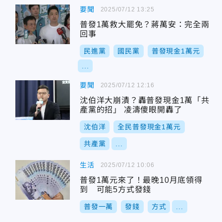
要聞
2025/07/12 13:25
普發1萬救大罷免？蔣萬安：完全兩
回事
民進黨
國民黨
普發現金1萬元
...
要聞
2025/07/12 12:16
沈伯洋大崩潰？轟普發現金1萬「共
產黨的招」 凌濤傻眼開轟了
沈伯洋
全民普發現金1萬元
共產黨
...
生活
2025/07/12 10:06
普發1萬元來了！最晚10月底領得
到 可能5方式發錢
普發一萬
發錢
方式
...