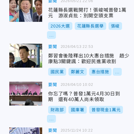
要聞
2026/05/21 22:06
花蓮縣長選戰開打！張峻喊普發1萬
元 游淑貞批：別開空頭支票
2026大選
花蓮縣長選舉
張峻
...
要聞
2026/04/13 22:53
鄭習會後陸釋出10大惠台措施 趙少
康點3關鍵諷：歡迎民進黨收割
國民黨
鄭麗文
惠台措施
...
要聞
2026/04/10 10:02
你忘了嗎？普發1萬元4月30日到
期 還有40萬人尚未領取
財政部
國庫署
普發現金1萬元
...
要聞
2025/11/24 10:22