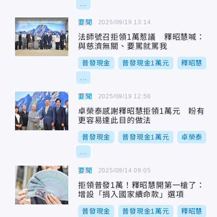
...
要聞
2025/09/19 13:14
法師號召拒領1萬惹議 釋昭慧喊：
與慈濟無關、要罵就罵我
普發現金
普發現金1萬元
釋昭慧
...
要聞
2025/09/19 12:56
卓榮泰感謝釋昭慧拒領1萬元 盼有
更容易達此目的做法
普發現金
普發現金1萬元
卓榮泰
...
要聞
2025/09/14 09:05
拒領普發1萬！釋昭慧開第一槍了：
增設「捐入國家續命款」選項
普發現金
普發現金1萬元
釋昭慧