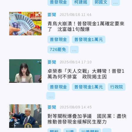
普發現金
柯建銘
郭國文
...
要聞
2025/08/16 11:44
青鳥大崩潰！普發現金1萬確定要來
了 沈富雄1句酸爆
普發現金
普發現金1萬元
726罷免
...
要聞
2025/08/14 17:10
卓榮泰「天人交戰」大轉彎！普發1
萬為何不排富 政院揭主因
普發現金
普發現金1萬元
行政院
...
要聞
2025/08/09 14:45
對等關稅爆疊加爭議 國民黨：盡快
推動普發現金緩解民生壓力