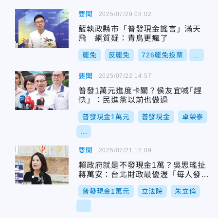
要聞
2025/07/29 08:02
藍執政縣市「普發現金謠言」滿天
飛 網質疑：青鳥更瘋了
罷免
反罷免
726罷免投票
...
要聞
2025/07/22 14:57
普發1萬元進度卡關？侯友宜喊｢趕
快」：民進黨以前也做過
普發現金1萬元
普發現金
卓榮泰
...
要聞
2025/07/21 12:09
賴政府就是不發現金1萬？吳思瑤扯
蔣萬安：台北財政最優渥「每人發2
萬」
普發現金1萬元
立法院
朱立倫
...