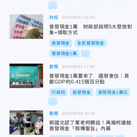
...
財經
2025/09/11 20:05
普發現金1萬 財政部說明5大發放對
象+領取方式
普發現金
全民普發現金
普發現金1萬
...
要聞
2025/09/11 17:58
普發現金1萬要來了 國發會估：貢
獻GDP約0.415個百分點
行政院
普發現金
普發現金1萬元
...
要聞
2025/08/26 10:26
郭國文認了罵老柯髒話！再揭柯建銘
普發現金「假傳聖旨」內幕