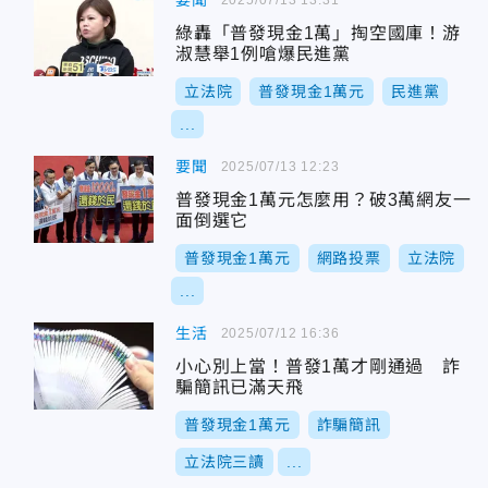
要聞
綠轟「普發現金1萬」掏空國庫！游
淑慧舉1例嗆爆民進黨
立法院
普發現金1萬元
民進黨
...
要聞
2025/07/13 12:23
普發現金1萬元怎麼用？破3萬網友一
面倒選它
普發現金1萬元
網路投票
立法院
...
生活
2025/07/12 16:36
小心別上當！普發1萬才剛通過 詐
騙簡訊已滿天飛
普發現金1萬元
詐騙簡訊
立法院三讀
...