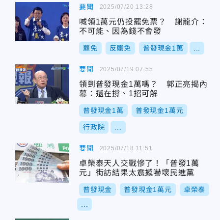
要聞
2025/07/20 13:28
喊領1萬元仍投罷免票？ 謝龍介：
不可能、因為錢不會發
罷免
反罷免
普發現金1萬
...
要聞
2025/07/19 07:55
領到普發現金1萬嗎？ 郭正亮揭內
幕：還在撐、1招可解
普發現金1萬
普發現金1萬元
行政院
...
要聞
2025/07/18 11:51
卓榮泰天人交戰慘了！「普發1萬
元」街訪結果太震撼嚇壞民進黨
普發現金
普發現金1萬元
卓榮泰
...