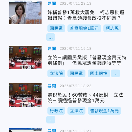
要聞
2025/07/11 23:13
綠稱普發1萬救大罷免 柯志恩批邏
輯錯誤：青鳥領錢會改投不同意？
國民黨
普發現金1萬元
柯志恩
...
要聞
2025/07/11 19:18
立院三讀國民黨版「普發現金萬元特
別條例」 但民眾想領錢還得等等
立法院
國民黨
國土韌性
...
要聞
2025/07/11 18:23
還稅於民！60贊成、44反對 立法
院三讀通過普發現金1萬元
行政院
立法院
普發現金1萬元
...
要聞
2025/07/11 12:21