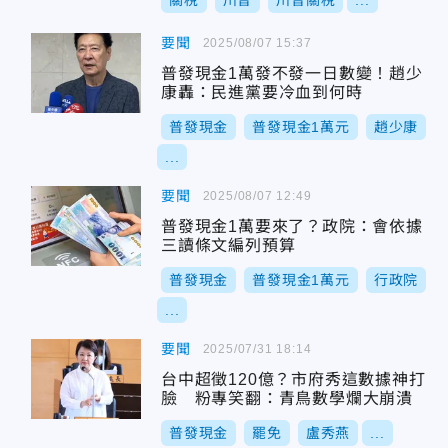
關稅
川普
川普關稅
...
要聞
2025/08/07 15:37
普發現金1萬發不發一日數變！趙少
康轟：民進黨要冷血到何時
普發現金
普發現金1萬元
趙少康
...
要聞
2025/08/07 12:49
普發現金1萬要來了？政院：會依據
三讀條文編列預算
普發現金
普發現金1萬元
行政院
...
要聞
2025/07/31 18:14
台中超徵120億？市府秀這數據神打
臉 粉專笑翻：青鳥數學爛大崩潰
普發現金
罷免
盧秀燕
...