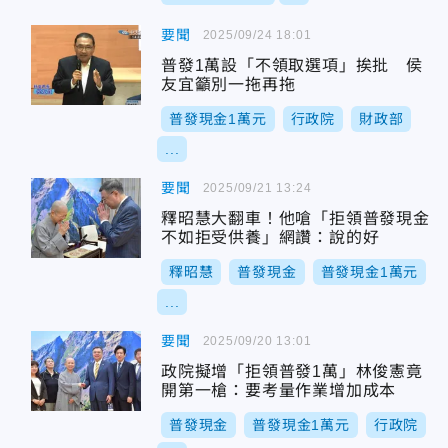
要聞
2025/09/24 18:01
普發1萬設「不領取選項」挨批 侯
友宜籲別一拖再拖
普發現金1萬元
行政院
財政部
...
要聞
2025/09/21 13:24
釋昭慧大翻車！他嗆「拒領普發現金
不如拒受供養」網讚：說的好
釋昭慧
普發現金
普發現金1萬元
...
要聞
2025/09/20 13:01
政院擬增「拒領普發1萬」林俊憲竟
開第一槍：要考量作業增加成本
普發現金
普發現金1萬元
行政院