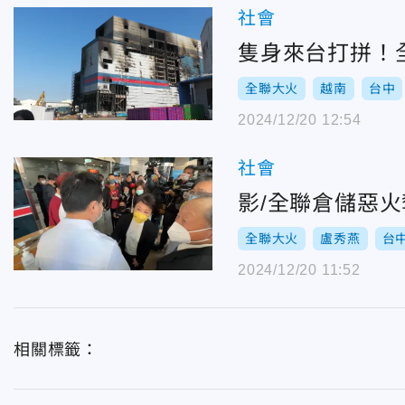
社會
隻身來台打拼！
全聯大火
越南
台中
2024/12/20 12:54
社會
影/全聯倉儲惡
全聯大火
盧秀燕
台
2024/12/20 11:52
相關標籤：