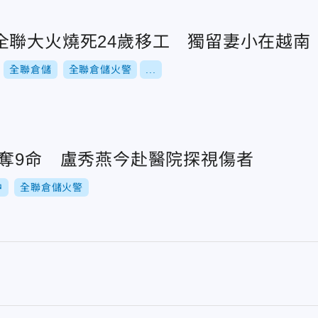
全聯大火燒死24歲移工 獨留妻小在越南
全聯倉儲
全聯倉儲火警
...
火奪9命 盧秀燕今赴醫院探視傷者
中
全聯倉儲火警