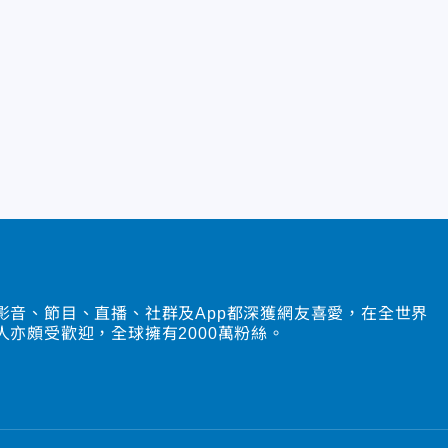
影音、節目、直播、社群及App都深獲網友喜愛，在全世界
人亦頗受歡迎，全球擁有2000萬粉絲。