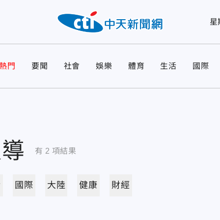
星
熱門
要聞
社會
娛樂
體育
生活
國際
報導
有
2
項結果
活
國際
大陸
健康
財經