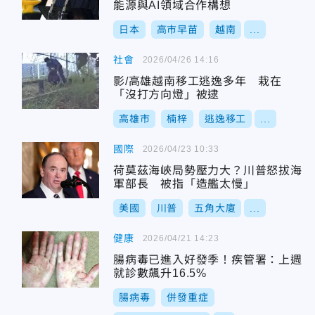
能源與AI領域合作構想
日本
高市早苗
越南
...
社會
2026/04/26 14:16
影/高雄越南移工逃逸多年 栽在
「沒打方向燈」被逮
高雄市
楠梓
逃逸移工
...
國際
2026/04/23 10:33
荷莫茲海峽局勢壓力大？川普怒拔海
軍部長 被指「造艦太慢」
美國
川普
五角大廈
...
健康
2026/04/21 14:23
腸病毒已進入好發季！疾管署：上週
就診數飆升16.5%
腸病毒
併發重症