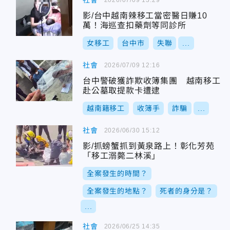
社會
影/台中越南辣移工當密醫日賺10
萬！海巡查扣藥劑等同診所
女移工
台中市
失聯
...
社會
2026/07/09 12:16
台中警破獲詐欺收簿集團 越南移工
赴公墓取提款卡遭逮
越南籍移工
收簿手
詐騙
...
社會
2026/06/30 15:12
影/抓螃蟹抓到黃泉路上！彰化芳苑
「移工溺斃二林溪」
全案發生的時間？
全案發生的地點？
死者的身分是？
...
社會
2026/06/25 14:35