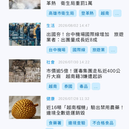
革熱 衛生局重罰1萬
高雄市衛生局
登革熱
越南
...
生活
2026/08/02 14:47
出國夯！台中機場國際線增加 旅遊
業者：出團量成長近8成
台中機場
國際線
旅遊業
...
社會
2026/07/30 14:22
市價逾5億！運毒集團走私近400公
斤大麻 越南籍3嫌遭起訴
越南
泰國
毒品
...
健康
2026/07/28 11:32
近16噸「越南榴槤」驗出禁用農藥！
邊境全數退運銷毀
食藥署
邊境查驗
不合格食品