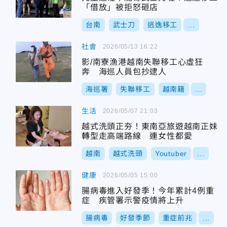
「借放」被拒怒砸店
台南
武士刀
逃逸移工
...
社會
2026/05/13 16:22
影/南寮漁港越南失聯移工心虛狂
奔 海巡人員包抄逮人
海巡署
失聯移工
越南籍
...
生活
2026/05/07 21:03
越式洗頭正夯！東南亞旅遊越南正妹
轉型走高端路線 連女性都愛
越南
越式洗頭
Youtuber
...
健康
2026/05/05 15:00
腸病毒進入好發季！今年累計4例重
症 疾管署示警疫情將上升
腸病毒
好發季節
重症前兆
...