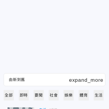
全部
即時
要聞
社會
娛樂
體育
生活