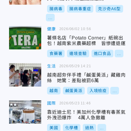
腸病毒
腸病毒重症
克沙奇A6型
...
健康
2026/06/02 10:56
薯條名店「Potato Corner」紙碗出
包！越南紫米農藥超標 皆慘遭退運
食藥署
邊境查驗
進口食品
...
生活
2026/05/29 14:21
越南超夯伴手禮「鹹蛋黃派」藏雞肉
絲 她驚：差點被罰6萬
越南
鹹蛋黃派
入境檢疫
...
國際
2026/05/23 11:46
靠近迪士尼！美加州化學槽有毒蒸氣
外洩恐爆炸 4萬人急撤離
美國
化學槽
過熱
...