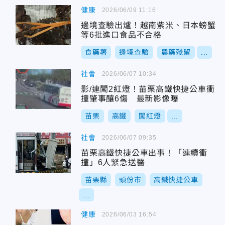
健康
2026/06/09 11:16
邊境查驗出爐！越南紫米、日本螃蟹
等6批進口食品不合格
食藥署
邊境查驗
農藥殘留
...
社會
2026/06/07 10:34
影/連闖2紅燈！苗栗高鐵快捷公車衝
撞肇事釀6傷 最新影像曝
苗栗
高鐵
闖紅燈
...
社會
2026/06/07 09:35
苗栗高鐵快捷公車出事！「連續衝
撞」6人緊急送醫
苗栗縣
頭份市
高鐵快捷公車
...
健康
2026/06/03 16:54