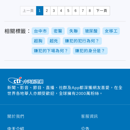
上一頁
1
2
3
4
5
6
7
8
下一頁
相關標籤：
台中市
密醫
失聯
玻尿酸
女移工
超胸
超兇
嫌犯的犯行為何？
嫌犯的下場為何？
嫌犯的身分是？
新聞、影音、節目、直播、社群及App都深獲網友喜愛，在全
世界各地華人亦頗受歡迎，全球擁有2000萬粉絲。
關於我們
客服資訊
中天介紹
公告