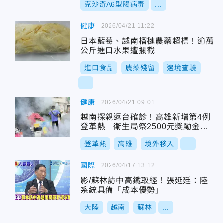
克沙奇A6型腸病毒
...
健康
2026/04/21 11:22
日本藍莓、越南榴槤農藥超標！逾萬
公斤進口水果遭攔截
進口食品
農藥殘留
邊境查驗
...
健康
2026/04/21 09:01
越南探親返台確診！高雄新增第4例
登革熱 衛生局祭2500元獎勵金防
疫
登革熱
高雄
境外移入
...
國際
2026/04/17 13:12
影/蘇林訪中高鐵取經！張延廷：陸
系統具備「成本優勢」
大陸
越南
蘇林
...