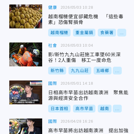
健康
2026/05/03 10:28
越南榴槤便宜卻藏危機 「這些毒
素」恐傷腎損骨
越南榴槤
重金屬鎘
食藥署
...
社會
2026/05/03 10:04
影/新竹九九山莊施工車墜60米深
谷！2人重傷 移工一度命危
新竹縣
九九山莊
五峰鄉
...
國際
2026/05/01 14:18
日相高市早苗出訪越南澳洲 聚焦能
源與經濟安全合作
日本首相
高市早苗
越南
...
國際
2026/04/28 16:26
高市早苗將出訪越南澳洲 提出加強