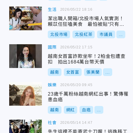
生活
2026/05/22 18:16
潔出職人開箱/北投市場人氣實測！
賴苡任狂嗑美食 最怕被貼“只有帥”
標籤
北投市場
北投紅茶
市議員
...
國際
2026/05/22 17:15
越南女首富詐欺坐牢！2柏金包遭查
扣 拍出1684萬台幣天價
越南
女首富
張美蘭
...
娛樂
2026/05/20 09:45
23歲千萬粉絲越南網紅出事！驚傳罹
患血癌
越南
網紅
血癌
...
社會
2026/05/14 14:47
先生這裡不能寄武士刀喔！逃逸移工