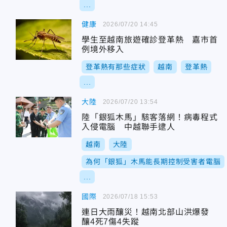
...
健康
2026/07/20 14:45
學生至越南旅遊確診登革熱 嘉市首
例境外移入
登革熱有那些症狀
越南
登革熱
...
大陸
2026/07/20 13:54
陸「銀狐木馬」駭客落網！病毒程式
入侵電腦 中越聯手逮人
越南
大陸
為何「銀狐」木馬能長期控制受害者電腦
...
國際
2026/07/18 15:53
連日大雨釀災！越南北部山洪爆發
釀4死7傷4失蹤