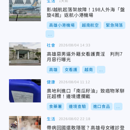
生活
1天前
影/越航起落架故障！198人外海「盤
旋4圈」返航小港機場
高雄小港機場
越南航空
緊急降落
...
社會
2026/08/04 14:33
高雄惡男逼外籍女看護賣淫 判刑7
月惡行曝光
高雄
女看護
越南
...
健康
2026/08/04 11:12
奧地利進口「南瓜籽油」致癌物苯駢
芘超標！邊境遭攔截
食藥署
邊境查驗
進口食品
...
生活
2026/08/02 22:18
帶病回國還敢隱匿？高雄母女確診登