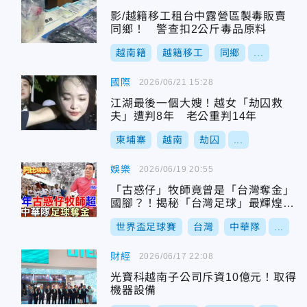
影/越籍移工租台中露營區製毒販賣
同鄉！ 警查扣2公斤毒品原料
越南籍
越籍移工
同鄉
...
國際
2026/06/21 15:28
江湖最後一個大嫂！越女「劫囚救
夫」遭判8年 老公重判14年
柬埔寨
越南
劫囚
...
娛樂
2026/06/19 20:55
「古惑仔」牧師竟曾是「台灣奪金」
國腳？！揭秘「台灣足球」最輝煌的
黃金年代～連拿兩屆亞運金牌
世界盃足球賽
台灣
中華隊
...
財經
2026/06/17 22:08
光寶科越南子公司斥資10億元！取得
機器設備