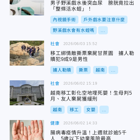
男子野溪戲水後突血尿 膀胱竟拉出
「整條活水蛭」！
內視鏡手術
戶外戲水要注意什麼
野溪戲水會有水蛭嗎
...
社會
2026/06/03 15:52
移工綁情敵撕票棄屍甘蔗園 擄人勒
贖犯9成9是男性
擄人勒贖
撕票
越南
...
社會
2026/06/02 15:19
越南移工彰化空地埋死嬰！生母判5
月、友人棄屍獲緩刑
越南
移工
女嬰
...
健康
2026/06/02 14:33
腸病毒疫情升溫！上週就診逾5千
人 5歲以下幼童風險最高