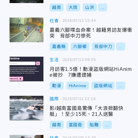
越南
大雨
山洪
...
社會
2026/07/13 15:44
嘉義六腳喋血命案！越籍男訪友爆衝
突 背部中刀慘死
嘉義縣
六腳鄉
背部中刀
...
生活
2026/07/13 08:55
月訪客1.5億！動漫盜版網站HiAnim
e被抄 7嫌遭逮捕
動漫
HiAnime
盜版網站
...
國際
2026/07/11 22:19
影/越南富國島驚傳「大浪掀翻快
艇」！至少15死、21人送醫
越南
富國島
船難
...
2026/07/09 13:29