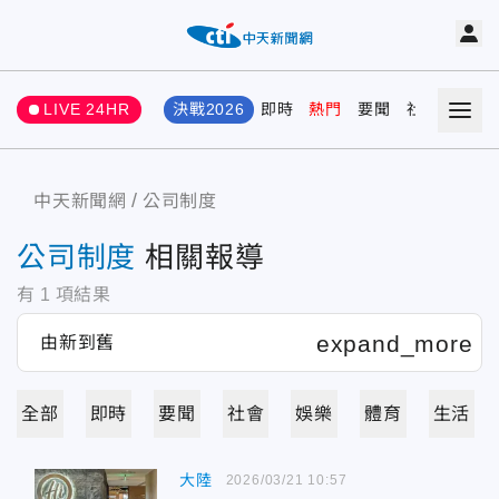
LIVE 24HR
決戰2026
即時
熱門
要聞
社會
娛樂
中天新聞網
公司制度
公司制度
相關報導
有
1
項結果
全部
即時
要聞
社會
娛樂
體育
生活
大陸
2026/03/21 10:57