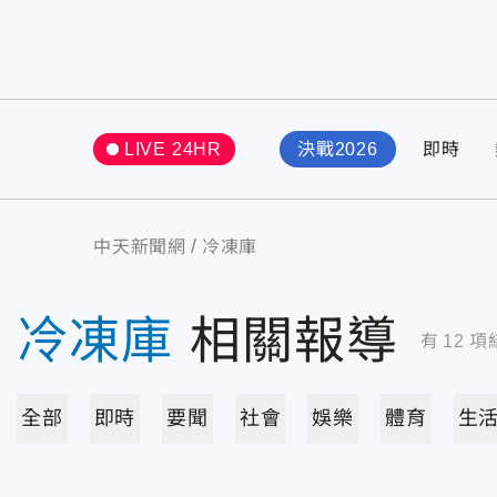
LIVE 24HR
決戰2026
即時
中天新聞網
冷凍庫
冷凍庫
相關報導
有
12
項
全部
即時
要聞
社會
娛樂
體育
生