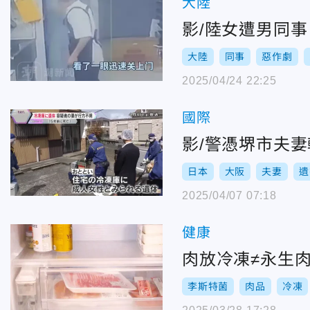
大陸
影/陸女遭男同
大陸
同事
惡作劇
2025/04/24 22:25
國際
影/警憑堺市夫
日本
大阪
夫妻
遺
2025/04/07 07:18
健康
肉放冷凍≠永生
李斯特菌
肉品
冷凍