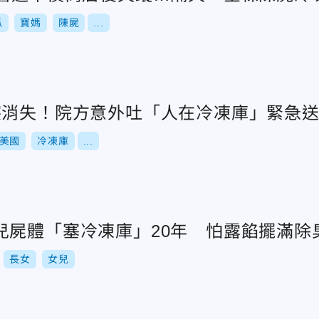
瓜
寶媽
陳屍
...
突消失！院方意外吐「人在冷凍庫」緊急
美國
冷凍庫
...
兒屍體「塞冷凍庫」20年 怕露餡擺滿除
長女
女兒