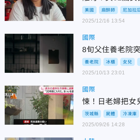
美國
麻醉師
尼加拉
2025/12/16 13:54
國際
8旬父住養老院
養老院
冰櫃
女兒
2025/10/13 23:01
國際
悚！日老婦把女
茨城縣
屍體
冷凍庫
2025/09/26 14:28