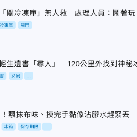
事「關冷凍庫」無人救 處理人員：鬧著玩
冷凍庫
關門
妻輕生遺書「尋人」 120公里外找到神秘
書
女屍
...
肉！飄抹布味、摸完手黏像沾膠水趕緊丟
冰箱
保存期限
...