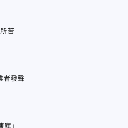
錢所苦
業者發聲
凍庫」