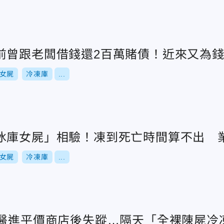
前曾跟老闆借錢還2百萬賭債！近來又為
女屍
冷凍庫
...
冰庫女屍」相驗！凍到死亡時間算不出 
女屍
冷凍庫
...
女醫進平價商店後失蹤…隔天「全裸陳屍冷