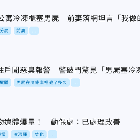
戶公寓冷凍櫃塞男屍 前妻落網坦言「我做
分屍
前妻
...
住戶聞惡臭報警 警破門驚見「男屍塞冷
屍體
男屍在冷凍庫裡藏了多久
...
物遺體爆量！ 動保處：已處理改善
陳情
冷凍庫
焚化
...