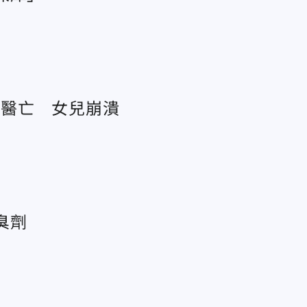
送醫亡 女兒崩潰
臭劑