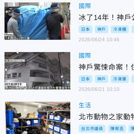
國際
冰了14年！神
日本
神戶
冷凍櫃
2026/06/24 10:46
國際
神戶驚悚命案！
日本
神戶
冷凍庫
2026/06/21 10:10
生活
北市動物之家動
台北市議員
陳宥丞