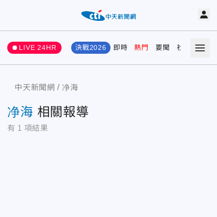
LIVE 24HR
決戰2026
即時
熱門
要聞
社會
娛樂
中天新聞網
净海
净海
相關報導
有
1
項結果