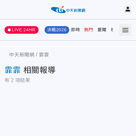
LIVE 24HR
決戰2026
即時
熱門
要聞
社會
娛樂
中天新聞網
霏霏
霏霏
相關報導
有
2
項結果