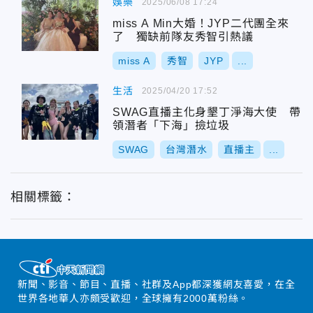
娛樂
2025/06/08 17:24
miss A Min大婚！JYP二代團全來
了 獨缺前隊友秀智引熱議
miss A
秀智
JYP
...
生活
2025/04/20 17:52
SWAG直播主化身墾丁淨海大使 帶
領潛者「下海」撿垃圾
SWAG
台灣潛水
直播主
...
相關標籤：
新聞、影音、節目、直播、社群及App都深獲網友喜愛，在全
世界各地華人亦頗受歡迎，全球擁有2000萬粉絲。