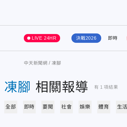
LIVE 24HR
決戰2026
即時
中天新聞網
凍腳
凍腳
相關報導
有
1
項結果
全部
即時
要聞
社會
娛樂
體育
生