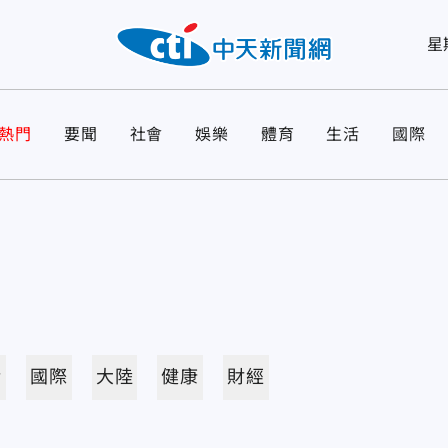
星
熱門
要聞
社會
娛樂
體育
生活
國際
活
國際
大陸
健康
財經