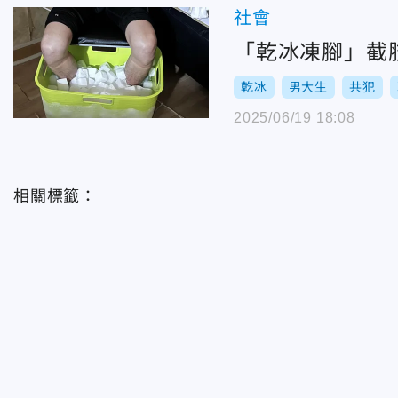
社會
「乾冰凍腳」截肢
乾冰
男大生
共犯
2025/06/19 18:08
相關標籤：