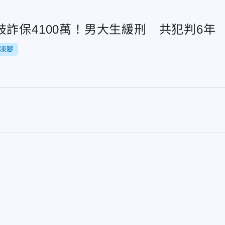
詐保4100萬！男大生緩刑 共犯判6年
凍腳