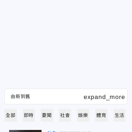
全部
即時
要聞
社會
娛樂
體育
生活