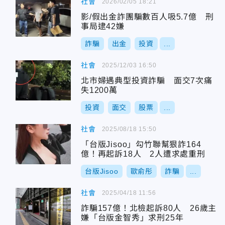
社會
2026/02/05 18:21
影/假出金詐團騙數百人吸5.7億 刑
事局逮42嫌
詐騙
出金
投資
...
社會
2025/12/03 16:50
北市婦遇典型投資詐騙 面交7次痛
失1200萬
投資
面交
股票
...
社會
2025/08/18 15:50
「台版Jisoo」勾竹聯幫狠詐164
億！再起訴18人 2人遭求處重刑
台版Jisoo
歐俞彤
詐騙
...
社會
2025/04/18 11:56
詐騙157億！北檢起訴80人 26歲主
嫌「台版金智秀」求刑25年