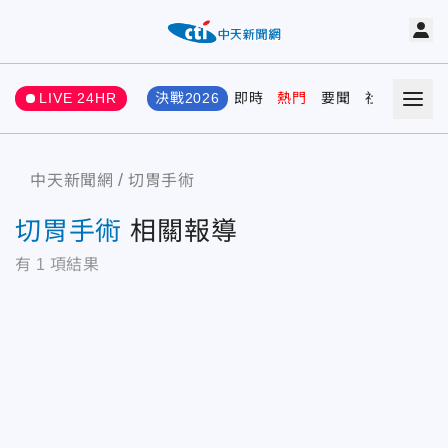
LIVE 24HR
決戰2026
即時
熱門
要聞
社會
娛樂
中天新聞網
切胃手術
切胃手術
相關報導
有
1
項結果