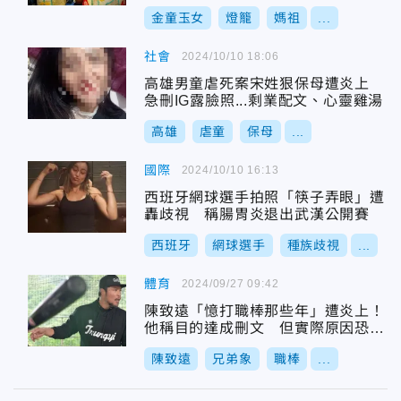
金童玉女
燈籠
媽祖
...
社會
2024/10/10 18:06
高雄男童虐死案宋姓狠保母遭炎上
急刪IG露臉照...剩業配文、心靈雞湯
高雄
虐童
保母
...
國際
2024/10/10 16:13
西班牙網球選手拍照「筷子弄眼」遭
轟歧視 稱腸胃炎退出武漢公開賽
西班牙
網球選手
種族歧視
...
體育
2024/09/27 09:42
陳致遠「憶打職棒那些年」遭炎上！
他稱目的達成刪文 但實際原因恐非
如此
陳致遠
兄弟象
職棒
...