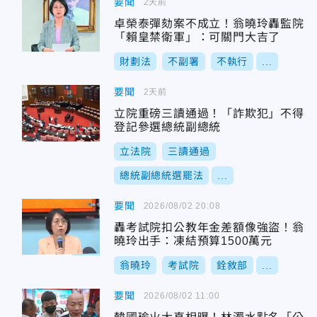
要聞
2天前
卓榮泰彈劾案不成立！翁曉玲轟監院
「賴皇禁衛軍」：可關門大吉了
財劃法
不副署
不執行
...
要聞
2天前
立院重磅三讀通過！「詐欺犯」不得
登記參選總統副總統
立法院
三讀通過
總統副總統選罷法
...
要聞
2026/08/02 20:08
轟考試院扣公教年金差額像強盜！翁
曉玲出手：凍結預算1500萬元
翁曉玲
考試院
銓敘部
...
要聞
2026/08/02 11:00