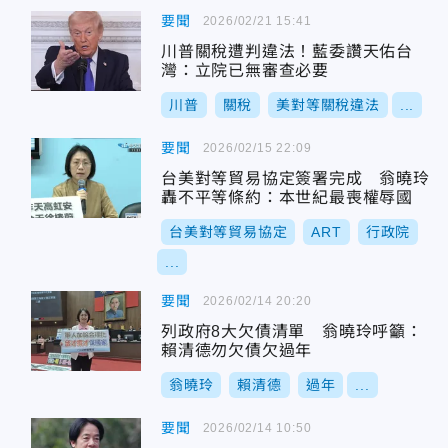
要聞
2026/02/21 15:41
川普關稅遭判違法！藍委讚天佑台
灣：立院已無審查必要
川普
關稅
美對等關稅違法
...
要聞
2026/02/15 22:09
台美對等貿易協定簽署完成 翁曉玲
轟不平等條約：本世紀最喪權辱國
台美對等貿易協定
ART
行政院
...
要聞
2026/02/14 20:20
列政府8大欠債清單 翁曉玲呼籲：
賴清德勿欠債欠過年
翁曉玲
賴清德
過年
...
要聞
2026/02/14 10:50