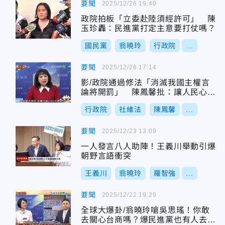
要聞
2025/12/26 19:40
政院拍板「立委赴陸須經許可」 陳
玉珍轟：民進黨打定主意要打仗嗎？
國民黨
翁曉玲
行政院
...
要聞
2025/12/26 17:14
影/政院通過修法「消滅我國主權言
論將開罰」 陳鳳馨批：讓人民心中
設立一個警總
行政院
社維法
陳鳳馨
...
要聞
2025/12/23 13:09
一人發言八人助陣！王義川舉動引爆
朝野言語衝突
王義川
翁曉玲
羅智強
...
要聞
2025/12/22 19:29
全球大爆卦/翁曉玲嗆吳思瑤！你敢
去關心台商嗎？爆民進黨也有人去大