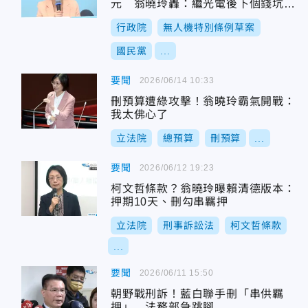
元 翁曉玲轟：繼光電後下個錢坑產
業
行政院
無人機特別條例草案
國民黨
...
要聞
2026/06/14 10:33
刪預算遭綠攻擊！翁曉玲霸氣開戰：
我太佛心了
立法院
總預算
刪預算
...
要聞
2026/06/12 19:23
柯文哲條款？翁曉玲曝賴清德版本：
押期10天、刪勾串羈押
立法院
刑事訴訟法
柯文哲條款
...
要聞
2026/06/11 15:50
朝野戰刑訴！藍白聯手刪「串供羈
押」 法務部急跳腳