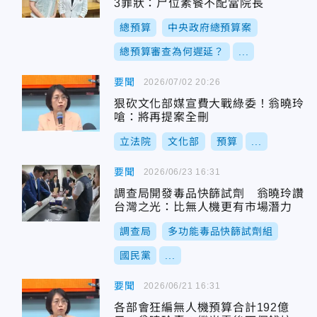
3罪狀：尸位素餐不配當院長
總預算
中央政府總預算案
總預算審查為何遲延？
...
要聞
2026/07/02 20:26
狠砍文化部媒宣費大戰綠委！翁曉玲
嗆：將再提案全刪
立法院
文化部
預算
...
要聞
2026/06/23 16:31
調查局開發毒品快篩試劑 翁曉玲讚
台灣之光：比無人機更有市場潛力
調查局
多功能毒品快篩試劑組
國民黨
...
要聞
2026/06/21 16:31
各部會狂編無人機預算合計192億