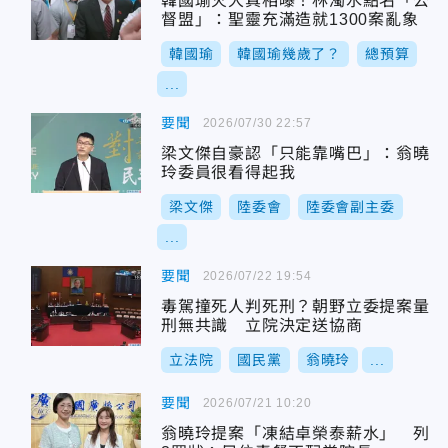
韓國瑜火大真相曝！林濁水點名「公
督盟」：聖靈充滿造就1300案亂象
韓國瑜
韓國瑜幾歲了？
總預算
...
要聞
2026/07/30 22:57
梁文傑自豪認「只能靠嘴巴」：翁曉
玲委員很看得起我
梁文傑
陸委會
陸委會副主委
...
要聞
2026/07/22 19:54
毒駕撞死人判死刑？朝野立委提案量
刑無共識 立院決定送協商
立法院
國民黨
翁曉玲
...
要聞
2026/07/21 10:20
翁曉玲提案「凍結卓榮泰薪水」 列