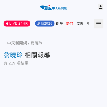
LIVE 24HR
決戰2026
即時
熱門
要聞
社會
娛樂
中天新聞網
翁曉玲
翁曉玲
相關報導
有
219
項結果