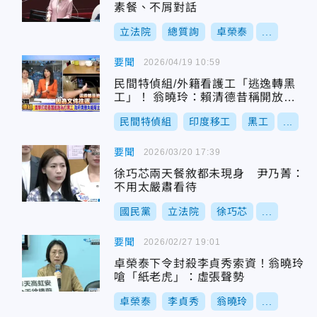
素餐、不屑對話
立法院
總質詢
卓榮泰
...
要聞
2026/04/19 10:59
民間特偵組/外籍看護工「逃逸轉黑
工」！ 翁曉玲：賴清德昔稱開放印
度移工假消息今臉很腫
民間特偵組
印度移工
黑工
...
要聞
2026/03/20 17:39
徐巧芯兩天餐敘都未現身 尹乃菁：
不用太嚴肅看待
國民黨
立法院
徐巧芯
...
要聞
2026/02/27 19:01
卓榮泰下令封殺李貞秀索資！翁曉玲
嗆「紙老虎」：虛張聲勢
卓榮泰
李貞秀
翁曉玲
...