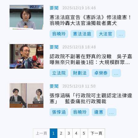
要聞
2025/12/19 16:46
憲法法庭宣告《憲訴法》修法違憲！
翁曉玲轟大法官淪獨裁者鷹犬
翁曉玲
憲法法庭
大法官
...
要聞
2025/12/18 18:48
認政院不副署在野真的沒轍 吳子嘉
曝無奈只剩最後1招：大規模群眾運
動
立法院
財劃法
卓榮泰
...
要聞
2025/12/18 11:50
張惇涵稱「行政院可主觀認定法律違
憲」 藍委痛批行政獨裁
張惇涵
翁曉玲
違憲
...
上一頁
1
2
3
4
5
下一頁