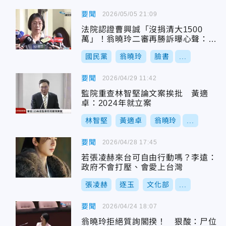
要聞
2026/05/05 21:09
法院認證曹興誠「沒捐清大1500
萬」！翁曉玲二審再勝訴曝心聲：公
理自在人心
國民黨
翁曉玲
臉書
...
要聞
2026/04/29 11:42
監院重查林智堅論文案挨批 黃適
卓：2024年就立案
林智堅
黃適卓
翁曉玲
...
要聞
2026/04/28 17:45
若張凌赫來台可自由行動嗎？李遠：
政府不會打壓、會愛上台灣
張凌赫
逐玉
文化部
...
要聞
2026/04/24 18:07
翁曉玲拒絕質詢閣揆！ 狠酸：尸位