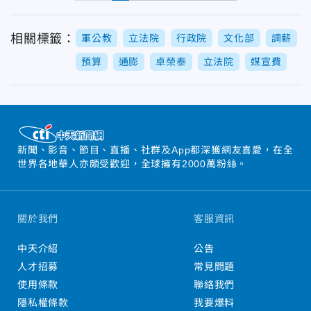
相關標籤：
軍公教
立法院
行政院
文化部
調薪
預算
通膨
卓榮泰
立法院
媒宣費
新聞、影音、節目、直播、社群及App都深獲網友喜愛，在全
世界各地華人亦頗受歡迎，全球擁有2000萬粉絲。
關於我們
客服資訊
中天介紹
公告
人才招募
常見問題
使用條款
聯絡我們
隱私權條款
我要爆料