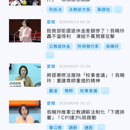
刑訴法
法務部次長
黃謀信
...
要聞
2026/06/10 09:26
銓敘部拒還退休金差額慘了！翁曉玲
轟不當得利 凍結千萬預算反擊
公教退休金
所得替代率
翁曉玲
...
要聞
2026/06/07 15:36
將提案修法廢除「校事會議」！翁曉
玲：重建尊師重道的精神
霸凌
教師
校事會議
...
要聞
2026/06/06 16:13
翁曉玲推軍公教調薪法制化「下週排
審」！CPI達3%就啟動
軍公教
調薪
通膨
...