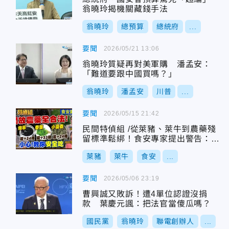
翁曉玲揭機關藏錢手法
翁曉玲
總預算
總統府
...
要聞
2026/05/21 13:06
翁曉玲質疑再對美軍購 潘孟安：
「難道要跟中國買嗎？」
翁曉玲
潘孟安
川普
...
要聞
2026/05/15 21:42
民間特偵組 /從萊豬、萊牛到農藥殘
留標準鬆綁！食安專家提出警告：小
心雞尾酒農藥！翁曉玲：再多經濟成
萊豬
萊牛
食安
...
長換不回人民健康
要聞
2026/05/06 23:19
曹興誠又敗訴！遭4單位認證沒捐
款 葉慶元諷：把法官當傻瓜嗎？
國民黨
翁曉玲
聯電創辦人
...