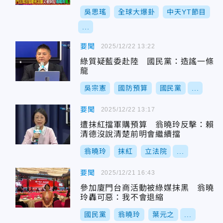
陸！
吳思瑤
全球大爆卦
中天YT節目
...
要聞
2025/12/22 13:22
綠質疑藍委赴陸 國民黨：造謠一條
龍
吳宗憲
國防預算
國民黨
...
要聞
2025/12/22 13:17
遭抹紅擋軍購預算 翁曉玲反擊：賴
清德沒說清楚前明會繼續擋
翁曉玲
抹紅
立法院
...
要聞
2025/12/21 16:43
參加廈門台商活動被綠媒抹黑 翁曉
玲轟可惡：我不會退縮
國民黨
翁曉玲
葉元之
...