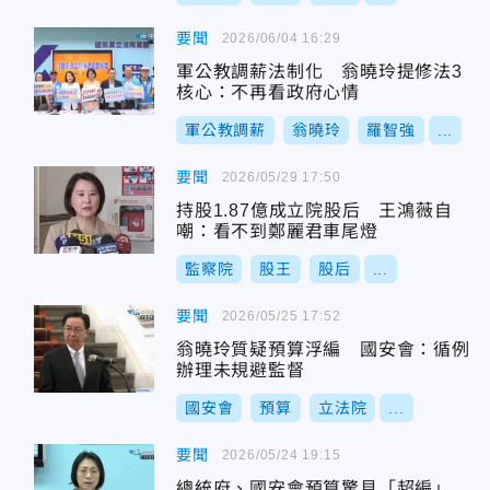
要聞
2026/06/04 16:29
軍公教調薪法制化 翁曉玲提修法3
核心：不再看政府心情
軍公教調薪
翁曉玲
羅智強
...
要聞
2026/05/29 17:50
持股1.87億成立院股后 王鴻薇自
嘲：看不到鄭麗君車尾燈
監察院
股王
股后
...
要聞
2026/05/25 17:52
翁曉玲質疑預算浮編 國安會：循例
辦理未規避監督
國安會
預算
立法院
...
要聞
2026/05/24 19:15
總統府、國安會預算驚見「超編」