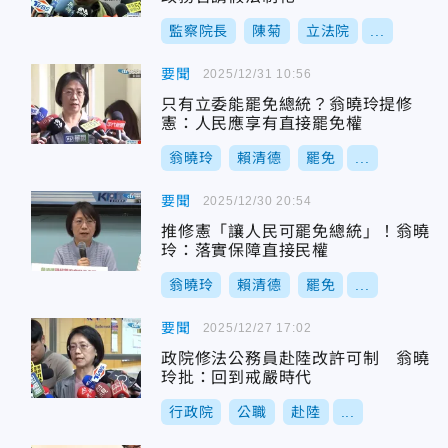
監察院長
陳菊
立法院
...
要聞
2025/12/31 10:56
只有立委能罷免總統？翁曉玲提修
憲：人民應享有直接罷免權
翁曉玲
賴清德
罷免
...
要聞
2025/12/30 20:54
推修憲「讓人民可罷免總統」！翁曉
玲：落實保障直接民權
翁曉玲
賴清德
罷免
...
要聞
2025/12/27 17:02
政院修法公務員赴陸改許可制 翁曉
玲批：回到戒嚴時代
行政院
公職
赴陸
...