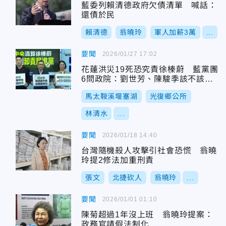
藍委列賴清德政府欠債清單 喊話：
還債於民
賴清德
翁曉玲
軍人加薪3萬
...
要聞
2026/01/27 17:02
花蓮洪災19死恐究責徐榛蔚 藍黨團
6問政院：劉世芳、陳駿季該不該
抓？
馬太鞍溪堰塞湖
光復鄉公所
林清水
...
要聞
2026/01/18 14:40
台灣隨機殺人攻擊引社會恐慌 翁曉
玲提2修法加重刑責
張文
北捷砍人
翁曉玲
...
要聞
2026/01/01 01:10
陳菊超過1年沒上班 翁曉玲提案：
政務官請假法制化