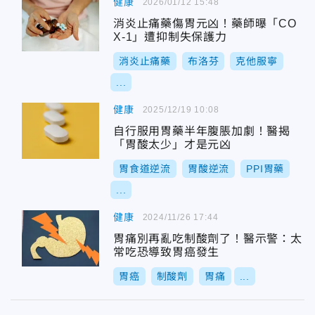
健康
2026/01/12 15:48
消炎止痛藥傷胃元凶！藥師曝「CO
X-1」遭抑制失保護力
消炎止痛藥
布洛芬
克他服寧
...
健康
2025/12/19 10:08
自行服用胃藥半年腹脹加劇！醫揭
「胃酸太少」才是元凶
胃食道逆流
胃酸逆流
PPI胃藥
...
健康
2024/11/26 17:44
胃痛別再亂吃制酸劑了！醫示警：太
常吃恐導致胃癌發生
胃癌
制酸劑
胃痛
...