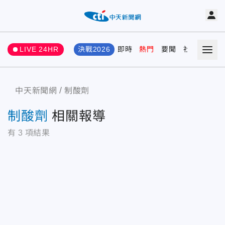
LIVE 24HR
決戰2026
即時
熱門
要聞
社會
娛樂
中天新聞網
制酸劑
制酸劑
相關報導
有
3
項結果