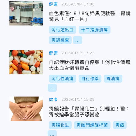
健康
2026/03/04 17:08
血色素僅4.9！8旬婦黑便就醫 胃鏡
驚見「血紅一片」
消化道出血
十二指腸潰瘍
胃鏡檢查
...
健康
2026/01/16 17:23
自認症狀好轉擅自停藥！消化性潰瘍
大出血昏倒險喪命
消化性潰瘍
自行停藥
胃潰瘍
...
健康
2026/01/14 15:39
胃鏡報告「胃腸化生」別輕忽！醫：
胃被迫學當腸子恐變癌
胃腸化生
胃幽門螺旋桿菌
胃癌
...