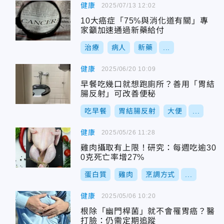
健康
2025/07/13 12:02
10大癌症「75%與消化道有關」專
家籲加速通過新藥給付
治療
病人
新藥
...
健康
2025/06/20 10:09
早餐吃幾口就想跑廁所？善用「胃結
腸反射」可改善便秘
吃早餐
胃結腸反射
大便
...
健康
2025/05/26 11:28
雞肉攝取有上限！研究：每週吃逾30
0克死亡率增27%
蛋白質
雞肉
烹調方式
...
健康
2025/05/06 10:20
根除「幽門桿菌」就不會罹胃癌？醫
打臉：仍需定期追蹤