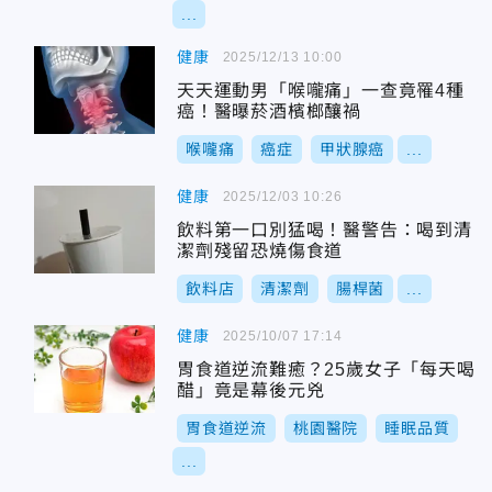
...
健康
2025/12/13 10:00
天天運動男「喉嚨痛」一查竟罹4種
癌！醫曝菸酒檳榔釀禍
喉嚨痛
癌症
甲狀腺癌
...
健康
2025/12/03 10:26
飲料第一口別猛喝！醫警告：喝到清
潔劑殘留恐燒傷食道
飲料店
清潔劑
腸桿菌
...
健康
2025/10/07 17:14
胃食道逆流難癒？25歲女子「每天喝
醋」竟是幕後元兇
胃食道逆流
桃園醫院
睡眠品質
...