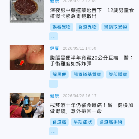
健康
2026/07/13 12:49
深夜服中藥連藥匙吞下 12歲男童食
道嵌卡緊急胃鏡取出
誤吞異物
食道異物
胃鏡取異物
...
健康
2026/05/11 14:50
腹脹黑便半年竟藏20公分巨瘤！醫：
手術難度如拆炸彈
解黑便
腸胃道基質瘤
腹部腫瘤
...
健康
2026/04/28 16:17
戒菸酒十年仍罹食道癌！翁「健檢加
做胃鏡」意外撿回一命
食道癌
早期症狀
食道癌手術
...