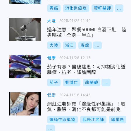
胃癌
消化道癌症
黃軒醫師
...
大陸
2025/01/25 11:49
過年注意！聚餐500ML白酒下肚 陸
男嘔掉「全身一半血」
大陸
浙江
春節
...
健康
2024/11/28 12:16
茄子有毒？醫破迷思：可抑制消化道
腫瘤、抗老、降膽固醇
茄子
劉博仁
龍葵鹼
...
健康
2024/11/16 14:46
網紅江老師罹「邊緣性卵巢癌」！脹
氣、腹脹、消化不良都可能是前兆
邊緣性卵巢癌
我是江老師
卵巢癌
...