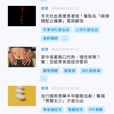
健康
2026/01/14 11:11
冬天吐血黑便患者增！醫點名「麻辣
鍋配止痛藥」風險翻倍
冬季消化道出血
上消化道出血
黃軒醫師
...
健康
2026/01/06 15:13
家中長輩胸口灼熱、慢性咳嗽？
醫：恐是胃食道逆流警訊
腸胃問題
銀髮族
消化道疾病
...
健康
2025/12/19 10:08
自行服用胃藥半年腹脹加劇！醫揭
「胃酸太少」才是元凶
胃食道逆流
胃酸逆流
PPI胃藥