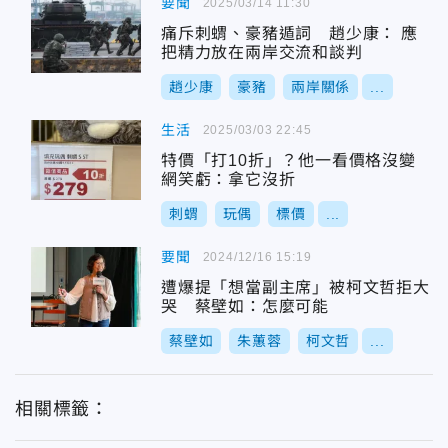
要聞
2025/03/14 11:30
痛斥刺蝟、豪豬遁詞 趙少康： 應
把精力放在兩岸交流和談判
趙少康
豪豬
兩岸關係
...
生活
2025/03/03 22:45
特價「打10折」？他一看價格沒變
網笑虧：拿它沒折
刺蝟
玩偶
標價
...
要聞
2024/12/16 15:19
遭爆提「想當副主席」被柯文哲拒大
哭 蔡壁如：怎麼可能
蔡壁如
朱蕙蓉
柯文哲
...
相關標籤：