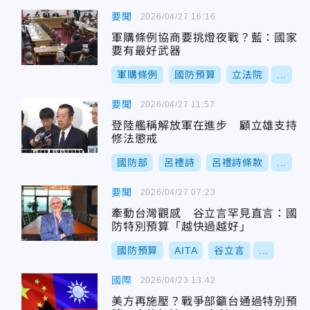
要聞
2026/04/27 16:16
軍購條例協商要挑燈夜戰？藍：國家
要有最好武器
軍購條例
國防預算
立法院
...
要聞
2026/04/27 11:57
登陸艦稱解放軍在進步 顧立雄支持
修法懲戒
國防部
呂禮詩
呂禮詩條款
...
要聞
2026/04/27 07:23
牽動台灣觀感 谷立言罕見直言：國
防特別預算「越快過越好」
國防預算
AITA
谷立言
...
國際
2026/04/23 13:42
美方再施壓？戰爭部籲台通過特別預