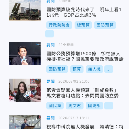
要聞
2小時前
國防預算破兆時代來了！明年上看1.
1兆元 GDP占比逾3%
行政院院會
總預算
國防預算
...
要聞
22小時前
國防公務預算增1500億 卻怕無人
機排擠社福？國民黨要賴政府說實話
國防預算
預算
無人機
...
要聞
2026/08/02 21:06
范雲質疑無人機預算「刪成負數」
馬文君嗆用功點：去問問國防立委
國民黨
馬文君
國防部
...
要聞
2026/07/17 18:11
視導中科院無人機發展 賴清德：特