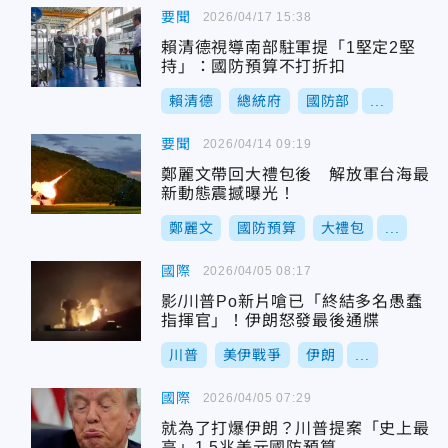
要聞
2026/04/17 15:38
賴清德視導南部駐軍提「1堅定2堅
持」：國防預算不打折扣
賴清德
總統府
國防部
...
要聞
2026/04/14 09:19
鄭麗文帶回大禮包後 解放軍台海最
新動態震撼曝光！
鄭麗文
國防預算
大禮包
...
國際
2026/04/05 08:17
影/川普Po新片嗆已「終結多名愚蠢
指揮官」！伊朗怒發最後通牒
川普
美伊戰爭
伊朗
...
國際
2026/04/05 07:29
就為了打爆伊朗？川普提案「史上最
高」1.5兆美元國防預算