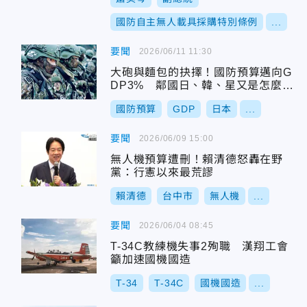
國防自主無人載具採購特別條例
...
要聞
2026/06/11 11:30
大砲與麵包的抉擇！國防預算邁向G
DP3% 鄰國日、韓、星又是怎麼砸
錢的？
國防預算
GDP
日本
...
要聞
2026/06/09 15:00
無人機預算遭刪！賴清德怒轟在野
黨：行憲以來最荒謬
賴清德
台中市
無人機
...
要聞
2026/06/04 08:45
T-34C教練機失事2殉職 漢翔工會
籲加速國機國造
T-34
T-34C
國機國造
...