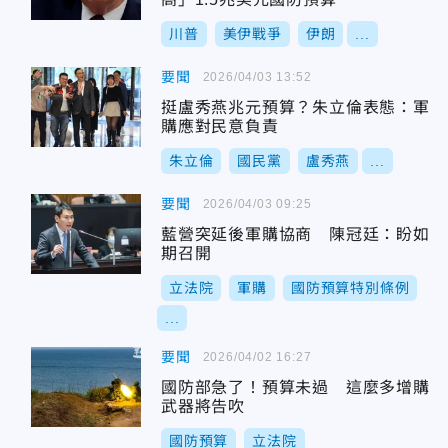
川普
美伊戰爭
伊朗
...
要聞
2026/04/03 13:52
挺盧秀燕兆元預算？朱立倫表態：軍
購應對民意負責
朱立倫
國民黨
盧秀燕
...
要聞
2026/04/03 09:25
藍營突延後軍購協商 陳冠廷：盼如
期召開
立法院
軍購
國防預算特別條例
...
要聞
2026/04/02 16:27
國防部急了！預算未過 這麼多增購
武器將告吹
國防預算
立法院