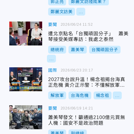
郭正亮
鄭麗文訪陸成果？
鄭麗文訪美
...
要聞
2026/06/24 11:52
遭北京點名「台獨頑固分子」 蕭美
琴接受美媒專訪：我處之泰然
總統府
蕭美琴
台獨頑固分子
...
國際
2026/06/23 20:17
2027攻台說升溫！楊念祖揭台海真
正危機 黃介正示警：不懂解放軍恐
陷軍購盲點
解放軍
台海危機
楊念祖
...
要聞
2026/06/19 14:21
蕭美琴發文！籲通過2100億元買無
人機：國安不是政治問題
蕭美琴
副總統