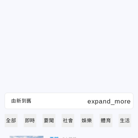
全部
即時
要聞
社會
娛樂
體育
生活