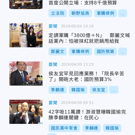
首度公開立場：支持8千億預算
立法院
朝野協商
軍購條例
...
要聞
2026/05/04 10:28
定調軍購「3800億＋N」 鄭麗文喊
話黨內：怕被抹紅就把鍋甩給我
鄭麗文
軍購條例
國防預算
...
要聞
2026/04/30 13:23
侯友宜罕見回應黨務！「院長辛苦
了」開砲大老：國防預算3%
季麟連
韓國瑜
侯友宜
...
要聞
2026/04/30 09:51
42字吸11萬讚！游淑慧曝韓國瑜完
勝季麟連關鍵：在民心
國民黨中常會
季麟連
韓國瑜