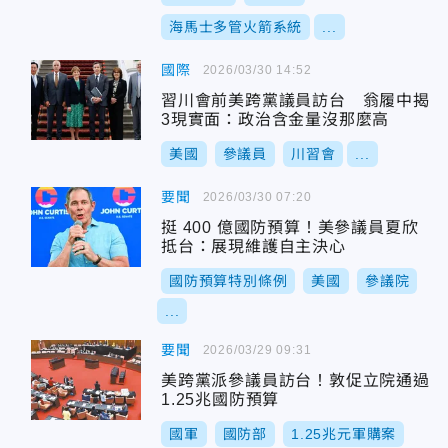
海馬士多管火箭系統
...
國際
2026/03/30 14:52
習川會前美跨黨議員訪台 翁履中揭
3現實面：政治含金量沒那麼高
美國
參議員
川習會
...
要聞
2026/03/30 07:20
挺 400 億國防預算！美參議員夏欣
抵台：展現維護自主決心
國防預算特別條例
美國
參議院
...
要聞
2026/03/29 09:31
美跨黨派參議員訪台！敦促立院通過
1.25兆國防預算
國軍
國防部
1.25兆元軍購案