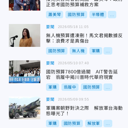
正思考國防預算補救方案
蕭美琴
國防預算
半導體
...
要聞
2026/05/18 11:05
無人機預算遭凍刪！馬文君揭數據反
擊：浪費才是真傷台
國防預算
無人機
軍購
...
要聞
2026/05/10 07:40
國防預算7800億過關 AIT警告延
宕 翁履中揭川普時代華府現實
軍購
翁履中
國防預算
...
要聞
2026/05/09 09:55
軍購案朝野對決之際 解放軍台海動
態曝光了！
軍購
國防預算
解放軍
...