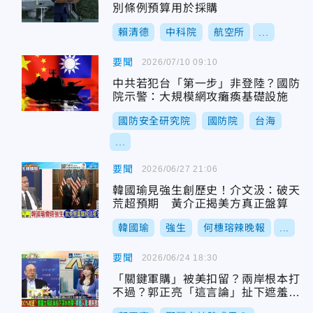
別條例預算用於採購
賴清德
中科院
航空所
...
要聞
2026/07/10 09:10
中共若犯台「第一步」非登陸？國防
院示警：大規模網攻癱瘓基礎設施
國防安全研究院
國防院
台海
...
要聞
2026/06/27 21:06
韓國瑜見強生創歷史！介文汲：破天
荒超預期 黃介正揭美方真正盤算
韓國瑜
強生
何橞瑢辣晚報
...
要聞
2026/06/24 18:30
「關鍵軍購」被美扣留？兩岸根本打
不過？郭正亮「這言論」扯下遮羞
布？！