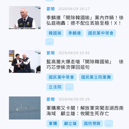
要聞
2026/04/29 16:17
季麟連「開除韓國瑜」黨內炸鍋！徐
弘庭砲轟：德不配位丟臉至極！X！
韓國瑜
季麟連
國民黨中常會
...
要聞
2026/04/29 15:45
藍高層大爆走嗆「開除韓國瑜」 徐
巧芯慘挨流彈回這句
國民黨中常會
國民黨立院黨團
立法院
...
要聞
2026/04/28 09:29
軍購案又卡關！解放軍突闖澎湖西南
海域 顧立雄：攸關生死存亡
軍購
顧立雄
國防預算
...