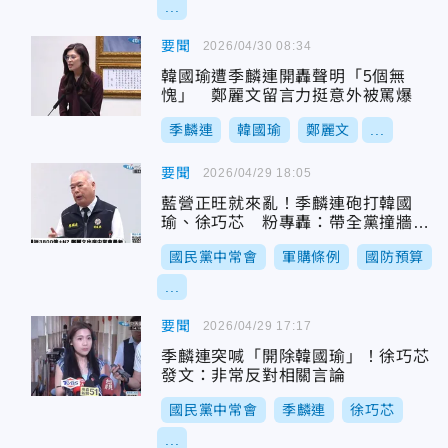
...
要聞
2026/04/30 08:34
韓國瑜遭季麟連開轟聲明「5個無
愧」 鄭麗文留言力挺意外被罵爆
季麟連
韓國瑜
鄭麗文
...
要聞
2026/04/29 18:05
藍營正旺就來亂！季麟連砲打韓國
瑜、徐巧芯 粉專轟：帶全黨撞牆
「建議先把你開除」
國民黨中常會
軍購條例
國防預算
...
要聞
2026/04/29 17:17
季麟連突喊「開除韓國瑜」！徐巧芯
發文：非常反對相關言論
國民黨中常會
季麟連
徐巧芯
...