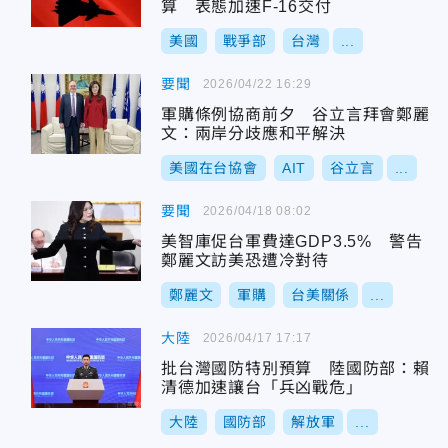
算 表態加速F-16交付
美國
戰爭部
台灣
...
要聞
2026/04/22 16:29
軍購條例協商前夕 谷立言拜會鄭麗
文：兩岸分歧應和平解決
美國在台協會
AIT
谷立言
...
要聞
2026/04/18 08:02
美智庫促台軍費達GDP3.5% 警告
鄭麗文訪美恐遭冷對待
鄭麗文
軍購
台美關係
...
大陸
2026/04/17 17:17
批台灣國防特別預算 陸國防部：賴
清德加速讓台「兵凶戰危」
大陸
國防部
解放軍
...