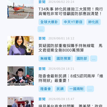
要聞
2026/06/02 20:24
T34失事 帥化民連拋三大質問！飛行
員犧牲非常可惜籲國防部應說清楚！
全球大爆卦
中天YT節目
帥化民
...
要聞
2026/06/01 16:12
質疑國防部重複採購手持無線電 馬
文君提案全刪8000萬預算
無線電
國防預算
國防部
...
要聞
2026/05/28 18:21
陸委會最新民調：8成5認同兩岸「維
持現狀」最重要！
陸委會
民調
一國兩制
...
要聞
2026/05/28 15:47
接見美台商會訪問團 蕭美琴：政府