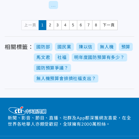
...
上一頁
1
2
3
4
5
6
7
8
下一頁
相關標籤：
國防部
國民黨
陳以信
無人機
預算
馬文君
社福
明年度國防預算有多少？
國防預算爭議？
無人機預算會排擠社福支出？
新聞、影音、節目、直播、社群及App都深獲網友喜愛，在全
世界各地華人亦頗受歡迎，全球擁有2000萬粉絲。