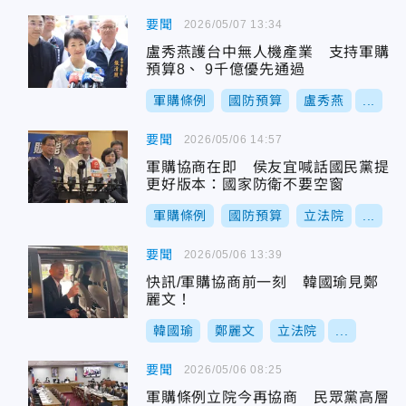
要聞
2026/05/07 13:34
盧秀燕護台中無人機產業 支持軍購
預算8、 9千億優先通過
軍購條例
國防預算
盧秀燕
...
要聞
2026/05/06 14:57
軍購協商在即 侯友宜喊話國民黨提
更好版本：國家防衛不要空窗
軍購條例
國防預算
立法院
...
要聞
2026/05/06 13:39
快訊/軍購協商前一刻 韓國瑜見鄭
麗文！
韓國瑜
鄭麗文
立法院
...
要聞
2026/05/06 08:25
軍購條例立院今再協商 民眾黨高層