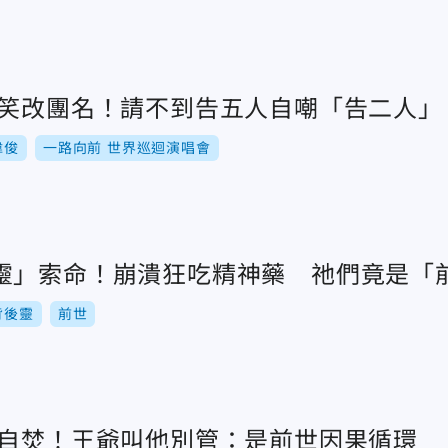
爆笑改團名！請不到告五人自嘲「告二人」
偉俊
一路向前 世界巡迴演唱會
靈」索命！崩潰狂吃精神藥 祂們竟是「
背後靈
前世
瘋自焚！王爺叫他別管：是前世因果循環