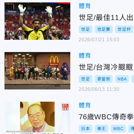
體育
世足/最佳11人
世足
世足賽
世足杯
2026/07/21 15:03
體育
世足/台灣冷颼
世足
麥當勞
NBA
2026/06/13 11:30
體育
76歲WBC傳
日本
拳王
WBC