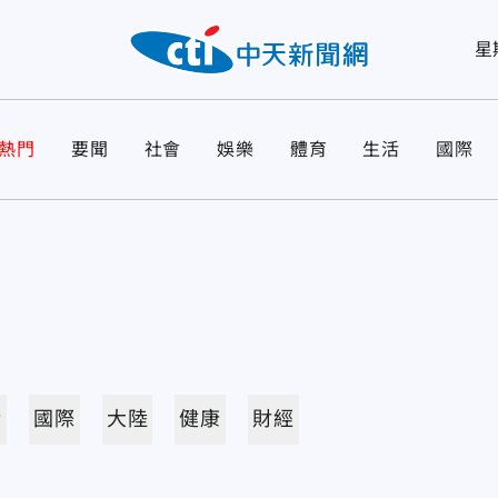
星
熱門
要聞
社會
娛樂
體育
生活
國際
活
國際
大陸
健康
財經