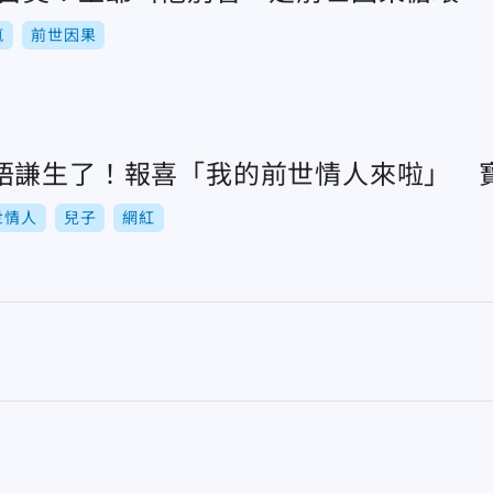
瘋
前世因果
語謙生了！報喜「我的前世情人來啦」 
世情人
兒子
網紅