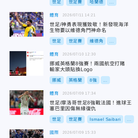
世足
世足賽
哈蘭德
...
體育
2026/07/11 14:21
世足/神勇表現獲致敬！新發現海洋
生物要以維德角門神命名
世足
世足賽
維德角
...
體育
2026/07/10 12:30
挪威英格蘭8強賽！兩國航空打賭
輸家大頭貼換Logo
挪威
英格蘭
8強
...
體育
2026/07/09 17:34
世足/摩洛哥世足8強戰法國！進球王
塞巴里因傷無緣復仇
世足
世足賽
Ismael Saibari
...
國際
2026/07/09 15:33