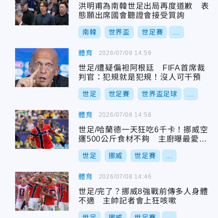
洪明甫為南韓世足出局再度道歉 表
態願出席國會聽證會接受質詢
南韓
世界盃
世足賽
...
體育
2026/07/09 14:59
世足/遭疑偏袒阿根廷 FIFA首席裁
判官：犯規就是犯規！沒人可干預
世足
世足賽
世界盃足球
...
體育
2026/07/08 14:58
世足/哈蘭德一天狂吃6千卡！挪威空
運500公斤食材不夠 主廚曝最愛這
味
世足
挪威
世足賽
...
體育
2026/07/08 14:46
世足/完了？挪威8強戰前傳多人身體
不適 主帥記者會上狂咳嗽
世足
挪威
世足賽
...