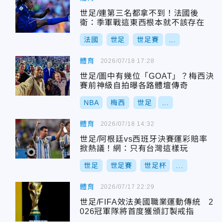
世足/連第三名都拿不到！法國後
衛：季軍戰這東西根本就不該存在
法國
世足
世足賽
...
體育
2026/07/18 17:28
世足/圖中有幾位「GOAT」？梅西決
賽前神級自拍曝各路體壇傳奇
NBA
梅西
世足
...
體育
2026/07/18 14:32
世足/阿根廷vs西班牙決賽運彩賠率
掀熱議！網：只有台灣這樣玩
世足
世足賽
世足杯
...
體育
2026/07/17 22:29
世足/FIFA效法美國職業運動傳統 2
026冠軍隊將首度獲頒訂製戒指