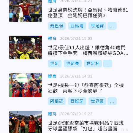
體育
2026/07/24 14:21
世足身價榜洗牌！亞馬爾、哈蘭德81
億登頂 金靴姆巴佩僅第3
姆巴佩
亞馬爾
世足賽
...
體育
2026/07/21 15:03
世足/最佳11人出爐！維德角40歲門
將擠下金手套 梅西獲讚終結GOAT
之爭
世足
世足賽
世足杯
...
體育
2026/07/21 14:32
世足/機長一句「恭喜阿根廷」全機
狂歡 乘客下秒全安靜了
阿根廷
西班牙
世界盃
...
體育
2026/07/20 19:22
世足/冠軍盃當菜市場戰利品？西班
牙球星塑膠袋「打包」超台畫面 網