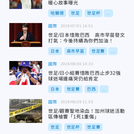
暖心故事曝光
哈蘭德
世足
世足杯
...
國際
2026/07/01 16:51
世足/日本惜敗巴西 高市早苗發文
打氣：今後持續為你們加油！
日本
高市早苗
世足賽
...
國際
2026/06/30 10:33
世足/日小組賽惜敗巴西止步32強
球迷場邊痛哭仍給肯定
日本
世足賽
巴西
...
國際
2026/06/29 21:53
世足/觀賽聖地染血！加州球迷活動
區傳槍響「1死1重傷」
世足
世足杯
世足賽