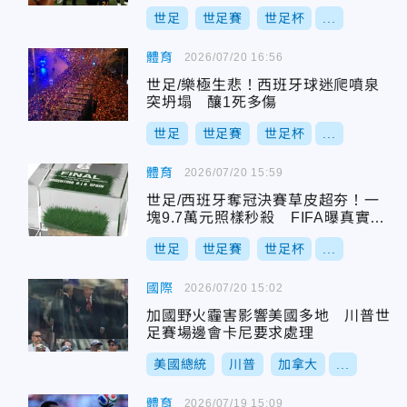
笑：包豬肉
世足
世足賽
世足杯
...
體育
2026/07/20 16:56
世足/樂極生悲！西班牙球迷爬噴泉
突坍塌 釀1死多傷
世足
世足賽
世足杯
...
體育
2026/07/20 15:59
世足/西班牙奪冠決賽草皮超夯！一
塊9.7萬元照樣秒殺 FIFA曝真實尺
寸
世足
世足賽
世足杯
...
國際
2026/07/20 15:02
加國野火霾害影響美國多地 川普世
足賽場邊會卡尼要求處理
美國總統
川普
加拿大
...
體育
2026/07/19 15:09