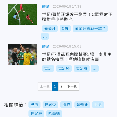
體育
2026/06/18 17:38
世足/葡萄牙爆冷平剛果！C羅零射正
遭對手小將酸老
葡萄牙
C羅
葡萄牙首戰平誰？
...
體育
2026/06/18 15:01
世足/不滿茲瓦內遭禁賽3場！南非主
帥點名梅西：啊他這樣就沒事
世足
世足杯
世足賽
...
上一頁
1
2
下一頁
相關標籤：
巴西
世界盃
挪威
葡萄牙
世足
世足杯
哈蘭德