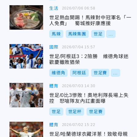
生活
2026/07/06 06:58
世足熱血開踢！馬辣對中冠軍名「一
人免費」 蜀城推好康應援
馬辣
馬辣集團
世足
...
國際
2026/07/04 15:57
世足/阿根廷3：2險勝 維德角球迷
歡慶雖敗猶榮
維德角
阿根廷
世足賽
...
體育
2026/07/03 14:30
世足/0比3慘敗！奧地利隊長場上失
控 怒嗆隊友內訌畫面曝
世足
世足杯
世足賽
體育
2026/07/02 15:22
世足/哈蘭德球衣藏洋蔥！致敬母親