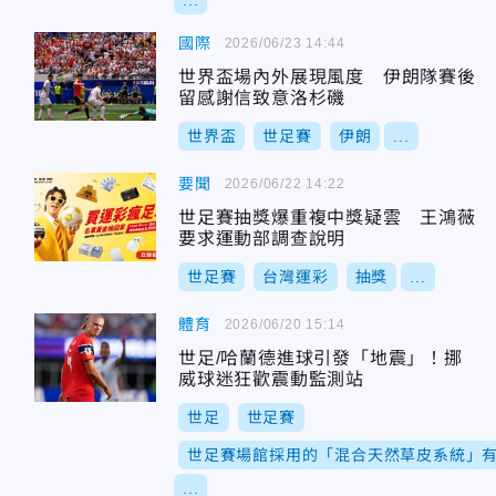
...
國際
2026/06/23 14:44
世界盃場內外展現風度 伊朗隊賽後
留感謝信致意洛杉磯
世界盃
世足賽
伊朗
...
要聞
2026/06/22 14:22
世足賽抽獎爆重複中獎疑雲 王鴻薇
要求運動部調查說明
世足賽
台灣運彩
抽獎
...
體育
2026/06/20 15:14
世足/哈蘭德進球引發「地震」！挪
威球迷狂歡震動監測站
世足
世足賽
世足賽場館採用的「混合天然草皮系統」
...