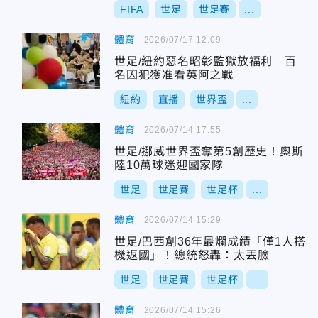
FIFA
世足
世足賽
...
體育
2026/07/17 12:09
世足/紐約惡名昭彰監獄放福利 百
名囚犯獲准看英阿之戰
紐約
直播
世界盃
...
體育
2026/07/14 17:55
世足/挪威世界盃奪第5創歷史！奧斯
陸10萬球迷迎國家隊
世足
世足賽
世足杯
...
體育
2026/07/14 15:29
世足/巴西創36年最爛成績「僅1人搭
機返國」！總統怒轟：太丟臉
世足
世足賽
世足杯
...
體育
2026/07/14 15:26