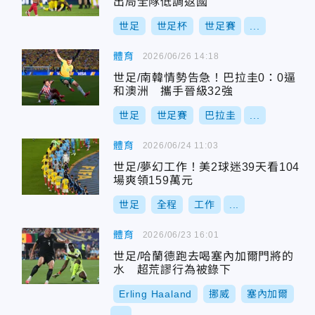
出局全隊低調返國
世足
世足杯
世足賽
...
體育
2026/06/26 14:18
世足/南韓情勢告急！巴拉圭0：0逼
和澳洲 攜手晉級32強
世足
世足賽
巴拉圭
...
體育
2026/06/24 11:03
世足/夢幻工作！美2球迷39天看104
場爽領159萬元
世足
全程
工作
...
體育
2026/06/23 16:01
世足/哈蘭德跑去喝塞內加爾門將的
水 超荒謬行為被錄下
Erling Haaland
挪威
塞內加爾