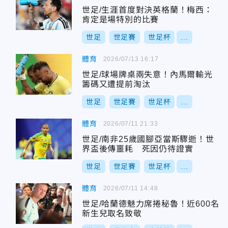
世足/生涯首度對決英格蘭！梅西：
肯定是場特別的比賽
世足
世足賽
世足杯
...
體育
2026/07/13 16:17
世足/球場牌桌兩失意！內馬爾輸光
籌碼又遭提前淘汰
世足
世足賽
世足杯
...
體育
2026/07/11 21:33
世足/南非25歲國腳亞當斯驟逝！世
界盃後傳噩耗 死因仍待證實
世足
世足賽
世足杯
...
體育
2026/07/11 14:48
世足/哈蘭德魅力席捲秘魯！近600名
新生兒取名致敬