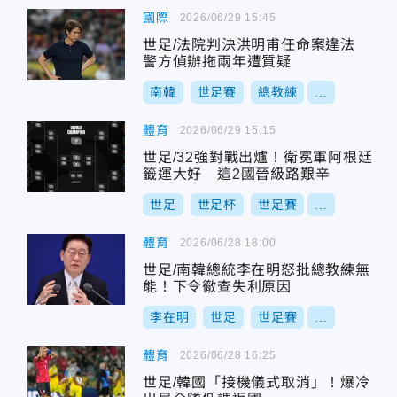
國際
2026/06/29 15:45
世足/法院判決洪明甫任命案違法
警方偵辦拖兩年遭質疑
南韓
世足賽
總教練
...
體育
2026/06/29 15:15
世足/32強對戰出爐！衛冕軍阿根廷
籤運大好 這2國晉級路艱辛
世足
世足杯
世足賽
...
體育
2026/06/28 18:00
世足/南韓總統李在明怒批總教練無
能！下令徹查失利原因
李在明
世足
世足賽
...
體育
2026/06/28 16:25
世足/韓國「接機儀式取消」！爆冷