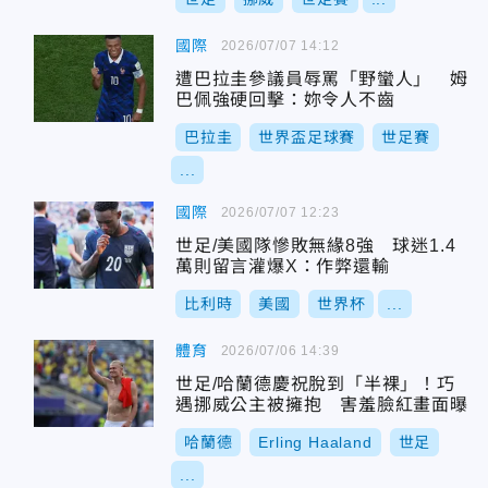
國際
2026/07/07 14:12
遭巴拉圭參議員辱罵「野蠻人」 姆
巴佩強硬回擊：妳令人不齒
巴拉圭
世界盃足球賽
世足賽
...
國際
2026/07/07 12:23
世足/美國隊慘敗無緣8強 球迷1.4
萬則留言灌爆X：作弊還輸
比利時
美國
世界杯
...
體育
2026/07/06 14:39
世足/哈蘭德慶祝脫到「半裸」！巧
遇挪威公主被擁抱 害羞臉紅畫面曝
哈蘭德
Erling Haaland
世足
...