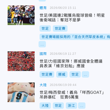
體育
2026/06/20 15:11
世足/美國連2戰獲烏龍球晉級！明星
後衛喊話：奪冠不是夢
世足
世足賽
世足賽場館採用的「混合天然草皮系統」
...
國際
2026/06/19 11:27
世足/力挺國家隊！挪威國會全體議
員表演「維京划船」應援
世足賽
挪威
世足
...
大陸
2026/06/19 09:44
世足/梅西發威！義烏「咩西GOAT」
吊飾暴紅 狂賣6萬隻
大陸
世足
浙江
...