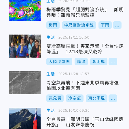
生活
2026/06/15 20:10
梅雨季驚見「超肥對流系統」 鄭明
典曝：難預報只能監控
梅雨
中尺度對流系統
下雨
...
生活
2025/12/11 10:50
雙冷高壓夾擊！專家示警「全台快速
降溫」 12/13急凍又乾冷
大陸冷氣團
降溫
鄭明典
...
生活
2025/11/28 18:57
冷空氣再襲！下週東北季風再增強
桃園以北轉有雨
氣象署
冷空氣
東北季風
...
生活
2025/10/10 09:26
全台最高！鄭明典曬「玉山北峰國慶
升旗」 山友齊聚慶祝