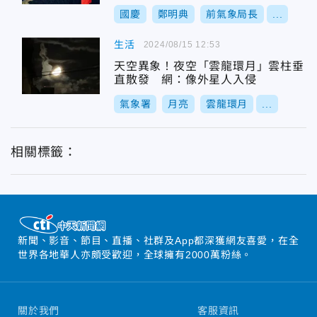
國慶
鄭明典
前氣象局長
...
生活
2024/08/15 12:53
天空異象！夜空「雲龍環月」雲柱垂
直散發 網：像外星人入侵
氣象署
月亮
雲龍環月
...
相關標籤：
新聞、影音、節目、直播、社群及App都深獲網友喜愛，在全
世界各地華人亦頗受歡迎，全球擁有2000萬粉絲。
關於我們
客服資訊