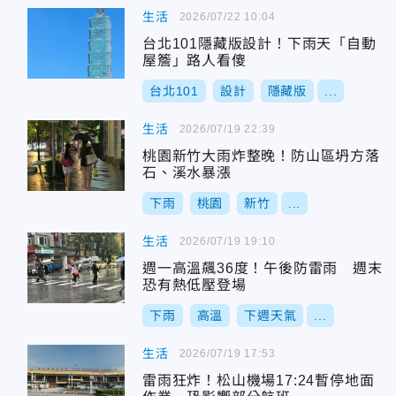
生活
2026/07/22 10:04
台北101隱藏版設計！下雨天「自動
屋簷」路人看傻
台北101
設計
隱藏版
...
生活
2026/07/19 22:39
桃園新竹大雨炸整晚！防山區坍方落
石、溪水暴漲
下雨
桃園
新竹
...
生活
2026/07/19 19:10
週一高溫飆36度！午後防雷雨 週末
恐有熱低壓登場
下雨
高溫
下週天氣
...
生活
2026/07/19 17:53
雷雨狂炸！松山機場17:24暫停地面