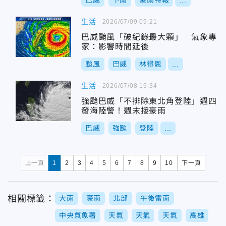
巴威
下雨
豪雨特報
...
生活
2026/07/09 09:21
巴威颱風「破紀錄最大顆」 氣象專
家：影響時間延後
颱風
巴威
林得恩
...
生活
2026/07/08 19:34
強颱巴威「不排除東北角登陸」週四
發海陸警！週末接豪雨
巴威
強颱
登陸
...
上一頁
1
2
3
4
5
6
7
8
9
10
下一頁
相關標籤：
大雨
豪雨
北部
午後雷雨
中央氣象署
天氣
天氣
天氣
高雄