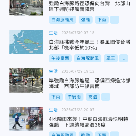
強颱白海豚路徑恐偏向台灣 北部山
區下週防迎風面降雨
白海豚颱風
強颱
下雨
...
生活
2026/07/30 07:18
白海豚挑戰今年風王！暴風圈侵台灣
北部「機率低於10%」
午後雷雨
白海豚颱風
風王
...
生活
2026/07/29 19:12
準強颱白海豚進逼！恐偏西掃過北部
海域 西部防午後雷雨
下雨
午後雨
高溫
...
生活
2026/07/28 20:07
4地陣雨來襲！中颱白海豚最快明轉
強颱 下週續飆高溫36度
白海豚颱風
強颱
下雨
...