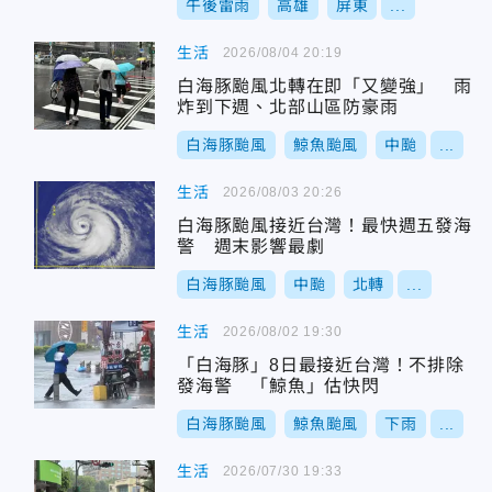
午後雷雨
高雄
屏東
...
生活
2026/08/04 20:19
白海豚颱風北轉在即「又變強」 雨
炸到下週、北部山區防豪雨
白海豚颱風
鯨魚颱風
中颱
...
生活
2026/08/03 20:26
白海豚颱風接近台灣！最快週五發海
警 週末影響最劇
白海豚颱風
中颱
北轉
...
生活
2026/08/02 19:30
「白海豚」8日最接近台灣！不排除
發海警 「鯨魚」估快閃
白海豚颱風
鯨魚颱風
下雨
...
生活
2026/07/30 19:33