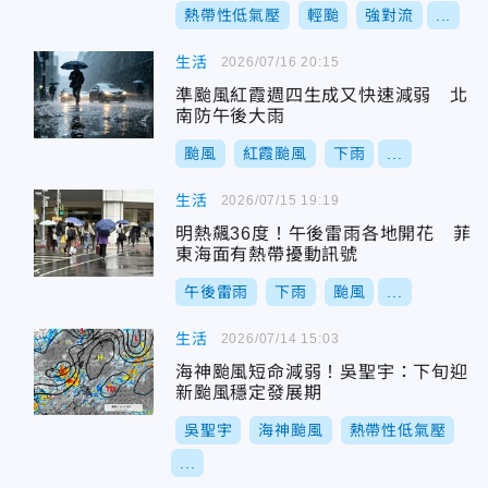
熱帶性低氣壓
輕颱
強對流
...
生活
2026/07/16 20:15
準颱風紅霞週四生成又快速減弱 北
南防午後大雨
颱風
紅霞颱風
下雨
...
生活
2026/07/15 19:19
明熱飆36度！午後雷雨各地開花 菲
東海面有熱帶擾動訊號
午後雷雨
下雨
颱風
...
生活
2026/07/14 15:03
海神颱風短命減弱！吳聖宇：下旬迎
新颱風穩定發展期
吳聖宇
海神颱風
熱帶性低氣壓
...