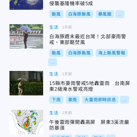
侵襲基隆機率破5成
颱風
白海豚颱風
暴風圈
...
生活
1天前
白海豚週末最近台灣！北部豪雨警
戒、東部颳焚風
颱風
白海豚颱風
海上颱風警報
...
生活
1天前
15縣市豪雨警戒5地轟雷雨 台南屏
東2級淹水警戒亮燈
下雨
豪雨
大雷雨即時訊息
...
生活
1天前
午後雷雨彈開轟高屏 屏東3溪流嚴
防暴漲