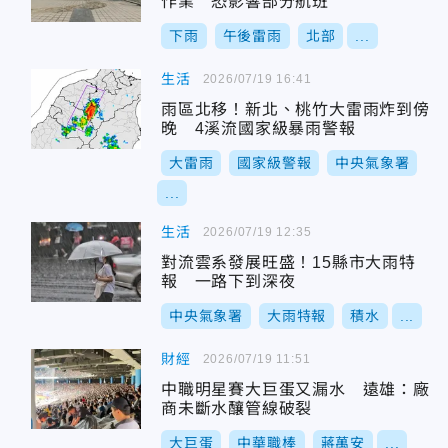
作業 恐影響部分航班
下雨
午後雷雨
北部
...
生活
2026/07/19 16:41
雨區北移！新北、桃竹大雷雨炸到傍
晚 4溪流國家級暴雨警報
大雷雨
國家級警報
中央氣象署
...
生活
2026/07/19 12:35
對流雲系發展旺盛！15縣市大雨特
報 一路下到深夜
中央氣象署
大雨特報
積水
...
財經
2026/07/19 11:51
中職明星賽大巨蛋又漏水 遠雄：廠
商未斷水釀管線破裂
大巨蛋
中華職棒
蔣萬安
...