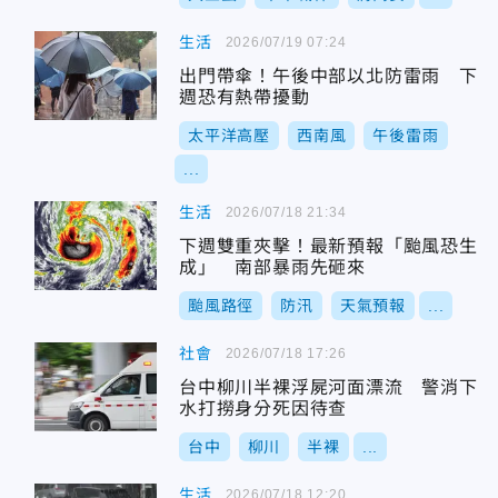
生活
2026/07/19 07:24
出門帶傘！午後中部以北防雷雨 下
週恐有熱帶擾動
太平洋高壓
西南風
午後雷雨
...
生活
2026/07/18 21:34
下週雙重夾擊！最新預報「颱風恐生
成」 南部暴雨先砸來
颱風路徑
防汛
天氣預報
...
社會
2026/07/18 17:26
台中柳川半裸浮屍河面漂流 警消下
水打撈身分死因待查
台中
柳川
半裸
...
生活
2026/07/18 12:20