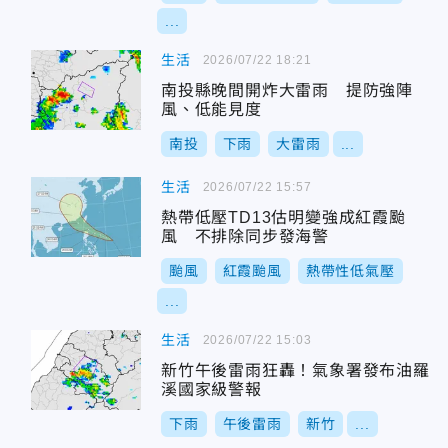
...
生活
2026/07/22 18:21
南投縣晚間開炸大雷雨 提防強陣
風、低能見度
南投
下雨
大雷雨
...
生活
2026/07/22 15:57
熱帶低壓TD13估明變強成紅霞颱
風 不排除同步發海警
颱風
紅霞颱風
熱帶性低氣壓
...
生活
2026/07/22 15:03
新竹午後雷雨狂轟！氣象署發布油羅
溪國家級警報
下雨
午後雷雨
新竹
...