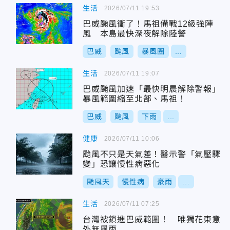
生活
2026/07/11 19:53
巴威颱風衝了！馬祖備戰12級強陣
風 本島最快深夜解除陸警
巴威
颱風
暴風圈
...
生活
2026/07/11 19:07
巴威颱風加速「最快明晨解除警報」
暴風範圍縮至北部、馬祖！
巴威
颱風
下雨
...
健康
2026/07/11 10:06
颱風不只是天氣差！醫示警「氣壓驟
變」恐讓慢性病惡化
颱風天
慢性病
豪雨
...
生活
2026/07/11 07:25
台灣被鎖進巴威範圍！ 唯獨花東意
外無風雨