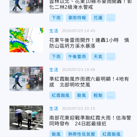
雲林以北、花東10縣市豪雨開轟！彰
化二林2級淹水警戒
下雨
豪雨特報
花蓮
...
生活
2026/07/25 14:45
花東午後雷雨開炸！連轟1小時 慎
防山區坍方溪水暴漲
下雨
午後雷雨
天氣
...
生活
2026/07/23 19:46
準紅霞颱風炸雨週六最明顯！4地有
感 北部明吹焚風
紅霞颱風
颱風
輕颱
...
生活
2026/07/22 20:15
南部花東迎戰準颱紅霞大雨！估海警
同時發布 24日起最接近
颱風
熱帶性低氣壓
紅霞颱風