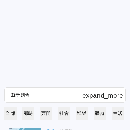
全部
即時
要聞
社會
娛樂
體育
生活