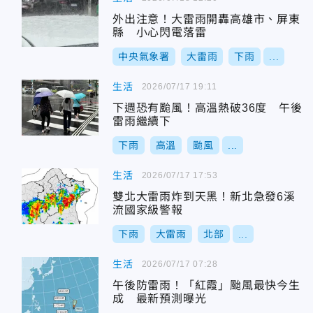
外出注意！大雷雨開轟高雄市、屏東
縣 小心閃電落雷
中央氣象署
大雷雨
下雨
...
生活
2026/07/17 19:11
下週恐有颱風！高溫熱破36度 午後
雷雨繼續下
下雨
高溫
颱風
...
生活
2026/07/17 17:53
雙北大雷雨炸到天黑！新北急發6溪
流國家級警報
下雨
大雷雨
北部
...
生活
2026/07/17 07:28
午後防雷雨！「紅霞」颱風最快今生
成 最新預測曝光