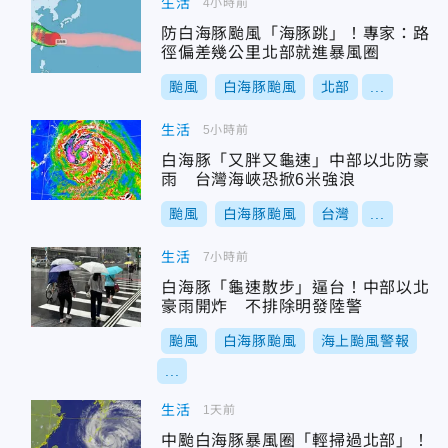
生活
4小時前
防白海豚颱風「海豚跳」！專家：路
徑偏差幾公里北部就進暴風圈
颱風
白海豚颱風
北部
...
生活
5小時前
白海豚「又胖又龜速」中部以北防豪
雨 台灣海峽恐掀6米強浪
颱風
白海豚颱風
台灣
...
生活
7小時前
白海豚「龜速散步」逼台！中部以北
豪雨開炸 不排除明發陸警
颱風
白海豚颱風
海上颱風警報
...
生活
1天前
中颱白海豚暴風圈「輕掃過北部」！