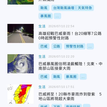
颱風
台灣颱風論壇｜天氣特急
暴風圈
...
生活
2026/07/10 22:54
高雄迎戰巴威豪雨！台20線等7公路
0時起預警性封路
巴威
公路
預警性封路
...
生活
2026/07/10 22:20
巴威暴風圈估明凌晨觸陸！北東、中
南部山區接豪大雨
巴威
颱風
暴風圈
...
生活
2026/07/10 17:51
巴威將至！20縣市豪雨炸到發紫 5
地山區將現超大豪雨