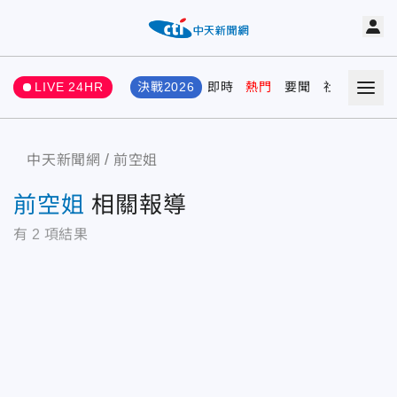
LIVE 24HR
決戰2026
即時
熱門
要聞
社會
娛樂
中天新聞網
前空姐
前空姐
相關報導
有
2
項結果