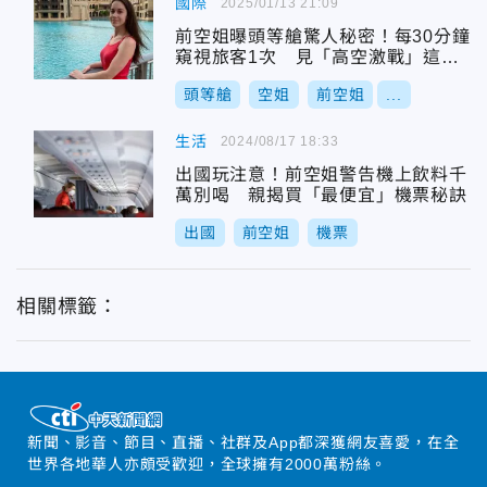
國際
2025/01/13 21:09
前空姐曝頭等艙驚人秘密！每30分鐘
窺視旅客1次 見「高空激戰」這樣
應對
頭等艙
空姐
前空姐
...
生活
2024/08/17 18:33
出國玩注意！前空姐警告機上飲料千
萬別喝 親揭買「最便宜」機票秘訣
出國
前空姐
機票
相關標籤：
新聞、影音、節目、直播、社群及App都深獲網友喜愛，在全
世界各地華人亦頗受歡迎，全球擁有2000萬粉絲。