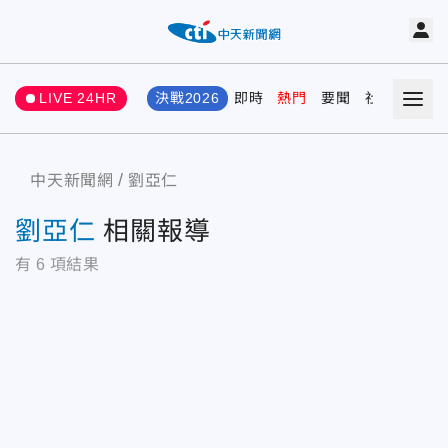
LIVE 24HR
決戰2026
即時
熱門
要聞
社會
娛樂
中天新聞網
劉亞仁
劉亞仁
相關報導
有
6
項結果