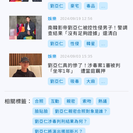
劉亞仁
豪宅
毒品
...
娛樂
2024/09/19 12:56
南韓影帝劉亞仁被控性侵男子！警調
查結果「沒有足夠證據」還清白
劉亞仁
性侵
韓星
...
娛樂
2024/09/03 15:35
劉亞仁真的慘了！涉毒案1審被判
「坐牢1年」 遭當庭羈押
劉亞仁
吸毒
大麻
...
相關標籤：
合照
互動
親密
索吻
熱議
臉貼臉
劉亞仁親密合照對象是誰？
劉亞仁涉毒判刑結果為何？
劉亞仁將演出哪部新片？