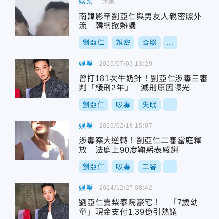
娛樂
1天前
南韓影帝劉亞仁與男友人親密照外
流 韓網掀熱議
劉亞仁
親密
合照
...
娛樂
2025/07/03 13:29
曾打181次牛奶針！劉亞仁涉毒三審
判「緩刑2年」 減刑原因曝光
劉亞仁
吸毒
失眠
...
娛樂
2025/02/19 15:07
涉毒案大逆轉！劉亞仁二審當庭釋
放 法庭上90度鞠躬表感謝
劉亞仁
吸毒
二審
...
娛樂
2024/12/27 08:42
劉亞仁賣梨泰院豪宅！ 「7歲幼
童」現金支付1.39億引熱議