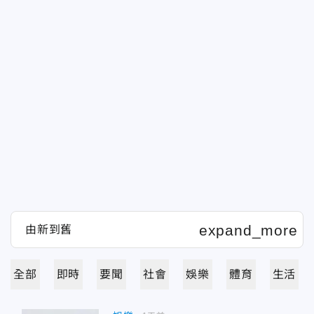
全部
即時
要聞
社會
娛樂
體育
生活