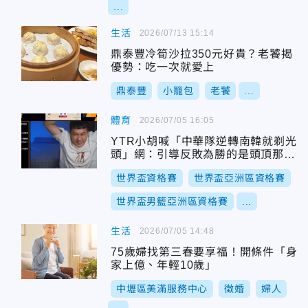
...
生活
2026/07/13 15:14
鼎泰豐冷筍沙拉350元好貴？老饕揭
優勢：吃一次就愛上
鼎泰豐
小籠包
老饕
...
體育
2026/07/05 16:05
YTR小胡喊「中華隊逆轉南韓就剃光
頭」網：引導反敗為勝的是頭頂那道
光
世界盃資格賽
世界盃亞洲區資格賽
世界盃男籃亞洲區資格賽
...
生活
2026/07/05 14:48
75歲婦找第三春要享福！開條件「身
家上億、年輕10歲」
中壢區美滿服務中心
徵婚
婦人