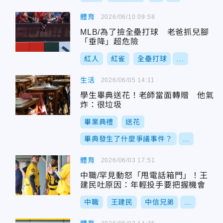
體育
2026/06/10 09:58
MLB/為了撿全壘打球 老爸抓兒腳
「垂降」超危險
紅人
紅雀
全壘打球
...
生活
2026/06/05 14:11
學生畢典送花！老師當面轉贈 他氣
炸：很垃圾
畢業典禮
送花
畢典發生了什麼爭議事件？
...
體育
2026/06/03 17:51
中職/罕見動怒「甩電話箱門」！王
建民吐原因：年輕投手要把握機會
中職
王建民
中信兄弟
...