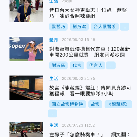
生活
2天前
昔日台大女神更勵志！41歲「獸醫
乃」凍齡合照辣翻網
獸醫乃
劉乃潔
台大獸醫系
...
體育
2026/08/03 15:49
謝淑薇爆低價拋售代言車！120萬新
車開200公里就賣 網友兩派吵翻
謝淑薇
代言
代言人
...
生活
2026/08/02 21:35
故宮《龍藏經》爆紅！傳聞見真跡可
獲福報 看一眼要排隊3小時
國立故宮博物院
故宮
《龍藏經》
...
生活
2026/07/23 11:52
左撇子「怎麼騎機車？」 網笑翻：