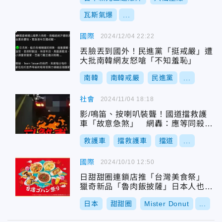
瓦斯氣爆
...
國際
2024/12/04 22:22
丟臉丟到國外！民進黨「挺戒嚴」遭
大批南韓網友怒嗆「不知羞恥」
南韓
南韓戒嚴
民進黨
...
社會
2024/11/04 18:18
影/鳴笛、按喇叭裝聾！國道擋救護
車「故意急煞」 網轟：應等同殺人
罪
救護車
擋救護車
擋道
...
國際
2024/10/10 12:50
日甜甜圈連鎖店推「台灣美食祭」
獵奇新品「魯肉飯披薩」日本人也傻
眼
日本
甜甜圈
Mister Donut
...