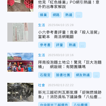
他見「紅色蜂巢」PO網引熱議！意
外釣出專家解說
蜂巢
網路
熱議
...
生活
2025/04/10 15:28
小六參考書評量！竟拿「殺人溶屍」
當範本 兩派網戰翻
參考書
評量
熱議
...
生活
2025/03/10 10:16
拜南投泡麵土地公！驚見「巨大泡麵
桶」 網敲碗：有開團購嗎
石龍宮
臉書社團
網友熱議
...
社會
2025/02/13 22:22
新光三越初判瓦斯氣爆「卻無燃燒跡
象」！消防員私下議論像「八仙塵
爆」
台中新光三越爆炸
八仙塵爆