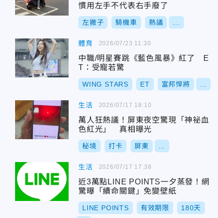
慣用左手不代表右手廢了
左撇子
騎機車
熱議
...
體育
2026/07/23 11:30
中職/明星賽跳《藍色風暴》紅了 E
T：受寵若驚
WING STARS
ET
富邦悍將
...
生活
2026/07/17 18:10
萬人狂熱議！屏東夜空驚現「神祕血
色紅光」 真相曝光
秘境
打卡
屏東
...
生活
2026/07/17 17:38
近3萬點LINE POINTS一夕蒸發！網
驚曝「續命關鍵」免變壁紙
LINE POINTS
有效期限
180天