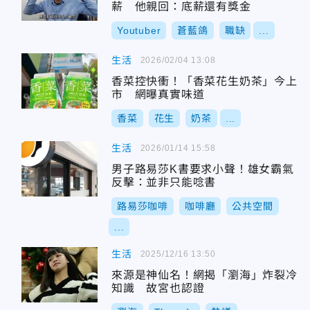
薪 他親回：底薪還有獎金
Youtuber
蒼藍鴿
職缺
...
生活
2026/02/04 13:08
香菜控快衝！「香菜花生奶茶」今上
市 網曝真實味道
香菜
花生
奶茶
...
生活
2026/01/14 15:58
男子路易莎K書要求小聲！雄女霸氣
反擊：並非只能唸書
路易莎咖啡
咖啡廳
公共空間
...
生活
2025/12/16 13:50
來源是神仙名！網揭「瀏海」炸裂冷
知識 故宮也認證