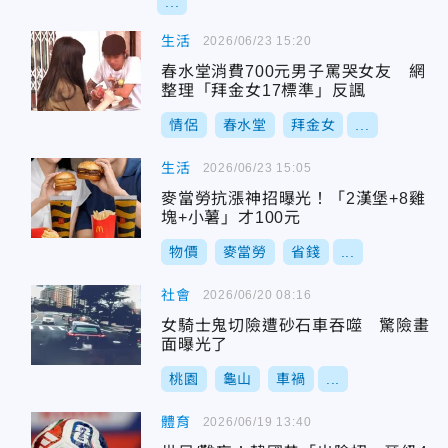
...
生活
2026/06/23 15:20
春水堂消費700元男子罵哭女友 網
整理「拜金女17標準」反諷
情侶
春水堂
拜金女
...
生活
2026/06/23 15:05
麥當勞抗漲神招曝光！「2漢堡+8雞
塊+小薯」才100元
物價
麥當勞
省錢
...
社會
2026/06/20 08:16
女騎士鬼切險遭砂石車吞噬 驚險畫
面曝光了
桃園
龜山
車禍
...
體育
2026/06/19 13:40