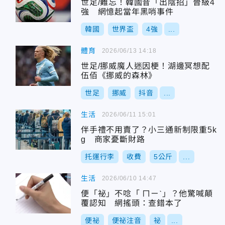
世足/難忘！韓國昔「出陰招」晉級4
強 網憶起當年黑哨事件
韓國
世界盃
4強
...
體育
2026/06/13 14:18
世足/挪威魔人迷因梗！湖邊冥想配
伍佰《挪威的森林》
世足
挪威
抖音
...
生活
2026/06/11 15:01
伴手禮不用賣了？小三通新制限重5k
g 商家憂斷財路
托運行李
收費
5公斤
...
生活
2026/06/10 14:47
便「祕」不唸「 ㄇㄧˋ」？他驚喊顛
覆認知 網搖頭：查錯本了
便祕
便祕注音
祕
...