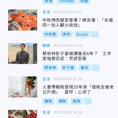
瀏海
Threads
熱議
生活
2025/10/07 13:17
中秋烤肉變苦差事？網友嘆：「永遠
同一批人顧火收拾」
中秋節
烤肉
Dcard
...
娛樂
2025/06/03 21:56
蔡依林彭于晏被爆復合6年？ 工作
室強勢否認：荒謬至極
蔡依林
彭于晏
復合
...
生活
2025/05/18 10:36
人妻學報稅發現10年來「退稅全進老
公戶頭」 直呼：心涼了
繳稅
報稅
退稅
...
生活
2025/05/08 14:35