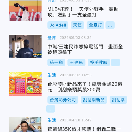
體育
2026/06/03 14:35
MLB/好糗！ 天使外野手「頭助
攻」送對手一支全壘打
Jo Adell
天使
全壘打
...
體育
2026/06/03 08:35
中職/王建民炸怒摔電話門 畫面全
被鏡頭錄下
統一獅
王建民
投手教練
...
生活
2026/06/02 14:53
台彩發財新品來了！總獎金逾20億
元 刮刮樂頭獎飆300萬
台灣彩券公司
刮刮樂新品
刮刮樂
...
生活
2026/04/18 15:49
蒼藍鴿35K徵才惹議！網轟三職一