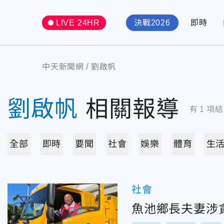
LIVE 24HR
決戰2026
即時
中天新聞網
劉啟帆
劉啟帆
相關報導
有
1
項結
全部
即時
要聞
社會
娛樂
體育
生
社會
魚池鄉長夫妻涉