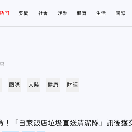
熱門
要聞
社會
娛樂
體育
生活
國際
果
活
國際
大陸
健康
財經
貪！「自家飯店垃圾直送清潔隊」訊後獲