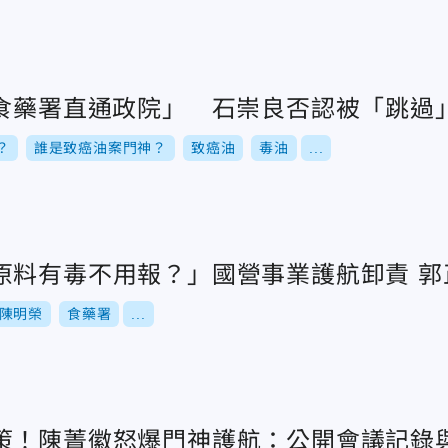
「食藥署直通政院」 石崇良否認被「跳過
？
誰是致癌油案門神？
致癌油
毒油
...
原料有毒不用報？」國營事業護航卸責 郭
陳明榮
食藥署
...
策！陳菁徽怒爆門神護航：公開會議記錄