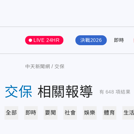
LIVE 24HR
決戰2026
即時
中天新聞網
交保
交保
相關報導
有
648
項結果
全部
即時
要聞
社會
娛樂
體育
生