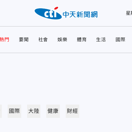
星
熱門
要聞
社會
娛樂
體育
生活
國際
活
國際
大陸
健康
財經