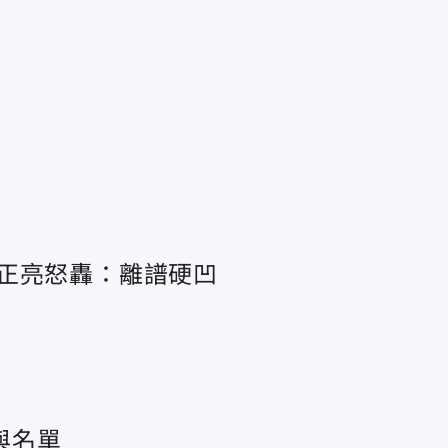
」
正亮怒轟：離譜硬凹
與名單