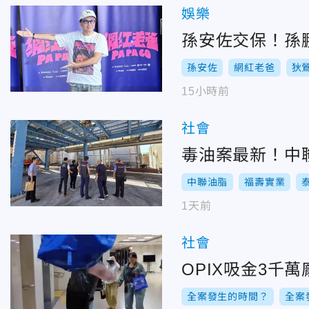
娛樂
孫安佐交保！孫
孫安佐
網紅老爸
狄
15小時前
社會
毒油案最新！中聯
中聯油脂
福壽實業
1天前
社會
OPIX吸金3
全案發生的時間？
全案