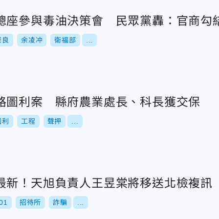
總座參與毒油決策會 民眾黨轟：官商勾
崇良
余凌冲
衛福部
...
路圖利案 縣府農業處長、科長獲交保
圖利
工程
聲押
...
最新！天旭負責人王昱棠將移送北檢複訊
01
招待所
詐騙
...