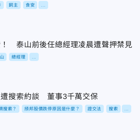
辛
飼主
食安
...
索！ 泰山前後任總經理凌晨遭聲押禁見
山
總經理
...
人遭搜索約談 董事3千萬交保
調搜索？
頎邦股價跌停原因是什麼？
證交法
搜索
...