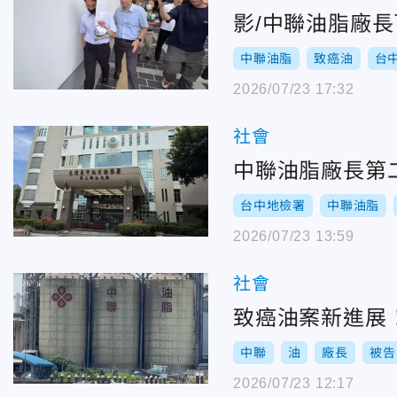
影/中聯油脂廠
中聯油脂
致癌油
台
2026/07/23 17:32
社會
中聯油脂廠長第
台中地檢署
中聯油脂
2026/07/23 13:59
社會
致癌油案新進展
中聯
油
廠長
被告
2026/07/23 12:17