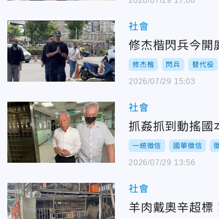
2026/07/29 17:08
社會
修杰楷閃兵今開
修杰楷
閃兵
替代役
2026/07/29 15:03
社會
抓姦抓到動搖國
一統徵信
國華徵信
2026/07/29 13:56
社會
羊肉戴奧辛超標