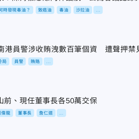
何時發現毒油？
致癌油
毒油
沙拉油
...
！南港員警涉收賄洩數百筆個資 遭聲押禁
分局
員警
賄賂
...
山前、現任董事長各50萬交保
劉偉龍
董事長
詹仁道
...