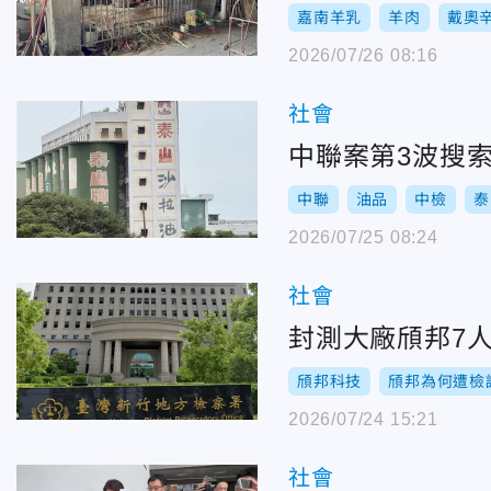
嘉南羊乳
羊肉
戴奧
2026/07/26 08:16
社會
中聯案第3波搜
中聯
油品
中檢
泰
2026/07/25 08:24
社會
封測大廠頎邦7
頎邦科技
頎邦為何遭檢
2026/07/24 15:21
社會