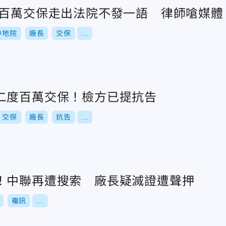
長百萬交保走出法院不發一語 律師嗆媒體
中地院
廠長
交保
...
二度百萬交保！檢方已提抗告
交保
廠長
抗告
...
！中聯再遭搜索 廠長疑滅證遭聲押
複訊
...