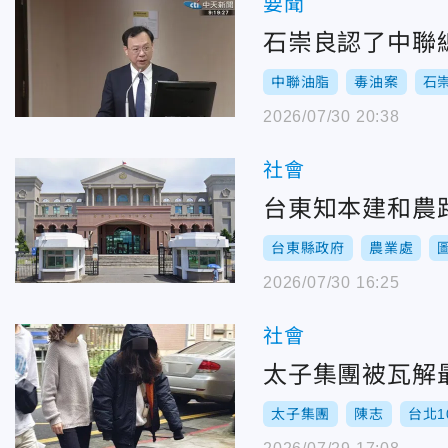
要聞
石崇良認了中聯
中聯油脂
毒油案
石
2026/07/30 20:38
社會
台東知本建和農
台東縣政府
農業處
2026/07/30 16:25
社會
太子集團被瓦解
太子集團
陳志
台北1