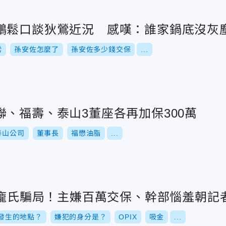
鵬鬆口談狄鶯近況 感嘆：誰家鍋底沒灰
鶯
孫安佐怎麼了
孫安佐多少錢交保
...
、福壽、泰山3董座各再加保300萬
泰山公司
董事長
福懋油脂
...
千萬龐氏騙局！主嫌百萬交保、幹部惱羞朝記
發生的地點？
嫌犯的身分是？
OPIX
吸金
...