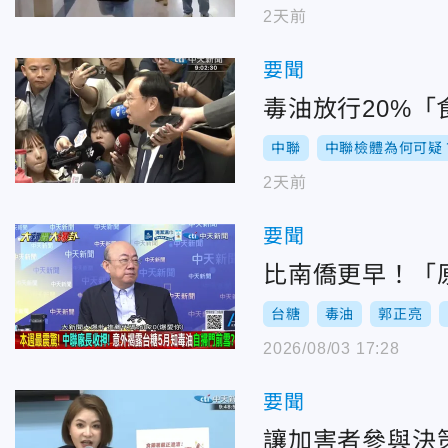
2天前
要聞
毒油放行20%
中聯
中聯檢體為何可疑
2天前
要聞
比南僑更早！「
台糖
毒油
郭正亮
2026/08/03 17:28
要聞
讓加害者參與決