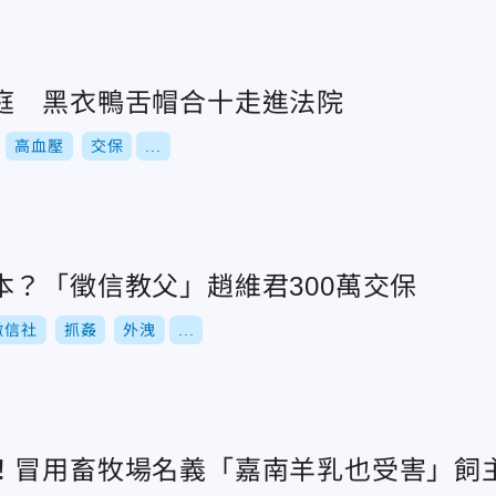
庭 黑衣鴨舌帽合十走進法院
高血壓
交保
...
本？「徵信教父」趙維君300萬交保
徵信社
抓姦
外洩
...
！冒用畜牧場名義「嘉南羊乳也受害」飼