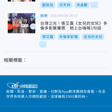
劉奕兒
洪天祥
洪金寶
...
娛樂
2024/09/16 18:17
台灣之光！張艾嘉《女兒的女兒》多
倫多影展獲獎 她上台嗨喊1句話
張艾嘉
多倫多影展
女兒的女兒
...
相關標籤：
新聞、影音、節目、直播、社群及App都深獲網友喜愛，在全
世界各地華人亦頗受歡迎，全球擁有2000萬粉絲。