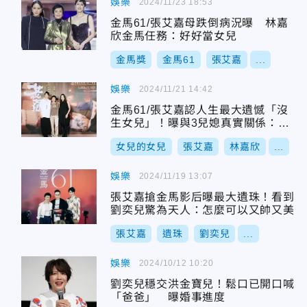
娛樂
2024/11/23 18:53
金馬61/張艾嘉母跌倒病況曝 林嘉
欣金馬任務：好好當女兒
金馬獎
金馬61
張艾嘉
...
娛樂
2024/11/21 14:42
金馬61/張艾嘉認人生最大遺憾「沒
生女兒」！曝與3兒媳真實關係：當
女兒疼
女兒的女兒
張艾嘉
林嘉欣
...
娛樂
2024/11/19 13:07
張艾嘉搶金馬影后曝最大遺珠！看到
劉奕兒驚為天人：怎麼可以又帥又美
張艾嘉
遺珠
劉奕兒
...
娛樂
2024/10/12 10:20
劉奕兒穩交洪金寶兒！鬆口已開口喊
「爸爸」 曝婚事進度