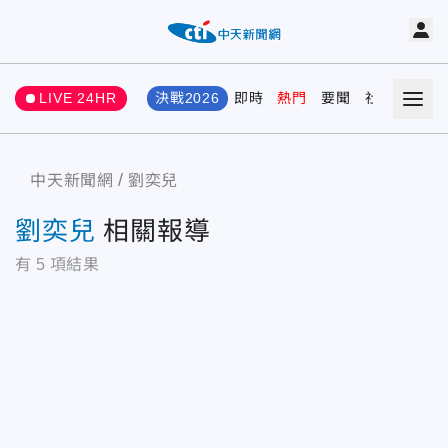
LIVE 24HR
決戰2026
即時
熱門
要聞
社會
娛樂
中天新聞網
劉奕兒
劉奕兒
相關報導
有
5
項結果