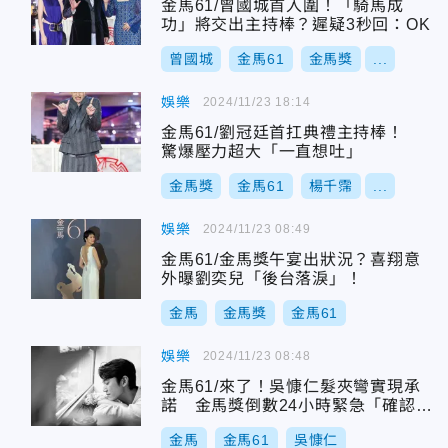
金馬61/曾國城首入圍！「騎馬成
功」將交出主持棒？遲疑3秒回：OK
曾國城
金馬61
金馬獎
...
娛樂
2024/11/23 18:14
金馬61/劉冠廷首扛典禮主持棒！
驚爆壓力超大「一直想吐」
金馬獎
金馬61
楊千霈
...
娛樂
2024/11/23 08:49
金馬61/金馬獎午宴出狀況？喜翔意
外曝劉奕兒「後台落淚」！
金馬
金馬獎
金馬61
娛樂
2024/11/23 08:48
金馬61/來了！吳慷仁髮夾彎實現承
諾 金馬獎倒數24小時緊急「確認出
席」
金馬
金馬61
吳慷仁