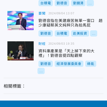
台積電
劉德音
劉鏡清
...
要聞
2024/09/04 13:07
劉德音指在美建廠苦無單一窗口 趙
少康疑蔡英文純粹只為拍馬屁
劉德音
台積電
赴美投資
...
財經
2024/09/03 19:35
資料庫產業是「天上掉下來的大
禮」！劉德音提四點觀察
劉德音
經濟發展委員會
綠能
...
相關標籤：