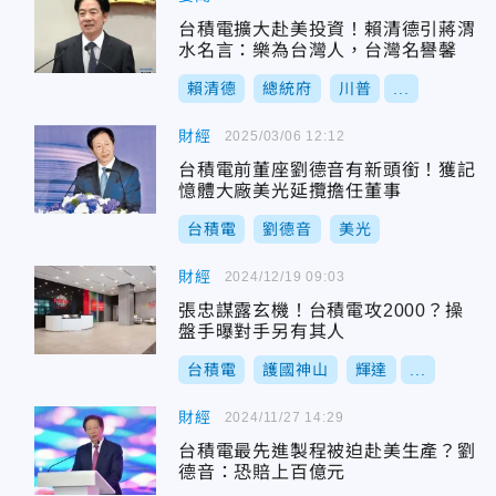
台積電擴大赴美投資！賴清德引蔣渭
水名言：樂為台灣人，台灣名譽馨
賴清德
總統府
川普
...
財經
2025/03/06 12:12
台積電前董座劉德音有新頭銜！獲記
憶體大廠美光延攬擔任董事
台積電
劉德音
美光
財經
2024/12/19 09:03
張忠謀露玄機！台積電攻2000？操
盤手曝對手另有其人
台積電
護國神山
輝達
...
財經
2024/11/27 14:29
台積電最先進製程被迫赴美生產？劉
德音：恐賠上百億元