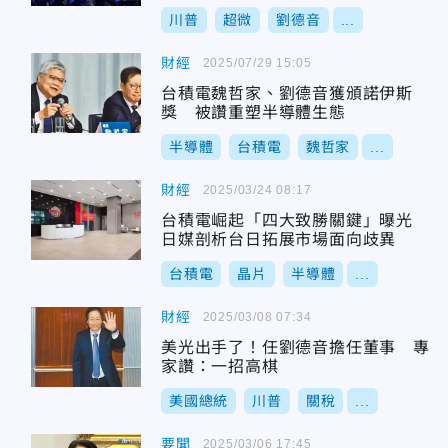
川普
超微
劉德音
...
財經
2025/07/29 15:05
台積電魏哲家、劉德音獲頒諾伊斯
獎 被讚重塑半導體生態
半導體
台積電
魏哲家
...
財經
2025/03/24 08:17
台積電崛起「四大致勝關鍵」曝光
日媒剖析台日拓展市場面向歧異
台積電
晶片
半導體
...
財經
2025/03/08 07:34
美光出手了！任劉德音擔任董事 專
家讚：一招高棋
美國總統
川普
關稅
...
要聞
2025/03/06 17:45