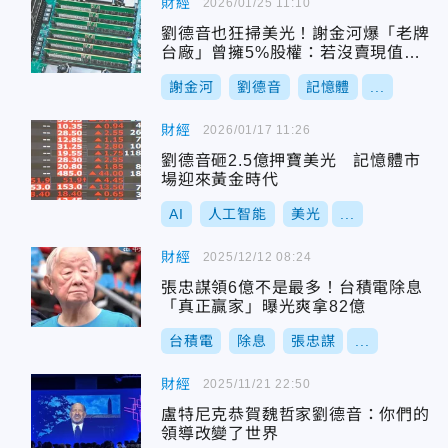
財經
2026/01/25 11:10
劉德音也狂掃美光！謝金河爆「老牌
台廠」曾擁5%股權：若沒賣現值萬
金
謝金河
劉德音
記憶體
...
財經
2026/01/17 11:26
劉德音砸2.5億押寶美光 記憶體市
場迎來黃金時代
AI
人工智能
美光
...
財經
2025/12/12 08:24
張忠謀領6億不是最多！台積電除息
「真正贏家」曝光爽拿82億
台積電
除息
張忠謀
...
財經
2025/11/21 22:50
盧特尼克恭賀魏哲家劉德音：你們的
領導改變了世界