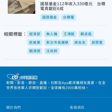
國發基金112年收入330億元 台積
電貢獻近6成
國發基金
台積電
相關標籤：
經濟部
無人機
王鴻薇
蘇貞昌
民進黨
新北市長選舉
綠友友
民眾黨
賴清德
沈尚邦
新聞、影音、節目、直播、社群及App都深獲網友喜愛，在全
世界各地華人亦頗受歡迎，全球擁有2000萬粉絲。
關於我們
客服資訊