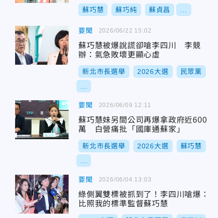
蘇巧慧
蘇巧純
蘇貞昌
...
要聞
2026/06/22 15:02
蘇巧慧被爆說謊卻嗆李四川 李競
辦：氣急敗壞更顯心虛
新北市長選舉
2026大選
民眾黨
...
要聞
2026/06/09 12:11
蘇巧慧妹另間公司再爆拿政府近600
萬 白營痛批「國庫通蘇家」
新北市長選舉
2026大選
蘇巧慧
...
要聞
2026/06/04 13:03
綠側翼雙標被抓到了！李四川嗆爆：
比照我的標準監督蘇巧慧