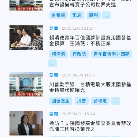
宣布設備轉賣子公司世界先進
台積電
配息
股利
...
要聞
2025/11/08 21:24
賴清德青年百億圓夢計畫竟用國發基
金預算 王鴻薇：不務正業
賴清德
行政院
青年百億海外圓夢
...
要聞
2025/05/09 11:25
川普動手腳 台積電最大股東國發基
金持股狀態曝光
國發基金
川普
台積電
...
要聞
2025/03/01 15:14
換防？立院國發基金調查委員會藍改
派陳玉珍替換葉元之