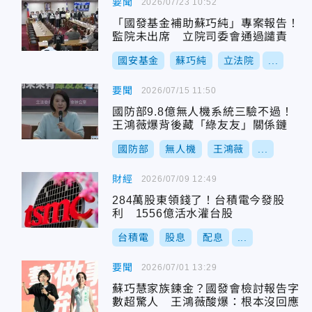
要聞
2026/07/23 10:52
「國發基金補助蘇巧純」專案報告！
監院未出席 立院司委會通過譴責
國安基金
蘇巧純
立法院
...
要聞
2026/07/15 11:50
國防部9.8億無人機系統三驗不過！
王鴻薇爆背後藏「綠友友」關係鏈
國防部
無人機
王鴻薇
...
財經
2026/07/09 12:49
284萬股東領錢了！台積電今發股
利 1556億活水灌台股
台積電
股息
配息
...
要聞
2026/07/01 13:29
蘇巧慧家族鍊金？國發會檢討報告字
數超驚人 王鴻薇酸爆：根本沒回應