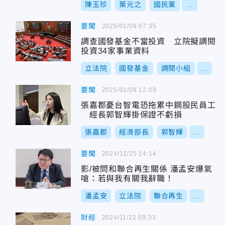
陳玉珍
葉元之
國民黨
...
要聞
2025/01/09 07:35
調查國發基金不當投資 立院擬調閱
投資34家事業資料
立法院
國發基金
調閱小組
...
要聞
2025/01/08 12:09
張嘉郡憂台智電恐拖累中鋼股民員工
經長郭智輝掛保證不虧損
張嘉郡
經濟部長
郭智輝
...
要聞
2024/12/25 14:14
影/被問和聯合再生關係 潘孟安爆氣
嗆：若與我有關我辭職！
潘孟安
立法院
聯合再生
...
財經
2024/11/22 09:33