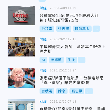
財經
2026/04/09 11:19
台積電發1556億元現金股利大紅
包！張忠謀可領7.5億
台積電
張忠謀
國發基金
...
財經
2026/03/27 12:11
半導體菁英大會師 國發基金銀彈上
膛力挺
AI
半導體
生技
...
財經
2025/12/12 08:24
張忠謀領6億不是最多！台積電除息
「真正贏家」曝光爽拿82億
台積電
除息
張忠謀
...
財經
2025/11/12 07:18
台積電Q3配息6元創單季新高 重訊