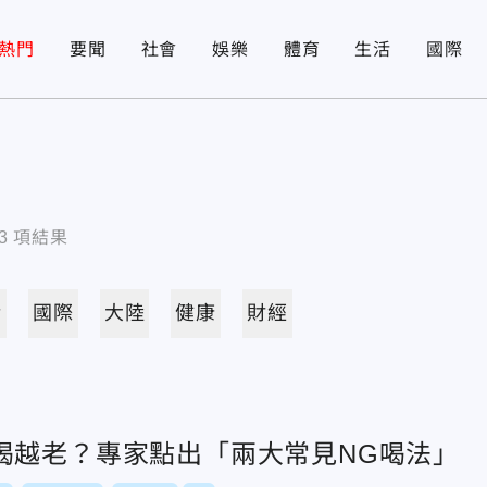
熱門
要聞
社會
娛樂
體育
生活
國際
3
項結果
活
國際
大陸
健康
財經
喝越老？專家點出「兩大常見NG喝法」