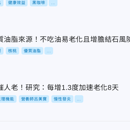
化
健康效益
黑咖啡
...
質油脂來源！不吃油易老化且增膽結石風
梨
核桃
優質油脂
...
人老！研究：每增1.3度加速老化8天
生理機能
營養師呂美寶
慢性發炎
...