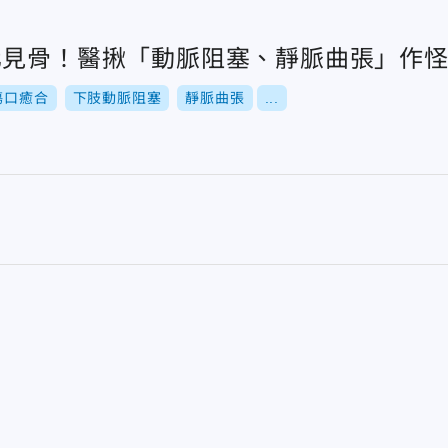
化見骨！醫揪「動脈阻塞、靜脈曲張」作
傷口癒合
下肢動脈阻塞
靜脈曲張
...