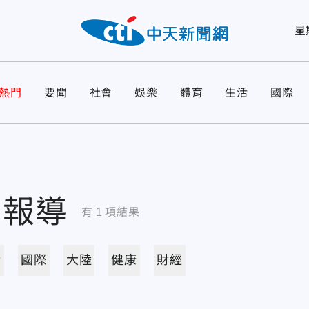
星
熱門
要聞
社會
娛樂
體育
生活
國際
關報導
有
1
項結果
活
國際
大陸
健康
財經