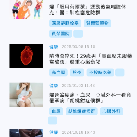
婦「服用荷爾蒙」運動後氣喘險休
克！醫：肺栓塞危險群
深層靜脈栓塞
賀爾蒙藥物
員榮醫院
...
健康
2025/03/08 15:10
隨時會猝死！29歲男「高血壓未服藥
常熬夜」嚴重心臟衰竭
高血壓
熬夜
不按時吃藥
...
健康
2025/01/03 11:43
婦骨盆痠痛、血尿 心臟外科一看竟
罹罕病「胡桃鉗症候群」
血尿
胡桃鉗症候群
心臟外科
...
健康
2024/10/18 16:43