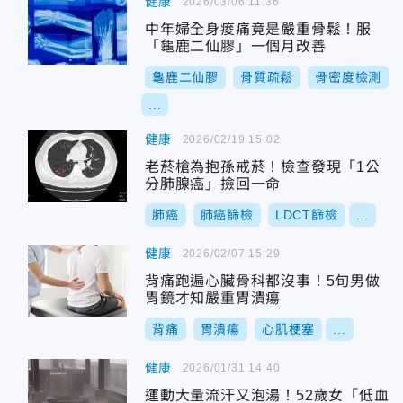
健康
2026/03/06 11:36
中年婦全身痠痛竟是嚴重骨鬆！服
「龜鹿二仙膠」一個月改善
龜鹿二仙膠
骨質疏鬆
骨密度檢測
...
健康
2026/02/19 15:02
老菸槍為抱孫戒菸！檢查發現「1公
分肺腺癌」撿回一命
肺癌
肺癌篩檢
LDCT篩檢
...
健康
2026/02/07 15:29
背痛跑遍心臟骨科都沒事！5旬男做
胃鏡才知嚴重胃潰瘍
背痛
胃潰瘍
心肌梗塞
...
健康
2026/01/31 14:40
運動大量流汗又泡湯！52歲女「低血