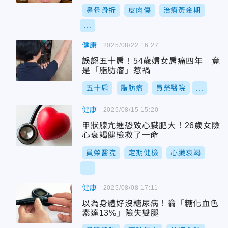
鼻骨骨折
皮肉傷
治療黃金期
...
健康
2025/08/22 16:27
誤認五十肩！54歲婦女肩痛四年 竟
是「脂肪瘤」惹禍
五十肩
脂肪瘤
員榮醫院
...
健康
2025/08/15 15:20
甲狀腺亢進恐致心臟肥大！26歲女險
心衰竭健檢救了一命
員榮醫院
定期健檢
心臟衰竭
...
健康
2025/08/08 17:11
以為身體好沒糖尿病！翁「糖化血色
素達13%」險失雙腿