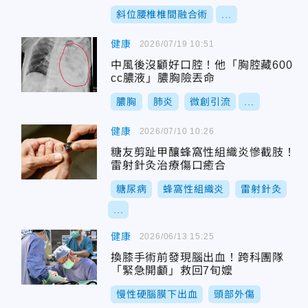
斜位腰椎椎間融合術
...
健康
2026/07/19 10:51
中風後沒顧好口腔！他「胸腔藏600
cc膿液」膿胸險丟命
膿胸
肺炎
微創引流
...
健康
2026/07/10 10:26
糖友剪趾甲釀蜂窩性組織炎慘截肢！
雷射針灸治療傷口癒合
糖尿病
蜂窩性組織炎
雷射針灸
...
健康
2026/06/13 15:25
換膝手術前發現腦出血！跨科團隊
「緊急開顱」救回7旬嬤
慢性硬腦膜下出血
頭部外傷