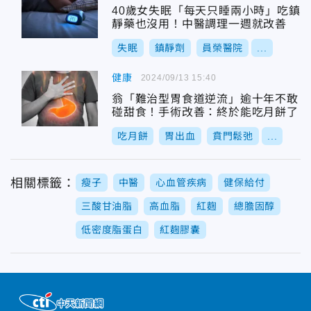
40歲女失眠「每天只睡兩小時」吃鎮
靜藥也沒用！中醫調理一週就改善
失眠
鎮靜劑
員榮醫院
...
健康
2024/09/13 15:40
翁「難治型胃食道逆流」逾十年不敢
碰甜食！手術改善：終於能吃月餅了
吃月餅
胃出血
賁門鬆弛
...
相關標籤：
瘦子
中醫
心血管疾病
健保給付
三酸甘油脂
高血脂
紅麴
總膽固醇
低密度脂蛋白
紅麴膠囊