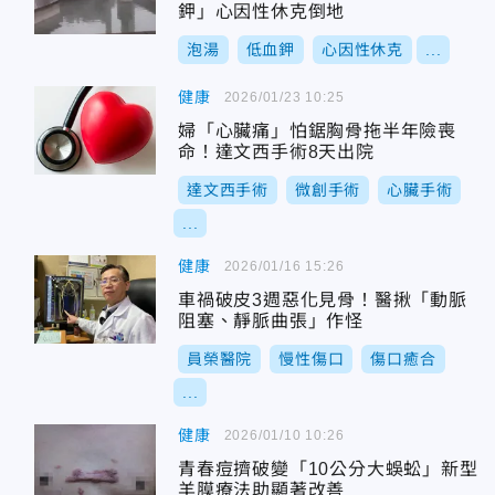
鉀」心因性休克倒地
泡湯
低血鉀
心因性休克
...
健康
2026/01/23 10:25
婦「心臟痛」怕鋸胸骨拖半年險喪
命！達文西手術8天出院
達文西手術
微創手術
心臟手術
...
健康
2026/01/16 15:26
車禍破皮3週惡化見骨！醫揪「動脈
阻塞、靜脈曲張」作怪
員榮醫院
慢性傷口
傷口癒合
...
健康
2026/01/10 10:26
青春痘擠破變「10公分大蜈蚣」新型
羊膜療法助顯著改善