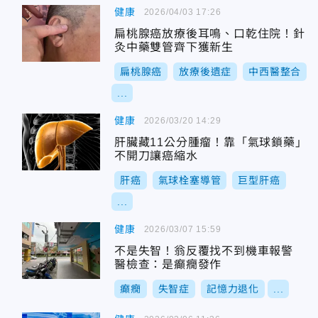
健康
2026/04/03 17:26
扁桃腺癌放療後耳鳴、口乾住院！針
灸中藥雙管齊下獲新生
扁桃腺癌
放療後遺症
中西醫整合
...
健康
2026/03/20 14:29
肝臟藏11公分腫瘤！靠「氣球鎖藥」
不開刀讓癌縮水
肝癌
氣球栓塞導管
巨型肝癌
...
健康
2026/03/07 15:59
不是失智！翁反覆找不到機車報警
醫檢查：是癲癇發作
癲癇
失智症
記憶力退化
...