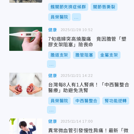
髖關節夾擠症候群
關節唇撕裂
員榮醫院
...
健康
2025/11/28 10:52
7旬癌婦突高燒腹痛 竟因膽管「塑
膠支架阻塞」險喪命
膽道支架
膽管阻塞
金屬支架
...
健康
2025/11/21 14:22
台灣每8人有1人腎病！「中西醫整合
醫療」助避免洗腎
員榮醫院
中西醫整合
腎功能逆轉
...
健康
2025/11/14 17:00
異常微血管引發慢性肩痛！最新「微