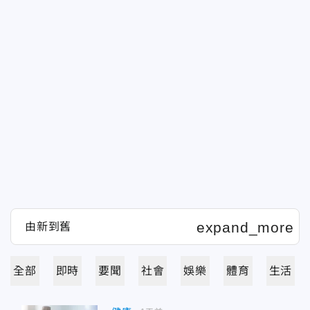
全部
即時
要聞
社會
娛樂
體育
生活