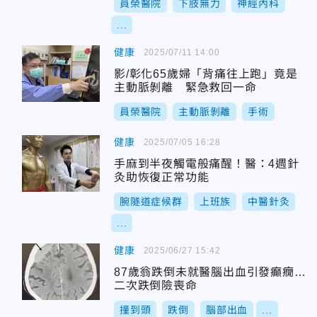
員榮醫院
下肢無力
神經內科
...
健康
2025/07/11 14:00
影/彰化65歲婦「背痛往上跑」竟是
主動脈剝離 緊急救回一命
員榮醫院
主動脈剝離
手術
健康
2025/07/05 16:28
手麻到半夜觸電般痛醒！醫：4週針
灸助恢復正常功能
腕隧道症候群
上班族
中醫針灸
...
健康
2025/06/27 15:42
87歲翁跌倒未就醫腦出血引發癲癇…
二次跌倒險喪命
撞到頭
跌倒
腦部出血
...