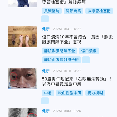
導管栓塞術」解除疼痛
員榮醫院
關節疼痛
微導管栓塞術
...
健康
2025/10/31 16:22
傷口潰爛10年不會癒合 竟因「靜脈
瓣膜閉鎖不全」惹禍
靜脈瓣膜閉鎖不全
傷口潰爛
靜脈曲張鐳射閉合術
...
健康
2025/10/18 13:32
50歲男午睡醒來「右眼無法轉動」！
以為中暑竟是腦中風
中暑
缺血性腦中風
視力模糊
...
健康
2025/10/03 11:26