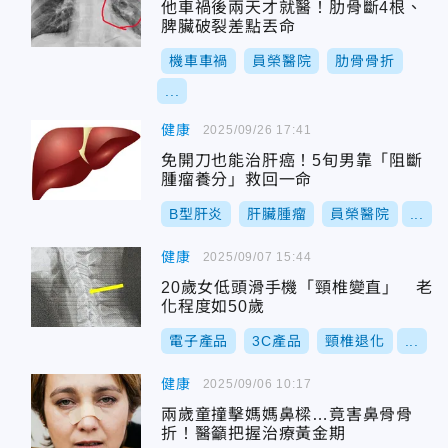
他車禍後兩天才就醫！肋骨斷4根、
脾臟破裂差點丟命
機車車禍
員榮醫院
肋骨骨折
...
健康
2025/09/26 17:41
免開刀也能治肝癌！5旬男靠「阻斷
腫瘤養分」救回一命
B型肝炎
肝臟腫瘤
員榮醫院
...
健康
2025/09/07 15:44
20歲女低頭滑手機「頸椎變直」 老
化程度如50歲
電子產品
3C產品
頸椎退化
...
健康
2025/09/06 10:17
兩歲童撞擊媽媽鼻樑…竟害鼻骨骨
折！醫籲把握治療黃金期