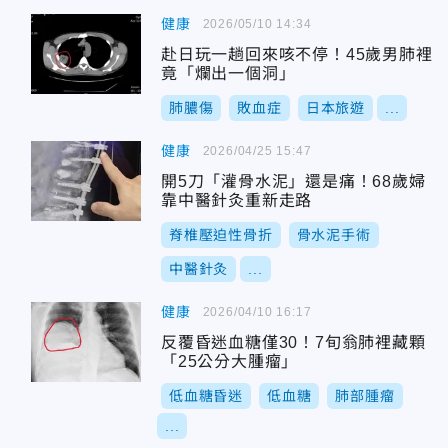
健康
2026/05/10 14:34
赴日玩一趟回來咳不停！45歲男肺裡
竟「爛出一個洞」
肺膿傷
敗血症
日本旅遊
...
健康
2026/04/25 15:47
開5刀「灌骨水泥」還是痛！68歲婦
靠中醫針灸重新走路
脊椎壓迫性骨折
骨水泥手術
中醫針灸
...
健康
2026/04/10 16:17
反覆昏迷血糖僅30！7旬翁肺裡藏顆
「25公分大腫瘤」
低血糖昏迷
低血糖
肺部腫瘤
...