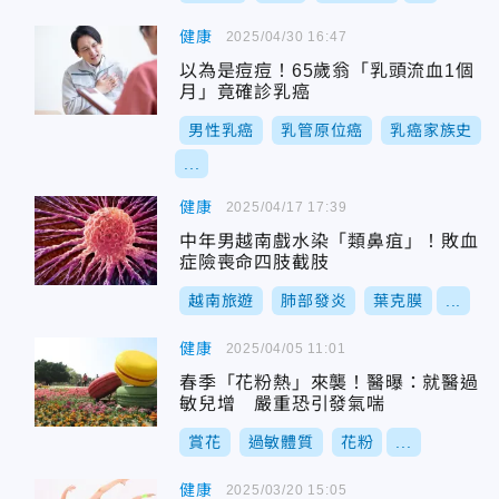
健康
2025/04/30 16:47
以為是痘痘！65歲翁「乳頭流血1個
月」竟確診乳癌
男性乳癌
乳管原位癌
乳癌家族史
...
健康
2025/04/17 17:39
中年男越南戲水染「類鼻疽」！敗血
症險喪命四肢截肢
越南旅遊
肺部發炎
葉克膜
...
健康
2025/04/05 11:01
春季「花粉熱」來襲！醫曝：就醫過
敏兒增 嚴重恐引發氣喘
賞花
過敏體質
花粉
...
健康
2025/03/20 15:05