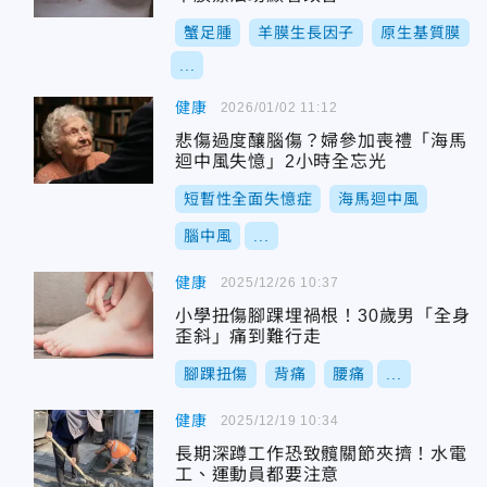
蟹足腫
羊膜生長因子
原生基質膜
...
健康
2026/01/02 11:12
悲傷過度釀腦傷？婦參加喪禮「海馬
迴中風失憶」2小時全忘光
短暫性全面失憶症
海馬迴中風
腦中風
...
健康
2025/12/26 10:37
小學扭傷腳踝埋禍根！30歲男「全身
歪斜」痛到難行走
腳踝扭傷
背痛
腰痛
...
健康
2025/12/19 10:34
長期深蹲工作恐致髖關節夾擠！水電
工、運動員都要注意