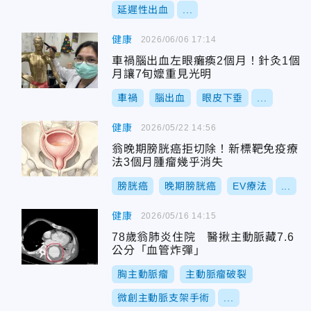
延遲性出血
...
健康
2026/06/06 17:14
車禍腦出血左眼癱瘓2個月！針灸1個
月讓7旬嬤重見光明
車禍
腦出血
眼皮下垂
...
健康
2026/05/22 14:56
翁晚期膀胱癌拒切除！新標靶免疫療
法3個月腫瘤幾乎消失
膀胱癌
晚期膀胱癌
EV療法
...
健康
2026/05/16 14:15
78歲翁肺炎住院 醫揪主動脈藏7.6
公分「血管炸彈」
胸主動脈瘤
主動脈瘤破裂
微創主動脈支架手術
...