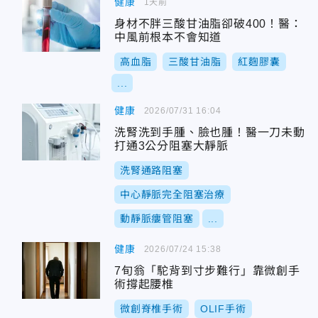
健康
1天前
身材不胖三酸甘油脂卻破400！醫：
中風前根本不會知道
高血脂
三酸甘油脂
紅麴膠囊
...
健康
2026/07/31 16:04
洗腎洗到手腫、臉也腫！醫一刀未動
打通3公分阻塞大靜脈
洗腎通路阻塞
中心靜脈完全阻塞治療
動靜脈瘻管阻塞
...
健康
2026/07/24 15:38
7旬翁「駝背到寸步難行」靠微創手
術撐起腰椎
微創脊椎手術
OLIF手術