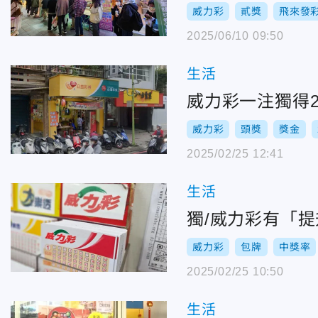
威力彩
貳獎
飛來發
2025/06/10 09:50
生活
威力彩一注獨得2
威力彩
頭獎
獎金
2025/02/25 12:41
生活
獨/威力彩有「
威力彩
包牌
中獎率
2025/02/25 10:50
生活