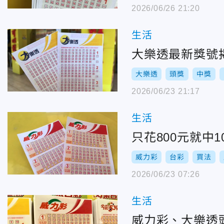
2026/06/26 21:20
生活
大樂透最新獎號
大樂透
頭獎
中獎
2026/06/23 21:17
生活
只花800元就中
威力彩
台彩
買法
2026/06/23 07:26
生活
威力彩、大樂透