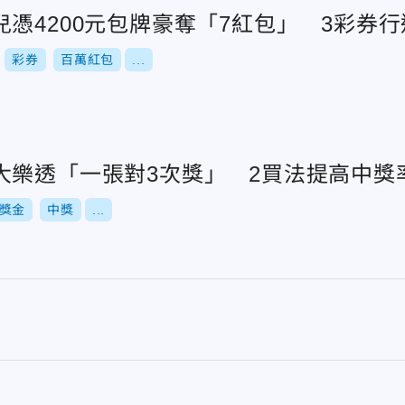
憑4200元包牌豪奪「7紅包」 3彩券行
彩券
百萬紅包
...
大樂透「一張對3次獎」 2買法提高中獎
獎金
中獎
...