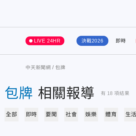
LIVE 24HR
決戰2026
即時
中天新聞網
包牌
包牌
相關報導
有
18
項結果
全部
即時
要聞
社會
娛樂
體育
生