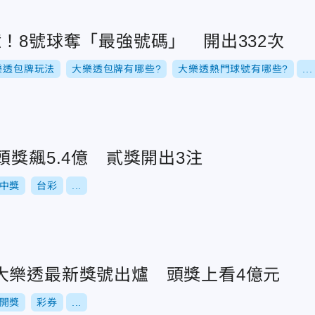
！8號球奪「最強號碼」 開出332次
樂透包牌玩法
大樂透包牌有哪些?
大樂透熱門球號有哪些?
...
頭獎飆5.4億 貳獎開出3注
中獎
台彩
...
大樂透最新獎號出爐 頭獎上看4億元
開獎
彩券
...