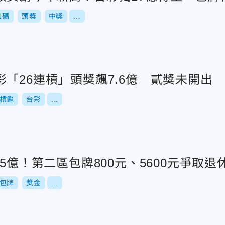
加碼
頭獎
中獎
...
「26連槓」頭獎飆7.6億 貳獎未開出
槓龜
台彩
...
.5億！第二區包牌800元、5600元爭取退
包牌
獎金
...