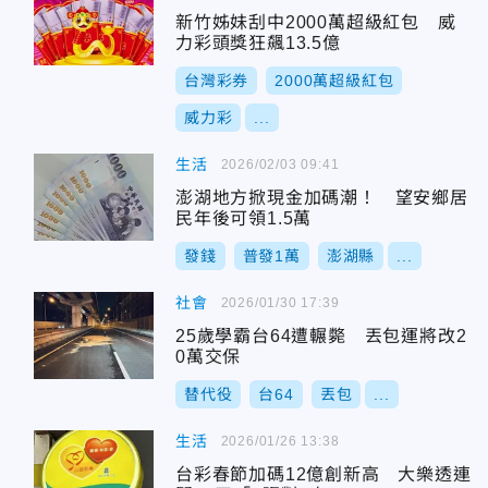
新竹姊妹刮中2000萬超級紅包 威
力彩頭獎狂飆13.5億
台灣彩券
2000萬超級紅包
威力彩
...
生活
2026/02/03 09:41
澎湖地方掀現金加碼潮！ 望安鄉居
民年後可領1.5萬
發錢
普發1萬
澎湖縣
...
社會
2026/01/30 17:39
25歲學霸台64遭輾斃 丟包運將改2
0萬交保
替代役
台64
丟包
...
生活
2026/01/26 13:38
台彩春節加碼12億創新高 大樂透連