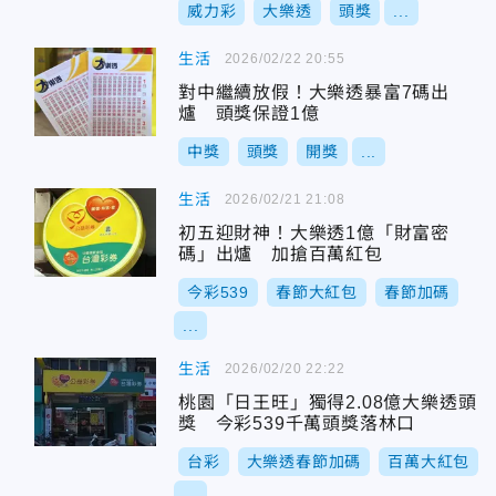
威力彩
大樂透
頭獎
...
生活
2026/02/22 20:55
對中繼續放假！大樂透暴富7碼出
爐 頭獎保證1億
中獎
頭獎
開獎
...
生活
2026/02/21 21:08
初五迎財神！大樂透1億「財富密
碼」出爐 加搶百萬紅包
今彩539
春節大紅包
春節加碼
...
生活
2026/02/20 22:22
桃園「日王旺」獨得2.08億大樂透頭
獎 今彩539千萬頭獎落林口
台彩
大樂透春節加碼
百萬大紅包
...