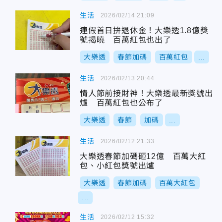
生活
2026/02/14 21:09
連假首日拚退休金！大樂透1.8億獎
號揭曉 百萬紅包也出了
大樂透
春節加碼
百萬紅包
...
生活
2026/02/13 20:44
情人節前接財神！大樂透最新獎號出
爐 百萬紅包也公布了
大樂透
春節
加碼
...
生活
2026/02/12 21:33
大樂透春節加碼砸12億 百萬大紅
包、小紅包獎號出爐
大樂透
春節加碼
百萬大紅包
...
生活
2026/02/12 15:32