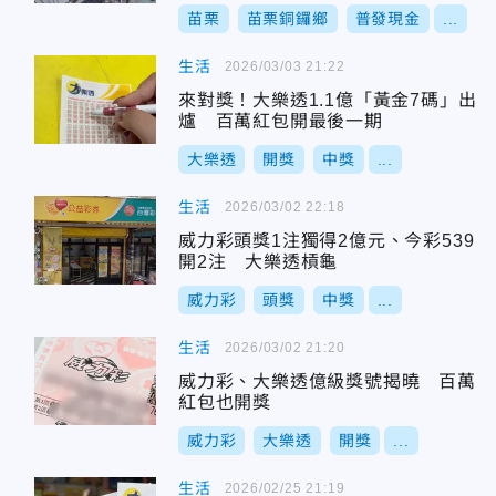
苗栗
苗栗銅鑼鄉
普發現金
...
生活
2026/03/03 21:22
來對獎！大樂透1.1億「黃金7碼」出
爐 百萬紅包開最後一期
大樂透
開獎
中獎
...
生活
2026/03/02 22:18
威力彩頭獎1注獨得2億元、今彩539
開2注 大樂透槓龜
威力彩
頭獎
中獎
...
生活
2026/03/02 21:20
威力彩、大樂透億級獎號揭曉 百萬
紅包也開獎
威力彩
大樂透
開獎
...
生活
2026/02/25 21:19