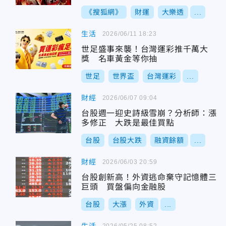
《搜狐網》
財運
大樂透
...
生活
2026/06/11 18:23
世足盛事來襲！台灣運彩推千萬大
獎 名車黃金等你抽
世足
世界盃
台灣運彩
...
財經
2026/06/07 09:04
台股週一迎史詩級雪崩？分析師：漲
多修正 大跌是最佳買點
台股
台股大跌
融資餘額
...
財經
2026/06/03 20:59
台股創新高！外資逃命棄守記憶體三
巨頭 買盤偏向金融股
台股
大漲
外資
...
2026/05/25 08:52