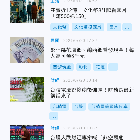
生活
2026/07/31 14:53
狂賣近12億！文化幣8/1起看國片
「滿500送150」
文化幣
文化幣挺國片
國片
...
要聞
2026/07/20 17:37
彰化縣花壇鄉、線西鄉普發現金！每
人高可領6千元
普發現金
彰化
花壇
...
財經
2026/07/20 10:14
台積電法說慘崩後強彈！財務長最新
講話來了
台積電
台股
台積電美國廠良率
...
財經
2026/07/18 19:37
台股大跌財經專家喊「非空頭危