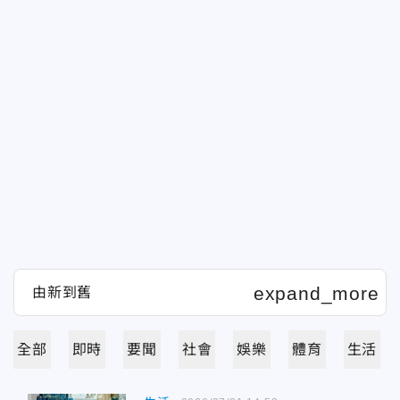
全部
即時
要聞
社會
娛樂
體育
生活