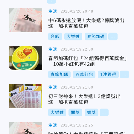
生活
2026/02/20 20:48
中6碼永遠放假！大樂透2億獎號出
爐 加搶百萬紅包
台彩
大樂透
春節加碼
...
生活
2026/02/19 22:50
春節加碼紅包「24組獨得百萬獎金」
10萬小紅包有42組
春節加碼
百萬紅包
1注獨得
...
生活
2026/02/19 21:00
初三財神來！大樂透1.3億獎號出
爐 加搶百萬紅包
大樂透
開獎
頭獎
...
生活
2026/02/18 22:25