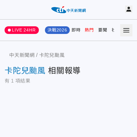
LIVE 24HR
決戰2026
即時
熱門
要聞
社會
娛樂
中天新聞網
卡陀兒颱風
卡陀兒颱風
相關報導
有
1
項結果