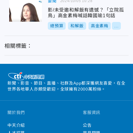
要聞
2024/10/05 10:28
影/未受邀和解飯有遺憾？「立院孤
鳥」高金素梅喊話韓國瑜1句話
總預算
和解飯
高金素梅
...
相關標籤：
新聞、影音、節目、直播、社群及App都深獲網友喜愛，在全
世界各地華人亦頗受歡迎，全球擁有2000萬粉絲。
關於我們
客服資訊
中天介紹
公告