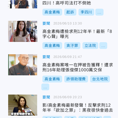
四川！高呼司法打不倒她
高金素梅
起訴
李四川
...
要聞
2026/06/10 13:30
高金素梅遭檢求刑12年半！最新「8
字心聲」曝光
高金素梅
貪汙罪
立法院
...
要聞
2026/06/09 21:47
高金素梅案唯一在押被告獲釋！遭求
刑16年助理張俊傑1000萬交保
高金素梅
詐領助理費
台北地院
...
要聞
2026/06/09 20:23
影/高金素梅最新發聲！反擊求刑12
年半「欲加之罪」：黑夜很快會過去