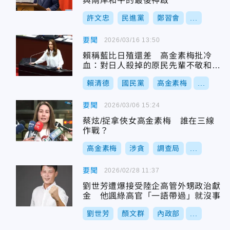
與兩岸和平的最後神啟
許文忠
民進黨
鄭習會
...
要聞
2026/03/16 13:50
賴稱藍比日殖還差 高金素梅批冷
血：對日人殺掉的原民先輩不敬和汙
辱
賴清德
國民黨
高金素梅
...
要聞
2026/03/06 15:24
蔡炫/捉拿俠女高金素梅 誰在三線
作戰？
高金素梅
涉貪
調查局
...
要聞
2026/02/28 11:37
劉世芳遭爆接受陸企高管外甥政治獻
金 他諷綠高官「一語帶過」就沒事
劉世芳
顏文群
內政部
...