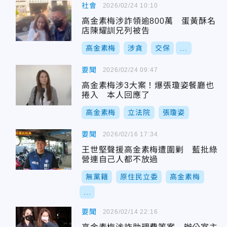
社會
2026/02/24 10:10
高金素梅涉詐領逾800萬 蛋黃酥名
店陳耀訓兄列被告
高金素梅
涉貪
交保
...
要聞
2026/02/24 09:47
高金素梅涉3大案！爆張瓊姿餐廳也
捲入 本人回應了
高金素梅
立法院
張瓊姿
要聞
2026/02/16 17:34
王世堅聲援高金素梅遭圍剿 藍批綠
營連自己人都不放過
無黨籍
原住民立委
高金素梅
...
要聞
2026/02/14 22:16