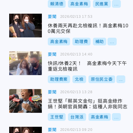
賴清德
高金素梅
民進黨
...
要聞
2026/02/13 17:53
休養兩天再赴北檢複訊！高金素梅10
0萬元交保
高金素梅
助理費
補助
...
要聞
2026/02/13 14:40
快訊/休養2天！ 高金素梅今天下午
重返北檢複訊
助理費案
北檢
原住民立委
...
要聞
2026/02/13 13:28
王世堅「蔡英文金句」挺高金綠炸
鍋！英朝官員開轟：這種人非我同志
王世堅
台灣派
高金素梅
...
要聞
2026/02/13 09:20