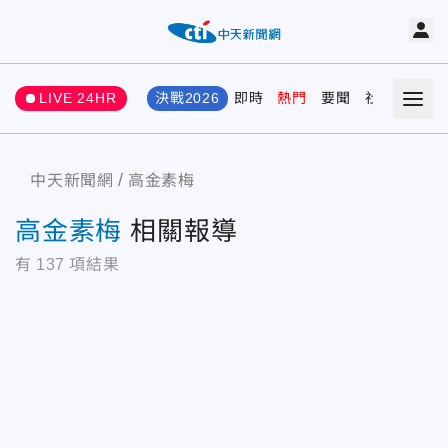
LIVE 24HR
決戰2026
即時
熱門
要聞
社會
娛樂
中天新聞網
高金素梅
高金素梅
相關報導
有
137
項結果