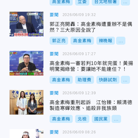
高金素梅
立委
台北地檢署
...
要聞
2026/06/09 19:32
郭正亮開轟：高金素梅遭重辦不是偶
然？三大原因全說了
郭正亮
高金素梅
辣晚報
...
要聞
2026/06/09 17:27
高金素梅一審若判10年就完蛋！黃揚
明驚揭綠營：要讓她不能連任？！
高金素梅
助理費
快篩試劑
...
要聞
2026/06/09 12:39
高金素梅重刑起訴 江怡臻：賴清德
製造寒蟬效應、追殺非我族類
高金素梅
北檢
國民黨
...
要聞
2026/06/09 08:26