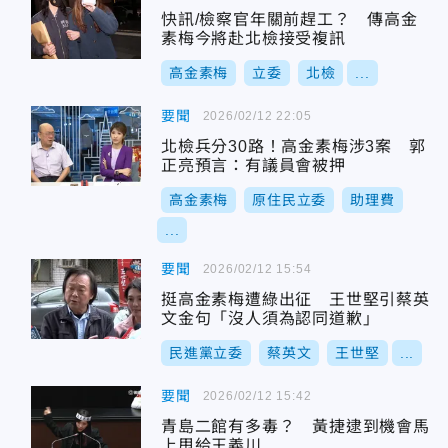
快訊/檢察官年關前趕工？ 傳高金
素梅今將赴北檢接受複訊
高金素梅
立委
北檢
...
要聞
2026/02/12 22:05
北檢兵分30路！高金素梅涉3案 郭
正亮預言：有議員會被押
高金素梅
原住民立委
助理費
...
要聞
2026/02/12 15:54
挺高金素梅遭綠出征 王世堅引蔡英
文金句「沒人須為認同道歉」
民進黨立委
蔡英文
王世堅
...
要聞
2026/02/12 15:42
青島二館有多毒？ 黃捷逮到機會馬
上甩給王義川