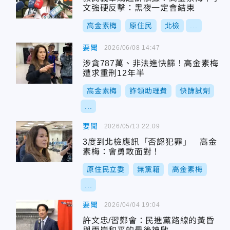
文強硬反擊：黑夜一定會結束
高金素梅
原住民
北檢
...
要聞
2026/06/08 14:47
涉貪787萬、非法進快篩！高金素梅
遭求重刑12年半
高金素梅
詐領助理費
快篩試劑
...
要聞
2026/05/13 22:09
3度到北檢應訊「否認犯罪」 高金
素梅：會勇敢面對！
原住民立委
無黨籍
高金素梅
...
要聞
2026/04/04 19:04
許文忠/習鄭會：民進黨路線的黃昏