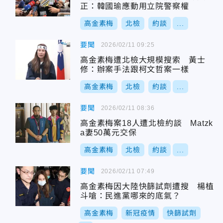
正：韓國瑜應動用立院警察權
高金素梅
北檢
約談
...
要聞
2026/02/11 09:25
高金素梅遭北檢大規模搜索 黃士
修：辦案手法跟柯文哲案一樣
高金素梅
北檢
約談
...
要聞
2026/02/11 08:36
高金素梅案18人遭北檢約談 Matzk
a妻50萬元交保
高金素梅
北檢
約談
...
要聞
2026/02/11 07:49
高金素梅因大陸快篩試劑遭搜 楊植
斗嗆：民進黨哪來的底氣？
高金素梅
新冠疫情
快篩試劑