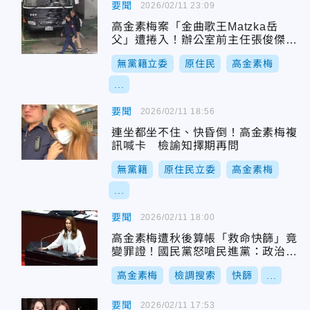
要聞
2026/02/11 23:09
高金素梅案「金曲歌王Matzka岳
父」遭捲入！辦公室前主任張俊傑裁
定羈押禁見
無黨籍立委
原住民
高金素梅
...
要聞
2026/02/11 18:56
連坐都坐不住、快昏倒！高金素梅複
訊喊卡 檢諭知擇期再問
無黨籍
原住民立委
高金素梅
...
要聞
2026/02/11 18:00
高金素梅遭秋後算帳「救命快篩」竟
變罪證！國民黨怒嗆民進黨：政治追
殺
高金素梅
檢調搜索
快篩
...
要聞
2026/02/11 17:53