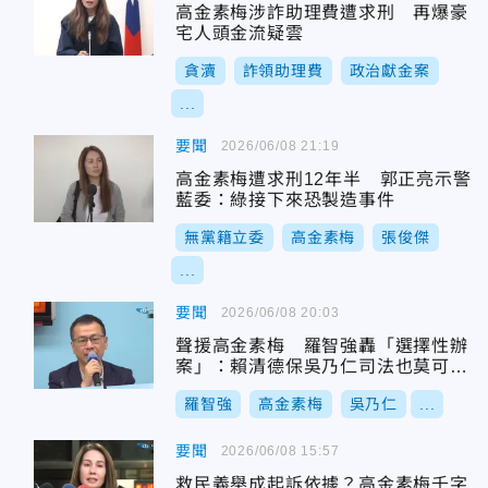
高金素梅涉詐助理費遭求刑 再爆豪
宅人頭金流疑雲
貪瀆
詐領助理費
政治獻金案
...
要聞
2026/06/08 21:19
高金素梅遭求刑12年半 郭正亮示警
藍委：綠接下來恐製造事件
無黨籍立委
高金素梅
張俊傑
...
要聞
2026/06/08 20:03
聲援高金素梅 羅智強轟「選擇性辦
案」：賴清德保吳乃仁司法也莫可奈
何
羅智強
高金素梅
吳乃仁
...
要聞
2026/06/08 15:57
救民義舉成起訴依據？高金素梅千字