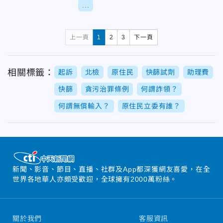
...
上一頁
1
2
3
下一頁
相關標籤：
起訴
北檢
原住民
快篩試劑
助理費
快篩
貪污治罪條例
何謂詐領？
何謂無償輸入？
原住民立委有誰？
新聞、影音、節目、直播、社群及App都深獲網友喜愛，在全
世界各地華人亦頗受歡迎，全球擁有2000萬粉絲。
關於我們
客服資訊