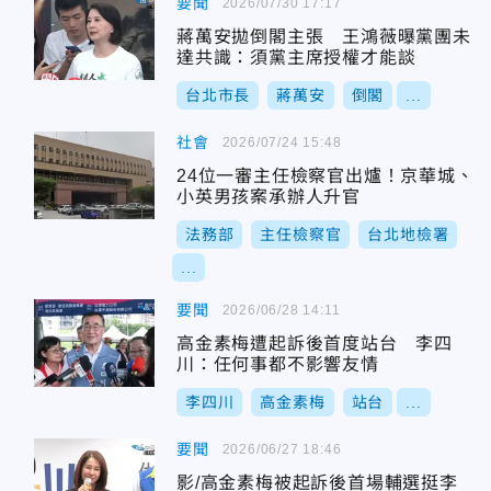
要聞
2026/07/30 17:17
蔣萬安拋倒閣主張 王鴻薇曝黨團未
達共識：須黨主席授權才能談
台北市長
蔣萬安
倒閣
...
社會
2026/07/24 15:48
24位一審主任檢察官出爐！京華城、
小英男孩案承辦人升官
法務部
主任檢察官
台北地檢署
...
要聞
2026/06/28 14:11
高金素梅遭起訴後首度站台 李四
川：任何事都不影響友情
李四川
高金素梅
站台
...
要聞
2026/06/27 18:46
影/高金素梅被起訴後首場輔選挺李