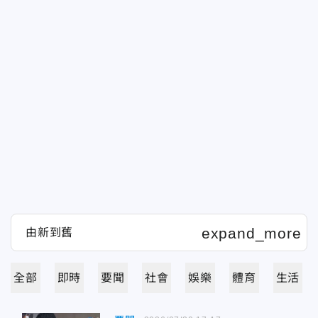
全部
即時
要聞
社會
娛樂
體育
生活