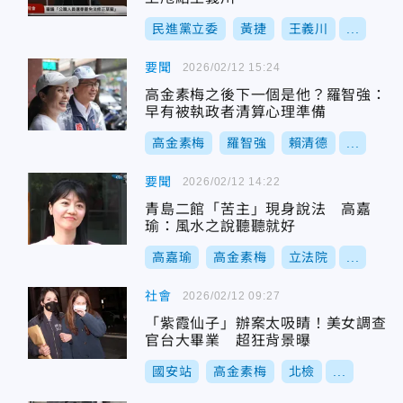
民進黨立委
黃捷
王義川
...
要聞
2026/02/12 15:24
高金素梅之後下一個是他？羅智強：
早有被執政者清算心理準備
高金素梅
羅智強
賴清德
...
要聞
2026/02/12 14:22
青島二館「苦主」現身說法 高嘉
瑜：風水之說聽聽就好
高嘉瑜
高金素梅
立法院
...
社會
2026/02/12 09:27
「紫霞仙子」辦案太吸睛！美女調查
官台大畢業 超狂背景曝
國安站
高金素梅
北檢
...