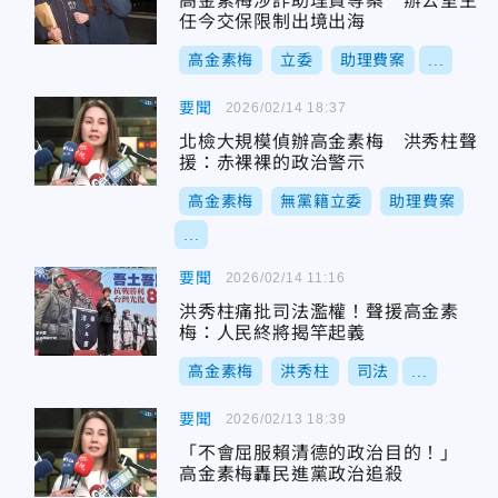
高金素梅涉詐助理費等案 辦公室主
任今交保限制出境出海
高金素梅
立委
助理費案
...
要聞
2026/02/14 18:37
北檢大規模偵辦高金素梅 洪秀柱聲
援：赤裸裸的政治警示
高金素梅
無黨籍立委
助理費案
...
要聞
2026/02/14 11:16
洪秀柱痛批司法濫權！聲援高金素
梅：人民終將揭竿起義
高金素梅
洪秀柱
司法
...
要聞
2026/02/13 18:39
「不會屈服賴清德的政治目的！」
高金素梅轟民進黨政治追殺