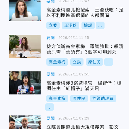
要聞
2026/02/11 12:47
高金素梅遭北檢搜索 王淺秋嗆：足
以不利民進黨選情的人都閉嘴
立委
王淺秋
檢調
...
要聞
2026/02/11 11:55
檢方偵辦高金素梅 羅智強批：賴清
德只需「莫須有」3個字可辦到死
高金素梅
立委
原住民
...
要聞
2026/02/11 09:55
高金素梅涉3案遭境管 楊智伃：檢
調任由「紅帽子」滿天飛
高金素梅
原住民
詐領助理費
...
要聞
2026/02/11 09:29
立院會期遭北檢大規模搜索 彭文