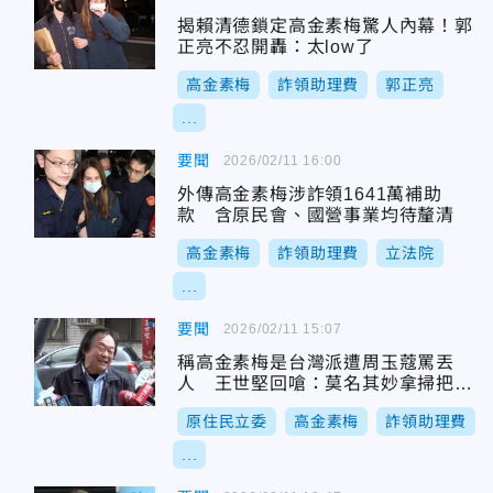
揭賴清德鎖定高金素梅驚人內幕！郭
正亮不忍開轟：太low了
高金素梅
詐領助理費
郭正亮
...
要聞
2026/02/11 16:00
外傳高金素梅涉詐領1641萬補助
款 含原民會、國營事業均待釐清
高金素梅
詐領助理費
立法院
...
要聞
2026/02/11 15:07
稱高金素梅是台灣派遭周玉蔻罵丟
人 王世堅回嗆：莫名其妙拿掃把攻
擊我
原住民立委
高金素梅
詐領助理費
...