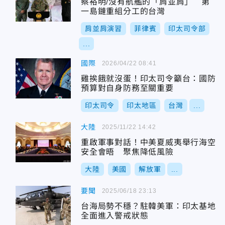
蔡裕明/沒有航艦的「肩並肩」 第
一島鏈重組分工的台灣
肩並肩演習
菲律賓
印太司令部
...
國際
2026/04/22 08:41
雞挨餓就沒蛋！印太司令籲台：國防
預算對自身防務至關重要
印太司令
印太地區
台灣
...
大陸
2025/11/22 14:42
重啟軍事對話！中美夏威夷舉行海空
安全會晤 聚焦降低風險
大陸
美國
解放軍
...
要聞
2025/06/18 23:13
台海局勢不穩？駐韓美軍：印太基地
全面進入警戒狀態