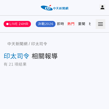
LIVE 24HR
決戰2026
即時
熱門
要聞
社會
娛樂
中天新聞網
印太司令
印太司令
相關報導
有
21
項結果