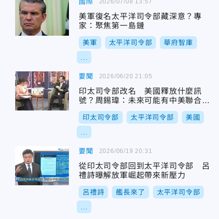
國際
2026/07/08 13:57
美軍復名太平洋司令部藏深意？專
家：聚焦第一島鏈
美軍
太平洋司令部
華府智庫
...
要聞
2026/06/20 21:05
印太司令部改名 美國釋放什麼訊
號？周錫瑋：未來可能有中美聯合軍
演！
印太司令部
太平洋司令部
美國
...
要聞
2026/06/19 20:31
從印太司令部回到太平洋司令部 呂
禮詩曝解放軍崛起帶來新壓力
呂禮詩
艦長來了
太平洋司令部
...