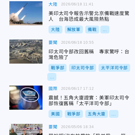
大陸
2026/06/18 11:41
美印太司令報告示警北京備戰速度驚
人 台海恐成最大風險熱點
大陸
解放軍
備戰
...
要聞
2026/06/18 10:55
印太司令部改回舊稱 專家驚呼：台
灣危險了
戰爭部
印太司令部
太平洋司令部
...
國際
2026/06/17 17:12
震撼！五角大廈證實：美軍印太司令
部恢復舊稱「太平洋司令部」
美國
戰爭部
五角大廈
...
要聞
2026/05/06 18:34