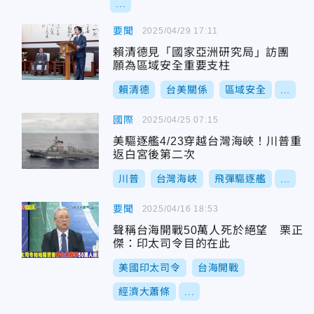
...
要聞
2025/04/29 17:11
賴清德見「國家亞洲研究局」訪團
願為區域安全重要支柱
賴清德
台美關係
區域安全
...
國際
2025/04/25 07:15
美驅逐艦4/23穿越台灣海峽！川普重
返白宮後第二次
川普
台灣海峽
飛彈驅逐艦
...
要聞
2025/04/16 18:53
聲稱台海開戰50萬人死於絕望 栗正
傑：印太司令目的在此
美國印太司令
台海開戰
經濟大蕭條
...