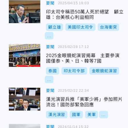
要聞
2025/04/15 18:03
印太司令稱恐50萬人死於絕望 顧立
雄：台美核心利益相同
顧立雄
美國印太司令
台海衝突
...
要聞
2025/02/28 17:12
2025金眼鏡蛇演習揭幕 主要參演
國僅泰、美、日、韓等7國
泰國
印太司令部
金眼鏡蛇演習
...
要聞
2025/02/22 22:34
漢光演習兵推「美軍少將」參加照片
流出！國防部緊急回應
漢光演習
國軍
美軍
...
要聞
2024/11/14 15:32