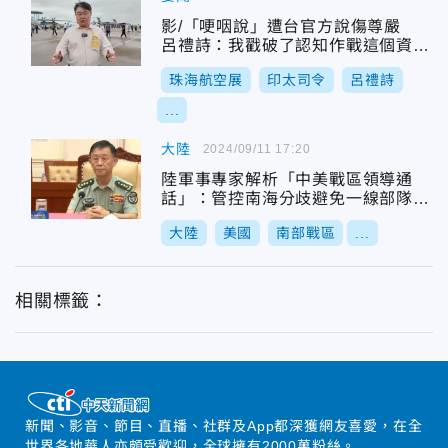
影/「哽咽說」遭台官方說傷尊嚴
呂禮詩：我戳破了認知作戰這個資訊
泡沫？
珠海航空展
印太司令
呂禮詩
...
大陸
2024/09/11 17:20
陸軍事專家解析「中美戰區領導通
話」：管控南海分歧避免一線部隊誤
判
大陸
美國
南部戰區
...
相關標籤：
新聞、影音、節目、直播、社群及App都深獲網友喜愛，在全
世界各地華人亦頗受歡迎，全球擁有2000萬粉絲。