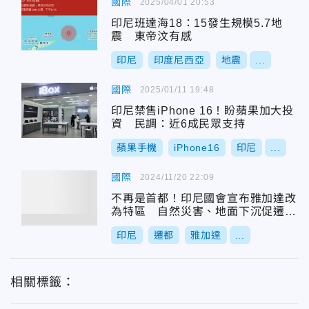
國際
2025/04/01 20:53
印尼班達海18：15發生規模5.7地
震 東帝汶有感
印尼
印度尼西亞
地震
...
國際
2025/01/11 19:48
印尼禁售iPhone 16！盼蘋果加大投
資 民調：近6成民眾支持
蘋果手機
iPhone16
印尼
...
國際
2024/11/20 22:09
不再是首都！印尼國會宣布雅加達改
為特區 自然災害、地面下沉促遷都
努山塔拉
印尼
遷都
雅加達
...
相關標籤：