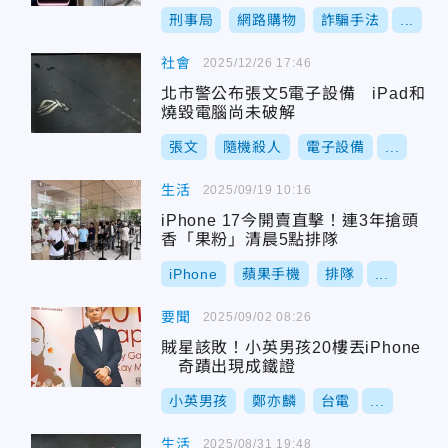
刑事局
網路購物
詐騙手法
...
社會
2025/12/26 17:46
北市警公布張文5電子設備 iPad和
燒毀電腦尚未破解
張文
隨機殺人
電子設備
...
生活
2025/09/19 10:16
iPhone 17今開賣直擊！連3年搶頭
香「果粉」清晨5點排隊
iPhone
蘋果手機
排隊
...
要聞
2025/09/02 08:26
賊星該敗！小英男孩20樓丟iPhone
奇蹟出現成鐵證
小英男孩
鄭亦麟
台電
...
生活
2025/08/31 19:48