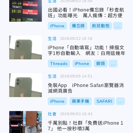
生活
2026/08/03 16:06
出國必看！iPhone備忘錄「秒查航
班」功能曝光 萬人瘋傳：超方便
iPhone
備忘錄
航班動態
...
生活
2026/05/22 16:18
iPhone「自動填寫」功能！掃描文
字1秒自動輸入 網友：白用這幾年
Threads
iPhone
鏡頭
...
生活
2026/05/05 14:51
免裝App iPhone Safari瀏覽器消
滅網頁廣告
iPhone
蘋果手機
SAFARI
...
社會
2026/05/03 16:43
千萬別點！社群「免費送iPhone 1
7」 他一按秒噴3萬