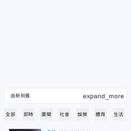
全部
即時
要聞
社會
娛樂
體育
生活