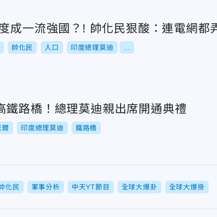
度成一流強國？! 帥化民狠酸：連電網都
帥化民
人口
印度總理莫迪
...
高鐵路橋！總理莫迪親出席開通典禮
米爾
印度總理莫迪
鐵路橋
帥化民
軍事分析
中天YT節目
全球大爆卦
全球大爆掛