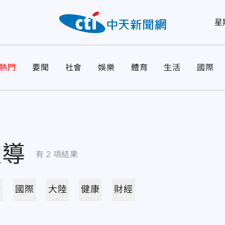
星
熱門
要聞
社會
娛樂
體育
生活
國際
報導
有
2
項結果
活
國際
大陸
健康
財經