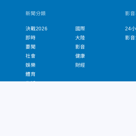
新聞分類
影音
決戰2026
國際
24
即時
大陸
影音
要聞
影音
社會
健康
娛樂
財經
體育
生活
中天新聞網版權所有 © 2022 CTiTV Inc. all Right
China Times Group