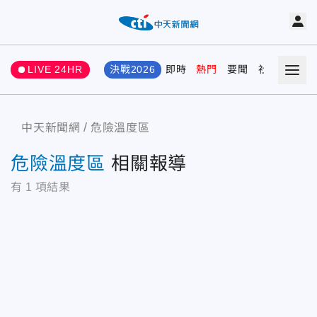
LIVE 24HR
決戰2026
即時
熱門
要聞
社會
娛樂
中天新聞網
危險溫度區
危險溫度區
相關報導
有
1
項結果