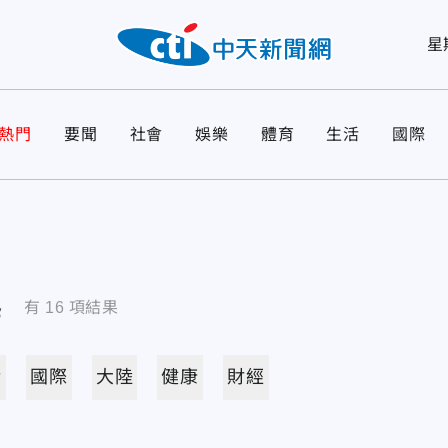
星
熱門
要聞
社會
娛樂
體育
生活
國際
導
有
16
項結果
活
國際
大陸
健康
財經