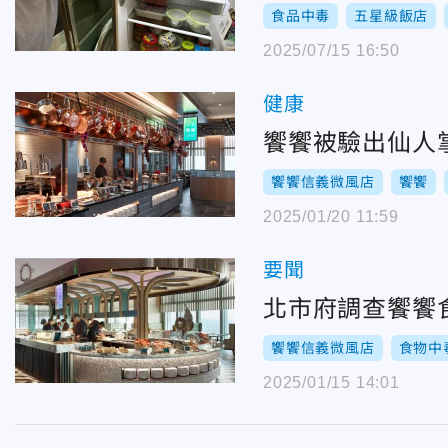
食品中毒
五星級飯店
2025/07/15 16:50
健康
饗饗被驗出仙人
饗饗信義微風店
饗饗
2025/01/20 11:59
要聞
北市府調查饗饗
饗饗信義微風店
食物中
2025/01/15 14:01