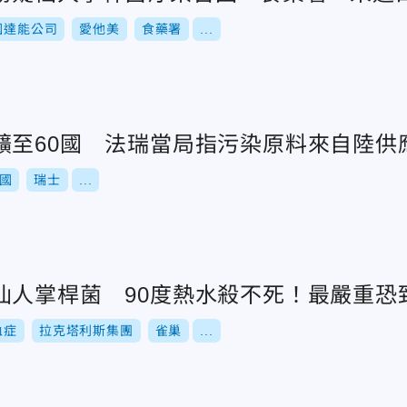
國達能公司
愛他美
食藥署
...
擴至60國 法瑞當局指污染原料來自陸供
國
瑞士
...
仙人掌桿菌 90度熱水殺不死！最嚴重恐
血症
拉克塔利斯集團
雀巢
...