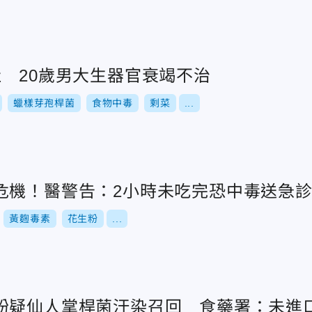
肚 20歲男大生器官衰竭不治
蠟樣芽孢桿菌
食物中毒
剩菜
...
危機！醫警告：2小時未吃完恐中毒送急
黃麴毒素
花生粉
...
粉疑仙人掌桿菌汙染召回 食藥署：未進