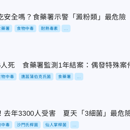
吃安全嗎？食藥署示警「澱粉類」最危險
食藥署
食物中毒
耐熱毒素
...
6人死 食藥署監測1年結案：偶發特殊案
食物中毒
唐菖蒲伯克氏菌
食藥署
...
去年3300人受害 夏天「3細菌」最危
物中毒
沙門氏桿菌
仙人掌桿菌
...