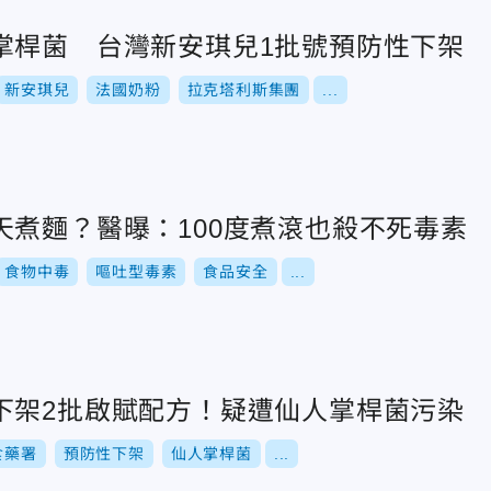
掌桿菌 台灣新安琪兒1批號預防性下架
新安琪兒
法國奶粉
拉克塔利斯集團
...
天煮麵？醫曝：100度煮滾也殺不死毒素
食物中毒
嘔吐型毒素
食品安全
...
下架2批啟賦配方！疑遭仙人掌桿菌污染
食藥署
預防性下架
仙人掌桿菌
...