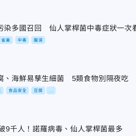
污染多國召回 仙人掌桿菌中毒症狀一次
雀巢
中毒
腹瀉
腐、海鮮易孳生細菌 5類食物別隔夜吃
生
食品安全
豆腐
...
毒破9千人！諾羅病毒、仙人掌桿菌最多