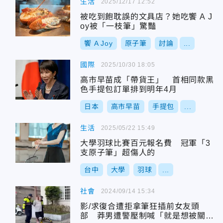
生活
2025/12/17 12:52
被吃到飽耽誤的文具店？她吃饗 A J
oy被「一枝筆」驚豔
饗 A Joy
原子筆
討論
...
國際
2025/10/30 18:05
高市早苗成「帶貨王」 首相同款黑
色手提包訂單排到明年4月
日本
高市早苗
手提包
...
生活
2025/05/22 15:49
大學羽球比賽百元報名費 冠軍「3
支原子筆」超傷人的
台中
大學
羽球
...
社會
2024/09/14 15:34
影/求復合遭拒拿筆狂插前女友頭
部 莽男遭警壓制喊「就是想被關