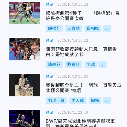
體育
2025/10/16 10:18
驚險扳倒第4種子！ 「麟榤配」晉
級丹麥公開賽次輪
麟榤配
王齊麟
邱相榤
...
體育
2025/10/14 10:12
陳雨菲收戴資穎動人訊息 真情告
白：是她成就了我
陳雨菲
戴資穎
羽球
...
體育
2025/10/13 09:20
賽後腳底全是血！ 羽球一哥周天成
北極公開賽2連霸
羽球一哥
周天成
腳傷
...
體育
2025/10/11 22:56
BWF/周天成闖北極羽賽男單冠軍
戰 拚衛冕僅差最後一步