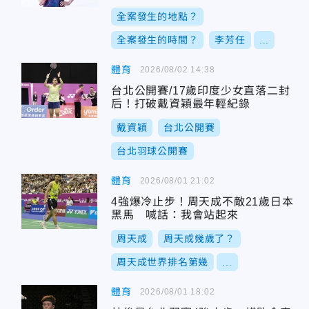
全案發生的地點？
全案發生的時間？
李芳任
...
體育
2026/08/02 14:38
台北公開賽/17歲印度少女直落二封
后！打破戴資穎最年輕紀錄
戴資穎
台北公開賽
台北羽球公開賽
體育
2026/08/01 21:02
4強爆冷止步！周天成不敵21歲日本
黑馬 喊話：我會站起來
周天成
周天成幾歲了？
周天成世界排名第幾
...
體育
2026/08/01 18:02