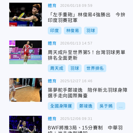
體育
2026/01/18 09:59
「左手重砲」林俊易4強勝出 今拚
印度羽賽冠軍
印度
林俊易
羽球
體育
2026/01/13 14:57
周天成升至世界第5！台灣羽球男單
排名全面更新
周天成
羽球
世界排名
體育
2025/12/27 16:46
築夢舵手鄭竣逸 陪伴新北羽球身障
選手走向國際舞臺
全國身障運
鄭竣逸
吳于嫣
...
體育
2025/12/06 09:31
BWF將推3局、15分賽制 中華羽