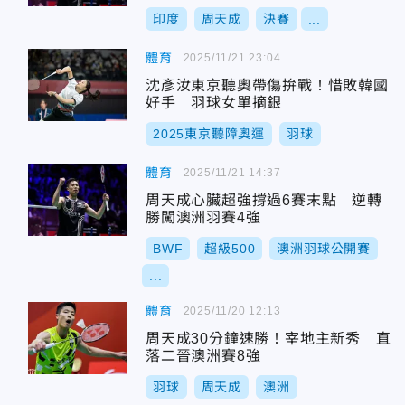
印度
周天成
決賽
...
體育
2025/11/21 23:04
沈彥汝東京聽奧帶傷拚戰！惜敗韓國
好手 羽球女單摘銀
2025東京聽障奧運
羽球
體育
2025/11/21 14:37
周天成心臟超強撐過6賽末點 逆轉
勝闖澳洲羽賽4強
BWF
超級500
澳洲羽球公開賽
...
體育
2025/11/20 12:13
周天成30分鐘速勝！宰地主新秀 直
落二晉澳洲賽8強
羽球
周天成
澳洲