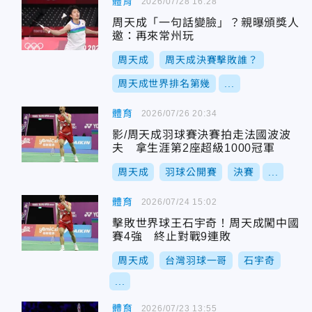
體育
2026/07/28 16:28
周天成「一句話變臉」？親曝頒獎人
邀：再來常州玩
周天成
周天成決賽擊敗誰？
周天成世界排名第幾
...
體育
2026/07/26 20:34
影/周天成羽球賽決賽拍走法國波波
夫 拿生涯第2座超級1000冠軍
周天成
羽球公開賽
決賽
...
體育
2026/07/24 15:02
擊敗世界球王石宇奇！周天成闖中國
賽4強 終止對戰9連敗
周天成
台灣羽球一哥
石宇奇
...
體育
2026/07/23 13:55