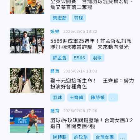
全英公開賽 台灣羽球混雙葉宏蔚、
詹又蓁直落二奪冠
葉宏蔚
羽球
娛樂
2026/03/05 18:32
5566迎成軍25週年！許孟哲私訊報
隊打羽球被當詐騙 未來動向曝光
許孟哲
5566
羽球
體育
2026/02/14 10:03
娶十元迎接新生命！ 王齊麟：努力
扮演好各種角色
羽球
王齊麟
陳詩媛
...
體育
2026/02/06 17:08
羽球/許玟琪關鍵壓軸！台灣女團3:2
退日 首闖亞團4強
逆轉勝
許玟琪
台灣女團
...