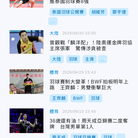
進泰國羽球賽8強
泰國羽球公開賽
胡綾芳
鄭宇倢
...
大陸
2026/04/30 10:00
曾觀戰「麟洋配」！陸奧運金牌羽協
主席張軍 驚傳涉貪被查
大陸
羽球
主席
...
體育
2026/04/26 15:43
羽球賽制大變革！BWF拍板明年上
路 王齊麟：男雙衝擊巨大
王齊麟
BWF
羽球
體育
2026/04/10 15:46
36歲還有油！周天成亞錦賽二度奪
牌 台灣男單第1人
周天成
羽球亞錦賽
羽球
...