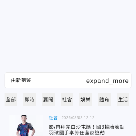
全部
即時
要聞
社會
娛樂
體育
生活
社會
2026/08/03 12:12
影/甫拜完白沙屯媽！國3輪胎滾動
羽球國手李芳任全家逃劫