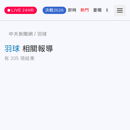
LIVE 24HR
決戰2026
即時
熱門
要聞
社會
娛樂
中天新聞網
羽球
羽球
相關報導
有
205
項結果