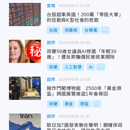
要聞
2026/04/17 11:45
台股超車英國！200萬「零股大軍」
的狂歡與K型社會的悲歌
台股
荷蘭病
台積電
...
國際
2026/04/06 20:20
荷蘭59歲女議員AI修圖「年輕30
歲」！遭批欺騙選民被政黨開除
荷蘭
人工智慧
AI
...
國際
2026/04/04 14:19
賊炸門闖博物館 2500年「黃金頭
盔」跨國展覽被盜1年後尋回
荷蘭
黃金
頭盔
...
國際
2026/03/20 22:37
歐日加7國發表聯合聲明！願確保荷