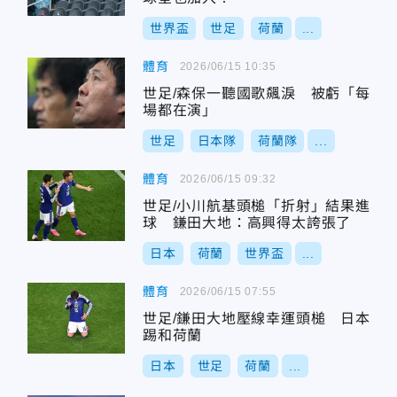
世界盃
世足
荷蘭
...
體育
2026/06/15 10:35
世足/森保一聽國歌飆淚 被虧「每
場都在演」
世足
日本隊
荷蘭隊
...
體育
2026/06/15 09:32
世足/小川航基頭槌「折射」結果進
球 鎌田大地：高興得太誇張了
日本
荷蘭
世界盃
...
體育
2026/06/15 07:55
世足/鎌田大地壓線幸運頭槌 日本
踢和荷蘭
日本
世足
荷蘭
...