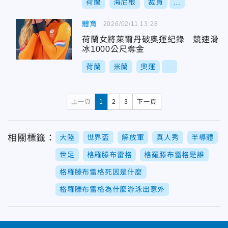
荷蘭
海尼根
裁員
...
體育
2026/02/11 13:28
荷蘭女將萊爾丹破奧運紀錄 競速滑
冰1000公尺奪金
荷蘭
米蘭
奧運
...
上一頁
1
2
3
下一頁
相關標籤：
大陸
世界盃
解放軍
真人秀
半導體
世足
格羅滕布雷格
格羅滕布雷格是誰
格羅滕布雷格死因是什麼
格羅滕布雷格為什麼游泳出意外