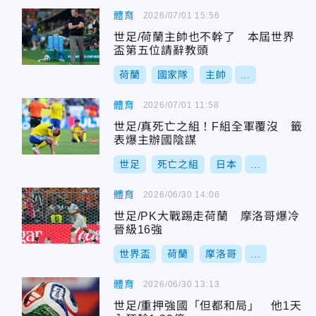
體育
2026/07/01 15:56
世足/荷蘭主帥也不幹了 本屆世界
盃第五位請辭教頭
荷蘭
國家隊
主帥
...
體育
2026/07/01 11:58
世足/真死亡之組！F組全軍覆沒 籤
表爆主辦國陰謀
世足
死亡之組
日本
...
體育
2026/06/30 14:06
世足/PK大戰踢走荷蘭 摩洛哥爆冷
晉級16強
世界盃
荷蘭
摩洛哥
...
體育
2026/06/30 13:13
世足/重押強國「但都和局」 他1天