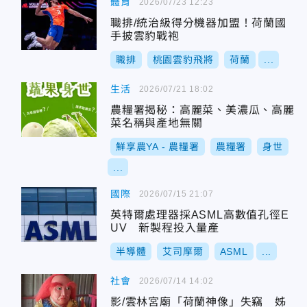
體育
2026/07/23 12:23
職排/統治級得分機器加盟！荷蘭國
手披雲豹戰袍
職排
桃園雲豹飛將
荷蘭
...
生活
2026/07/21 18:02
農糧署揭秘：高麗菜、美濃瓜、高麗
菜名稱與產地無關
鮮享農YA - 農糧署
農糧署
身世
...
國際
2026/07/15 21:07
英特爾處理器採ASML高數值孔徑E
UV 新製程投入量產
半導體
艾司摩爾
ASML
...
社會
2026/07/14 14:02
影/雲林宮廟「荷蘭神像」失竊 姊