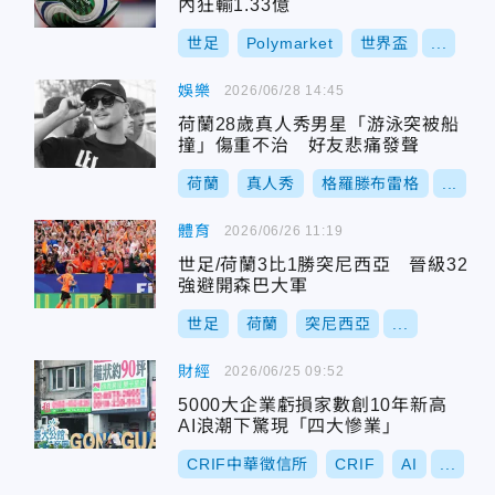
內狂輸1.33億
世足
Polymarket
世界盃
...
娛樂
2026/06/28 14:45
荷蘭28歲真人秀男星「游泳突被船
撞」傷重不治 好友悲痛發聲
荷蘭
真人秀
格羅滕布雷格
...
體育
2026/06/26 11:19
世足/荷蘭3比1勝突尼西亞 晉級32
強避開森巴大軍
世足
荷蘭
突尼西亞
...
財經
2026/06/25 09:52
5000大企業虧損家數創10年新高
AI浪潮下驚現「四大慘業」
CRIF中華徵信所
CRIF
AI
...