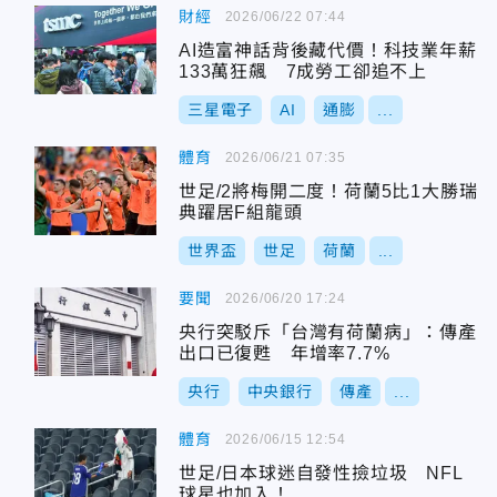
財經
2026/06/22 07:44
AI造富神話背後藏代價！科技業年薪
133萬狂飆 7成勞工卻追不上
三星電子
AI
通膨
...
體育
2026/06/21 07:35
世足/2將梅開二度！荷蘭5比1大勝瑞
典躍居F組龍頭
世界盃
世足
荷蘭
...
要聞
2026/06/20 17:24
央行突駁斥「台灣有荷蘭病」：傳產
出口已復甦 年增率7.7%
央行
中央銀行
傳產
...
體育
2026/06/15 12:54
世足/日本球迷自發性撿垃圾 NFL
球星也加入！