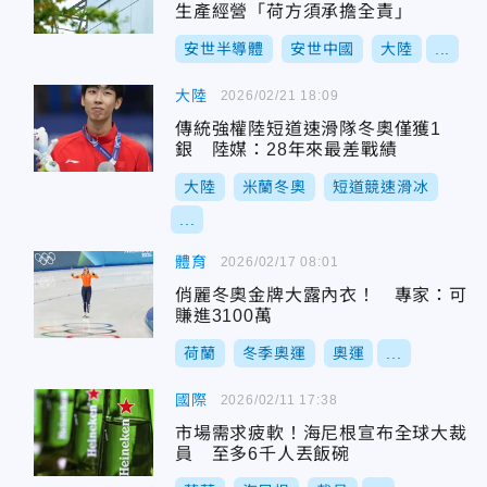
生產經營「荷方須承擔全責」
安世半導體
安世中國
大陸
...
大陸
2026/02/21 18:09
傳統強權陸短道速滑隊冬奧僅獲1
銀 陸媒：28年來最差戰績
大陸
米蘭冬奧
短道競速滑冰
...
體育
2026/02/17 08:01
俏麗冬奧金牌大露內衣！ 專家：可
賺進3100萬
荷蘭
冬季奧運
奧運
...
國際
2026/02/11 17:38
市場需求疲軟！海尼根宣布全球大裁
員 至多6千人丟飯碗