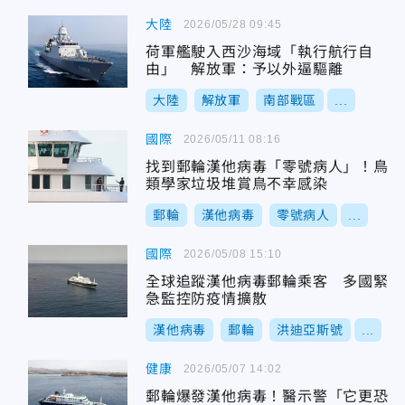
大陸
2026/05/28 09:45
荷軍艦駛入西沙海域「執行航行自
由」 解放軍：予以外逼驅離
大陸
解放軍
南部戰區
...
國際
2026/05/11 08:16
找到郵輪漢他病毒「零號病人」！鳥
類學家垃圾堆賞鳥不幸感染
郵輪
漢他病毒
零號病人
...
國際
2026/05/08 15:10
全球追蹤漢他病毒郵輪乘客 多國緊
急監控防疫情擴散
漢他病毒
郵輪
洪迪亞斯號
...
健康
2026/05/07 14:02
郵輪爆發漢他病毒！醫示警「它更恐