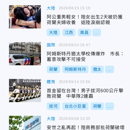
大陸
2026/03/15 15:16
阿公重男輕女！陸女出生2天被扔獲
荷蘭夫婦收養 返陸淚崩認親
大陸
江西
南昌
...
國際
2026/03/14 16:47
阿姆斯特丹猶太學校傳爆炸 市長：
蓄意攻擊不可接受
荷蘭
阿姆斯特丹
猶太
...
體育
2026/03/14 15:06
首金留在台灣！男子拔河600公斤擊
敗荷蘭 中華隊2連霸
拔河
台北小巨蛋
荷蘭
...
大陸
2026/03/08 10:35
安世之亂再起！陸商務部批荷蘭破壞