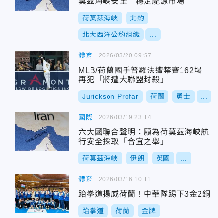
莫茲海峽安全 穩定能源市場
荷莫茲海峽
北約
北大西洋公約組織
...
體育
2026/03/20 09:57
MLB/荷蘭國手普羅法遭禁賽162場
再犯「將遭大聯盟封殺」
Jurickson Profar
荷蘭
勇士
...
國際
2026/03/19 23:14
六大國聯合聲明：願為荷莫茲海峽航
行安全採取「合宜之舉」
荷莫茲海峽
伊朗
英國
...
體育
2026/03/16 10:11
跆拳道揚威荷蘭！中華隊踢下3金2銅
跆拳道
荷蘭
金牌