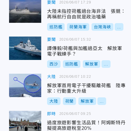
要聞
2026/06/07 17:29
大陸未指控荷艦過台海非法 張競：
再稱航行自由就是政治嗑藥
巡防艦
荷蘭海軍
台灣海峽
...
要聞
2026/06/07 15:32
譚傳毅/荷艦與加艦過亞太 解放軍
電子戰練手？
西沙
巡防艦
解放軍
...
大陸
2026/06/07 10:22
解放軍首用電子干擾驅離荷艦 陸專
家：行動重大升級
大陸
荷蘭
解放軍
...
即時
2026/06/07 09:25
過度旅遊影響生活品質！阿姆斯特丹
擬提高旅遊稅至20%