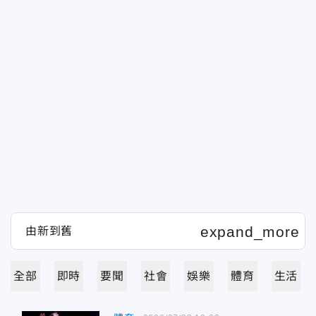
全部
即時
要聞
社會
娛樂
體育
生活