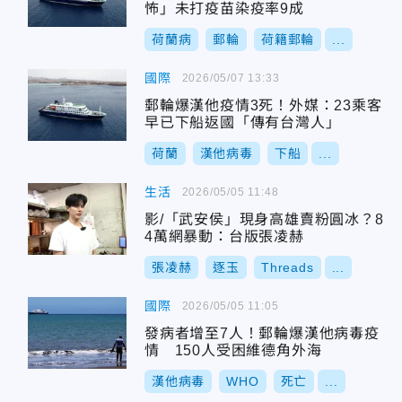
怖」未打疫苗染疫率9成
荷蘭病
郵輪
荷籍郵輪
...
國際
2026/05/07 13:33
郵輪爆漢他疫情3死！外媒：23乘客
早已下船返國「傳有台灣人」
荷蘭
漢他病毒
下船
...
生活
2026/05/05 11:48
影/「武安侯」現身高雄賣粉圓冰？8
4萬網暴動：台版張凌赫
張凌赫
逐玉
Threads
...
國際
2026/05/05 11:05
發病者增至7人！郵輪爆漢他病毒疫
情 150人受困維德角外海
漢他病毒
WHO
死亡
...