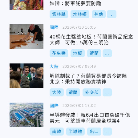
妹辯：將軍託夢要防颱
雲林縣
水林鄉
神像
...
國際
2026/07/10 16:05
40桶花生醬塗地板！荷蘭藝術品紀念
大師 可做1.5萬份三明治
花生醬
地板
荷蘭
...
大陸
2026/07/07 09:49
解除制裁了？荷蘭貿易部長今訪陸
北京：秉持開放務實精神
大陸
荷蘭
外交部
...
國際
2026/07/01 17:02
半導體發威！韓6月出口首突破千億
美元 可望超車荷蘭居全球第4
南韓
半導體
出口
...