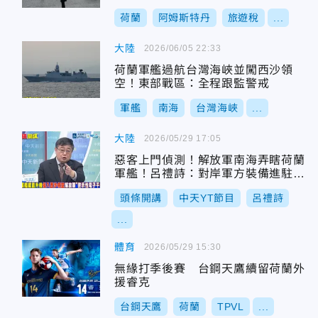
荷蘭
阿姆斯特丹
旅遊稅
...
大陸
2026/06/05 22:33
荷蘭軍艦過航台灣海峽並闖西沙領
空！東部戰區：全程跟監警戒
軍艦
南海
台灣海峽
...
大陸
2026/05/29 17:05
惡客上門偵測！解放軍南海弄瞎荷蘭
軍艦！呂禮詩：對岸軍方裝備進駐南
海不容偷窺！
頭條開講
中天YT節目
呂禮詩
...
體育
2026/05/29 15:30
無緣打季後賽 台鋼天鷹續留荷蘭外
援睿克
台鋼天鷹
荷蘭
TPVL
...