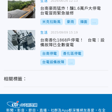
生活
2026/06/26 12:13
台南豪雨猛炸！釀1.6萬戶大停電
台電冒雨緊急搶修
米克拉颱風
豪雨
鋒面
...
生活
2025/09/09 15:19
台南善化1868戶停電！ 台電：設
備故障已全數復電
台南停電
善化區停電
台電設備故障
...
相關標籤：
新聞、影音、節目、直播、社群及App都深獲網友喜愛，在全