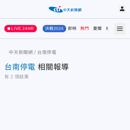
LIVE 24HR
決戰2026
即時
熱門
要聞
社會
娛樂
中天新聞網
台南停電
台南停電
相關報導
有
2
項結果