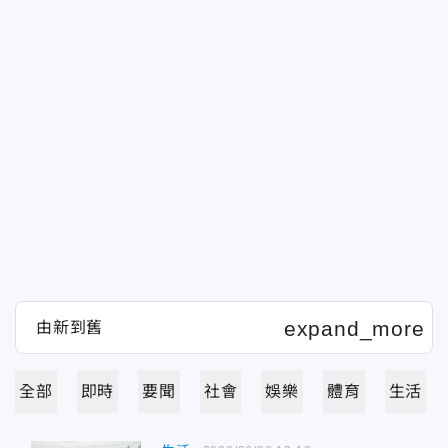
全部
即時
要聞
社會
娛樂
體育
生活