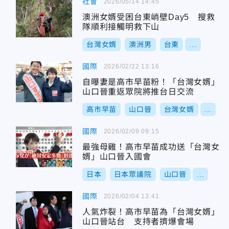
社會
2026/05/14 14:45
澳洲女婿受困台東峭壁Day5 搜救
隊順利接觸明救下山
台灣女婿
澳洲男
台東
...
國際
2026/02/22 13:16
自曝妻是高市早苗粉！「台灣女婿」
山口晉重返眾院將推台日交流
高市早苗
山口晉
台灣女婿
...
國際
2026/02/09 09:15
最強母雞！高市早苗成功送「台灣女
婿」山口晉入國會
日本
日本眾議院
山口晉
...
國際
2026/02/04 13:41
人氣炸裂！高市早苗為「台灣女婿」
山口晉站台 支持者擠爆會場