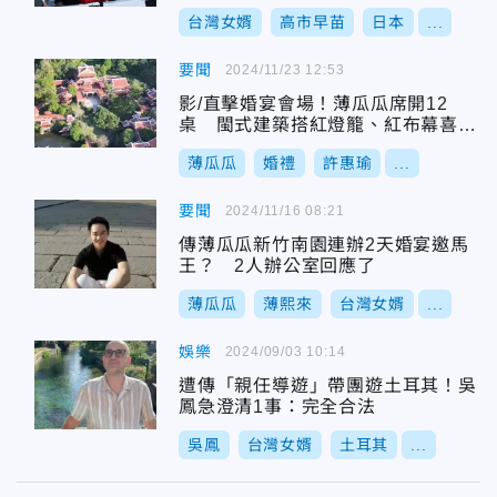
台灣女婿
高市早苗
日本
...
要聞
2024/11/23 12:53
影/直擊婚宴會場！薄瓜瓜席開12
桌 閩式建築搭紅燈籠、紅布幕喜氣
洋洋
薄瓜瓜
婚禮
許惠瑜
...
要聞
2024/11/16 08:21
傳薄瓜瓜新竹南園連辦2天婚宴邀馬
王？ 2人辦公室回應了
薄瓜瓜
薄熙來
台灣女婿
...
娛樂
2024/09/03 10:14
遭傳「親任導遊」帶團遊土耳其！吳
鳳急澄清1事：完全合法
吳鳳
台灣女婿
土耳其
...