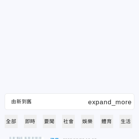
全部
即時
要聞
社會
娛樂
體育
生活