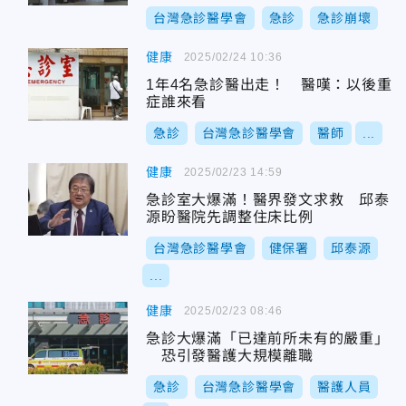
台灣急診醫學會
急診
急診崩壞
健康
2025/02/24 10:36
1年4名急診醫出走！ 醫嘆：以後重
症誰來看
急診
台灣急診醫學會
醫師
...
健康
2025/02/23 14:59
急診室大爆滿！醫界發文求救 邱泰
源盼醫院先調整住床比例
台灣急診醫學會
健保署
邱泰源
...
健康
2025/02/23 08:46
急診大爆滿「已達前所未有的嚴重」
恐引發醫護大規模離職
急診
台灣急診醫學會
醫護人員