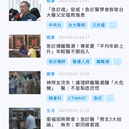
健康
2025/12/22 13:07
「急診魂」發威！急診醫學會致敬台
大醫父女檔救傷患
中央社
台大醫師
父女檔
...
健康
2025/06/10 10:17
急診爆離職潮！專家憂「平均年齡上
升」年輕醫不願投入
急診醫師
醫護人員
離職潮
...
健康
2025/02/27 16:09
神隊友流失！護理師離職潮釀「大危
機」 醫：不是製造恐慌
婦產科
CTWANT
急診
...
生活
2025/02/24 12:10
衛福部將開會！急診醫「預言3大結
論」 無奈：都同樣套路