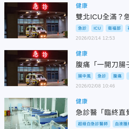
健康
雙北ICU全滿
急診
ICU
衛福部
2026/02/14 12:53
健康
腹痛「一開刀腸
腸中風
急診
腹痛
2026/02/08 10:46
健康
急診醫「臨終直
超級白急診醫師
血液腫