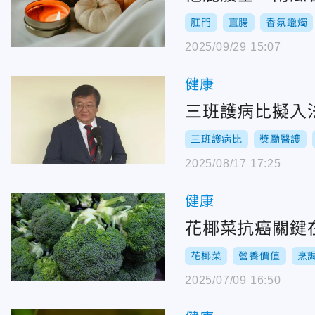
肛門
直腸
香氛蠟燭
2025/09/29 15:07
健康
三班護病比擬入
三班護病比
獎勵醫護
2025/08/17 17:25
健康
花椰菜抗癌關鍵
花椰菜
營養價值
烹
2025/07/09 16:50