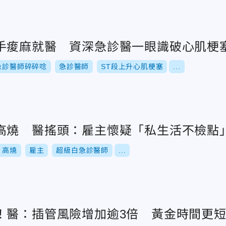
手痠麻就醫 資深急診醫一眼識破心肌梗
急診醫師碎碎唸
急診醫師
ST段上升心肌梗塞
...
高燒 醫搖頭：雇主懷疑「私生活不檢點
高燒
雇主
超級白急診醫師
...
！醫：插管風險增加逾3倍 黃金時間更