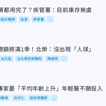
血清都用完了？疾管署：目前庫存無虞
白急診醫師
血清
疾管署
...
總額將滿1季！北榮：沒出現「人球」
台北區
台北榮民總醫院
陳威明
...
專家憂「平均年齡上升」年輕醫不願投入
離職潮
洪子仁
田知學醫師
...