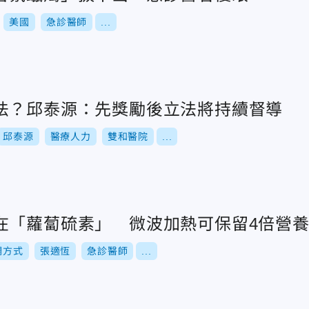
美國
急診醫師
...
法？邱泰源：先獎勵後立法將持續督導
邱泰源
醫療人力
雙和醫院
...
在「蘿蔔硫素」 微波加熱可保留4倍營
調方式
張適恆
急診醫師
...