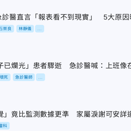
？急診醫直言「報表看不到現實」 5大原因
石崇良
林靜儀
...
子已爛光」患者驟逝 急診醫喊：上班像
壞死
急診醫師
...
覺」竟比監測數據更準 家屬淚謝可安詳
瘤科