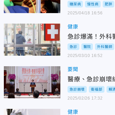
糖尿病
慢性病
肥胖
2025/04/18 16:56
健康
急診爆滿！外科
急診
醫院
外科醫師
2025/03/10 16:52
要聞
醫療、急診崩壞
急診崩壞
衛福部
賴
2025/02/26 17:32
健康