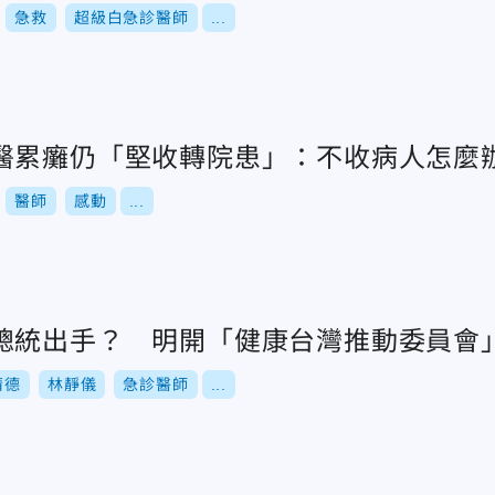
急救
超級白急診醫師
...
醫累癱仍「堅收轉院患」：不收病人怎麼
醫師
感動
...
總統出手？ 明開「健康台灣推動委員會
清德
林靜儀
急診醫師
...