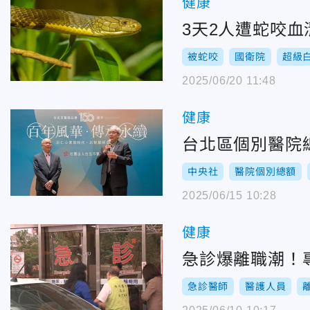
健康
3天2人遭蛇咬
被蛇咬
國衛院
超級
2025/06/20 11:48
健康
台北區個別醫院
中央社
醫院個別總額
2025/06/15 10:28
健康
急診爆離職潮！
急診醫師
醫護人員