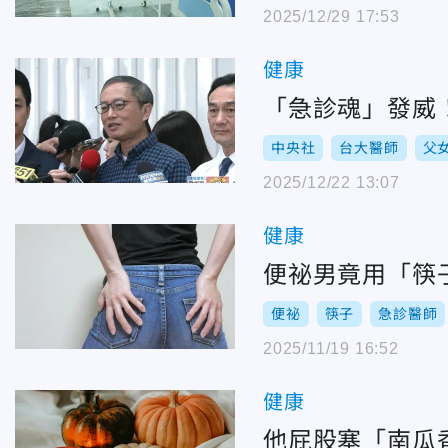
2025/12/29 17:53
健康
「急診魂」發威
中央社
台大醫師
父
2025/12/22 13:07
健康
便祕男竟用「筷
便祕
筷子
急診醫師
2025/11/19 16:52
健康
他屁股塞「南瓜