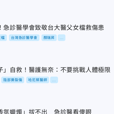
！急診醫學會致敬台大醫父女檔救傷患
女檔
台灣急診醫學會
顏瑞昇
...
子」自救！醫護無奈：不要挑戰人體極限
陰部撕裂傷
哈尼蔡醫師
...
香氛蠟燭」拔不出 急診醫看傻眼