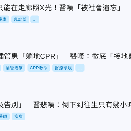
她只能在走廊照X光！醫嘆「被社會遺忘」
塞車
急診部
...
插管患「躺地CPR」 醫嘆：徹底「接地
插管治療
CPR救命
醫療環境
...
及告別」 醫悲嘆：倒下到往生只有幾小
醫師
疾病