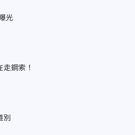
曝光
在走鋼索！
道別